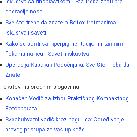
Iskustva sa rinoplastikom - Šta treba znati pre
operacije nosa
Sve što treba da znate o Botox tretmanima -
Iskustva i saveti
Kako se boriti sa hiperpigmentacijom i tamnim
flekama na licu - Saveti i iskustva
Operacija Kapaka i Podočnjaka: Sve Što Treba da
Znate
Tekstovi na srodnim blogovima
Konačan Vodič za Izbor Praktičnog Kompaktnog
Fotoaparata
Sveobuhvatni vodič kroz negu lica: Određivanje
pravog pristupa za vaš tip kože