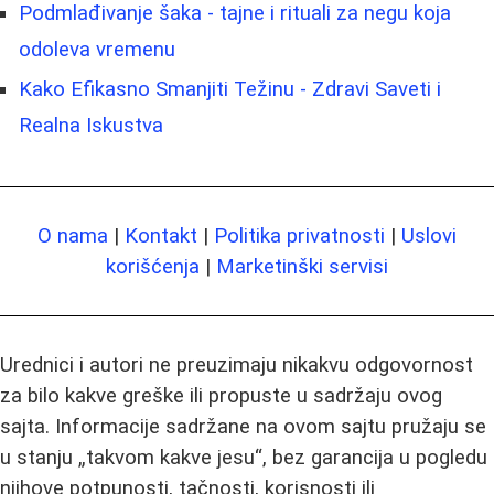
Podmlađivanje šaka - tajne i rituali za negu koja
odoleva vremenu
Kako Efikasno Smanjiti Težinu - Zdravi Saveti i
Realna Iskustva
O nama
|
Kontakt
|
Politika privatnosti
|
Uslovi
korišćenja
|
Marketinški servisi
Urednici i autori ne preuzimaju nikakvu odgovornost
za bilo kakve greške ili propuste u sadržaju ovog
sajta. Informacije sadržane na ovom sajtu pružaju se
u stanju „takvom kakve jesu“, bez garancija u pogledu
njihove potpunosti, tačnosti, korisnosti ili