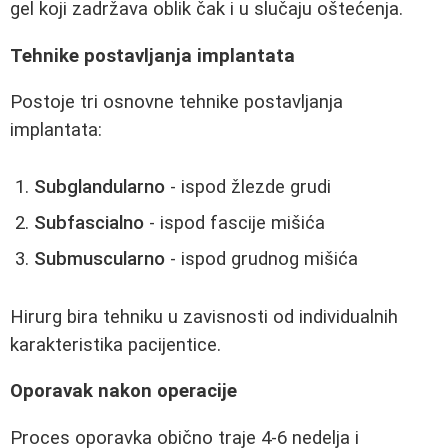
gel koji zadržava oblik čak i u slučaju oštećenja.
Tehnike postavljanja implantata
Postoje tri osnovne tehnike postavljanja
implantata:
Subglandularno
- ispod žlezde grudi
Subfascialno
- ispod fascije mišića
Submuscularno
- ispod grudnog mišića
Hirurg bira tehniku u zavisnosti od individualnih
karakteristika pacijentice.
Oporavak nakon operacije
Proces oporavka obično traje 4-6 nedelja i