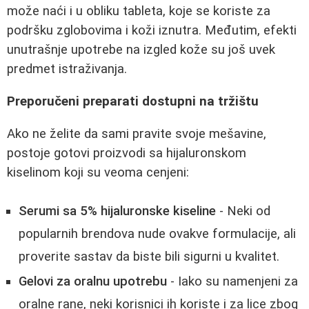
može naći i u obliku tableta, koje se koriste za
podršku zglobovima i koži iznutra. Međutim, efekti
unutrašnje upotrebe na izgled kože su još uvek
predmet istraživanja.
Preporučeni preparati dostupni na tržištu
Ako ne želite da sami pravite svoje mešavine,
postoje gotovi proizvodi sa hijaluronskom
kiselinom koji su veoma cenjeni:
Serumi sa 5% hijaluronske kiseline
- Neki od
popularnih brendova nude ovakve formulacije, ali
proverite sastav da biste bili sigurni u kvalitet.
Gelovi za oralnu upotrebu
- Iako su namenjeni za
oralne rane, neki korisnici ih koriste i za lice zbog