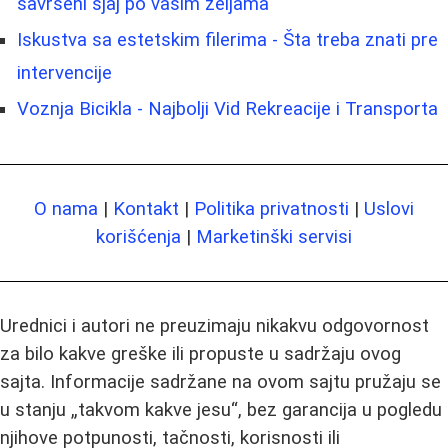
savršeni sjaj po vašim željama
Iskustva sa estetskim filerima - Šta treba znati pre
intervencije
Voznja Bicikla - Najbolji Vid Rekreacije i Transporta
O nama
|
Kontakt
|
Politika privatnosti
|
Uslovi
korišćenja
|
Marketinški servisi
Urednici i autori ne preuzimaju nikakvu odgovornost
za bilo kakve greške ili propuste u sadržaju ovog
sajta. Informacije sadržane na ovom sajtu pružaju se
u stanju „takvom kakve jesu“, bez garancija u pogledu
njihove potpunosti, tačnosti, korisnosti ili