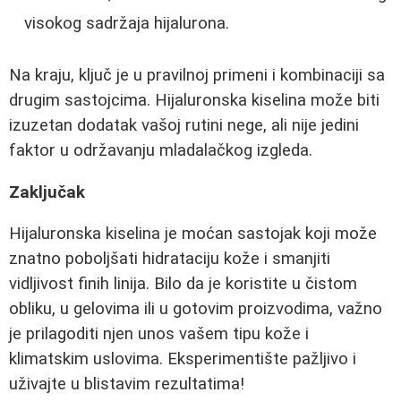
visokog sadržaja hijalurona.
Na kraju, ključ je u pravilnoj primeni i kombinaciji sa
drugim sastojcima. Hijaluronska kiselina može biti
izuzetan dodatak vašoj rutini nege, ali nije jedini
faktor u održavanju mladalačkog izgleda.
Zaključak
Hijaluronska kiselina je moćan sastojak koji može
znatno poboljšati hidrataciju kože i smanjiti
vidljivost finih linija. Bilo da je koristite u čistom
obliku, u gelovima ili u gotovim proizvodima, važno
je prilagoditi njen unos vašem tipu kože i
klimatskim uslovima. Eksperimentište pažljivo i
uživajte u blistavim rezultatima!