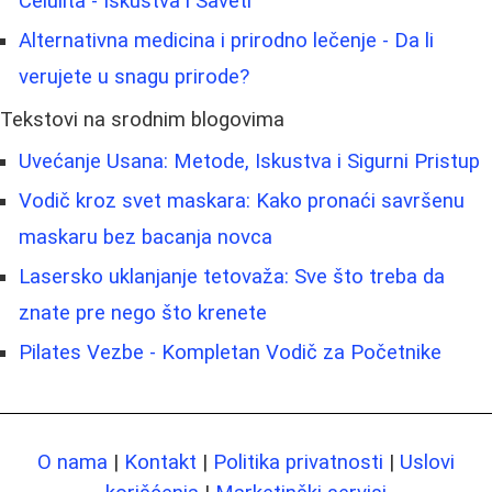
Celulita - Iskustva i Saveti
Alternativna medicina i prirodno lečenje - Da li
verujete u snagu prirode?
Tekstovi na srodnim blogovima
Uvećanje Usana: Metode, Iskustva i Sigurni Pristup
Vodič kroz svet maskara: Kako pronaći savršenu
maskaru bez bacanja novca
Lasersko uklanjanje tetovaža: Sve što treba da
znate pre nego što krenete
Pilates Vezbe - Kompletan Vodič za Početnike
O nama
|
Kontakt
|
Politika privatnosti
|
Uslovi