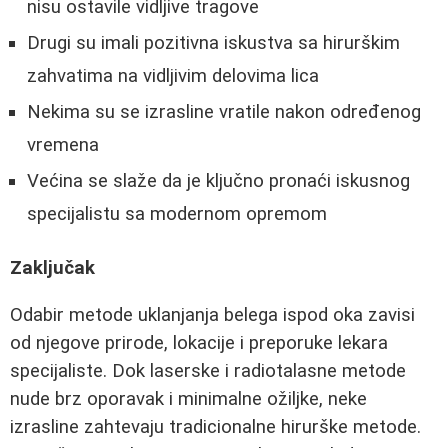
nisu ostavile vidljive tragove
Drugi su imali pozitivna iskustva sa hirurškim
zahvatima na vidljivim delovima lica
Nekima su se izrasline vratile nakon određenog
vremena
Većina se slaže da je ključno pronaći iskusnog
specijalistu sa modernom opremom
Zaključak
Odabir metode uklanjanja belega ispod oka zavisi
od njegove prirode, lokacije i preporuke lekara
specijaliste. Dok laserske i radiotalasne metode
nude brz oporavak i minimalne ožiljke, neke
izrasline zahtevaju tradicionalne hirurške metode.