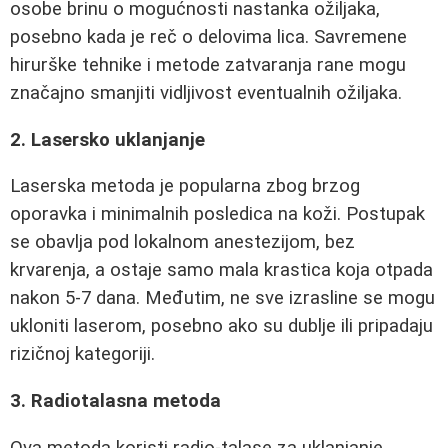
osobe brinu o mogućnosti nastanka ožiljaka,
posebno kada je reč o delovima lica. Savremene
hirurške tehnike i metode zatvaranja rane mogu
značajno smanjiti vidljivost eventualnih ožiljaka.
2. Lasersko uklanjanje
Laserska metoda je popularna zbog brzog
oporavka i minimalnih posledica na koži. Postupak
se obavlja pod lokalnom anestezijom, bez
krvarenja, a ostaje samo mala krastica koja otpada
nakon 5-7 dana. Međutim, ne sve izrasline se mogu
ukloniti laserom, posebno ako su dublje ili pripadaju
rizičnoj kategoriji.
3. Radiotalasna metoda
Ova metoda koristi radio-talase za uklanjanje