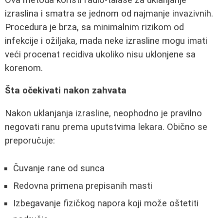
izraslina i smatra se jednom od najmanje invazivnih.
Procedura je brza, sa minimalnim rizikom od
infekcije i ožiljaka, mada neke izrasline mogu imati
veći procenat recidiva ukoliko nisu uklonjene sa
korenom.
Šta očekivati nakon zahvata
Nakon uklanjanja izrasline, neophodno je pravilno
negovati ranu prema uputstvima lekara. Obično se
preporučuje:
Čuvanje rane od sunca
Redovna primena prepisanih masti
Izbegavanje fizičkog napora koji može oštetiti