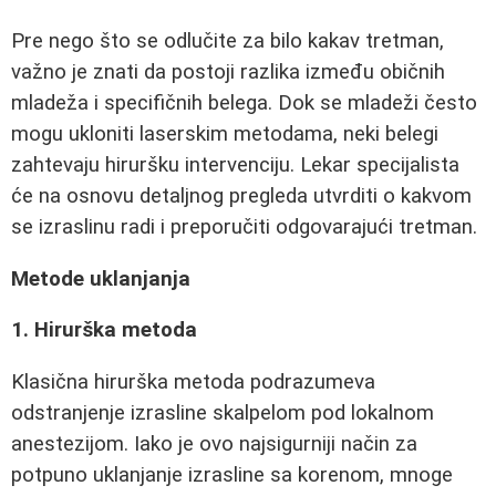
Pre nego što se odlučite za bilo kakav tretman,
važno je znati da postoji razlika između običnih
mladeža i specifičnih belega. Dok se mladeži često
mogu ukloniti laserskim metodama, neki belegi
zahtevaju hiruršku intervenciju. Lekar specijalista
će na osnovu detaljnog pregleda utvrditi o kakvom
se izraslinu radi i preporučiti odgovarajući tretman.
Metode uklanjanja
1. Hirurška metoda
Klasična hirurška metoda podrazumeva
odstranjenje izrasline skalpelom pod lokalnom
anestezijom. Iako je ovo najsigurniji način za
potpuno uklanjanje izrasline sa korenom, mnoge