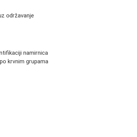
uz održavanje
tifikaciji namirnica
 po krvnim grupama