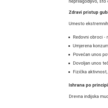
neprilagodljivo, št
Zdravi pristup gub
Umesto ekstremnih d
Redovni obroci - 
Umjerena konzuma
Povećan unos pov
Dovoljan unos teč
Fizička aktivnost,
Ishrana po princip
Drevna indijska mu