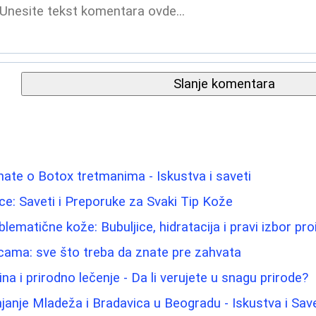
Slanje komentara
nate o Botox tretmanima - Iskustva i saveti
Lice: Saveti i Preporuke za Svaki Tip Kože
lematične kože: Bubuljice, hidratacija i pravi izbor pr
icama: sve što treba da znate pre zahvata
na i prirodno lečenje - Da li verujete u snagu prirode?
janje Mladeža i Bradavica u Beogradu - Iskustva i Save