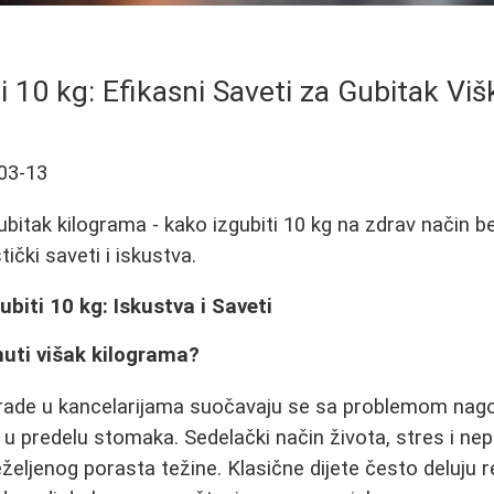
i 10 kg: Efikasni Saveti za Gubitak Vi
03-13
ubitak kilograma - kako izgubiti 10 kg na zdrav način be
tički saveti i iskustva.
biti 10 kg: Iskustva i Saveti
nuti višak kilograma?
ade u kancelarijama suočavaju se sa problemom nag
u predelu stomaka. Sedelački način života, stres i nep
eljenog porasta težine. Klasične dijete često deluju re