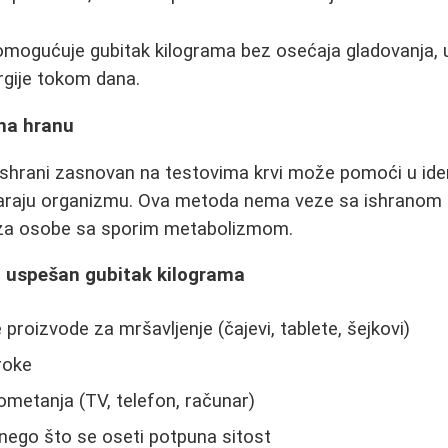
 omogućuje gubitak kilograma bez osećaja gladovanja, 
rgije tokom dana.
 na hranu
p ishrani zasnovan na testovima krvi može pomoći u iden
varaju organizmu. Ova metoda nema veze sa ishranom
a za osobe sa sporim metabolizmom.
za uspešan gubitak kilograma
proizvode za mršavljenje (čajevi, tablete, šejkovi)
roke
 ometanja (TV, telefon, računar)
e nego što se oseti potpuna sitost