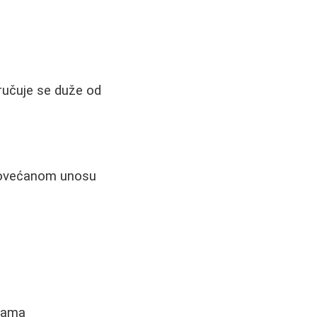
oručuje se duže od
 povećanom unosu
inama