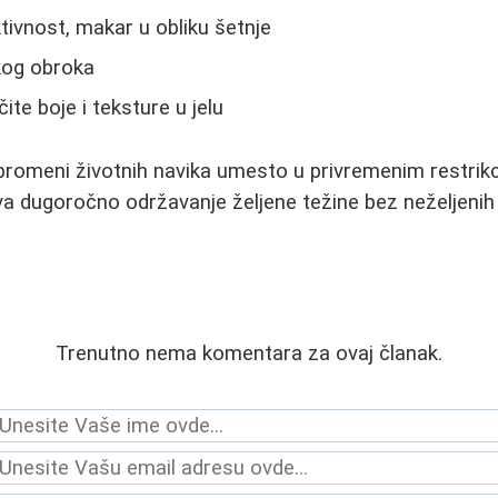
aktivnost, makar u obliku šetnje
kog obroka
ite boje i teksture u jelu
 promeni životnih navika umesto u privremenim restri
dugoročno održavanje željene težine bez neželjenih 
Trenutno nema komentara za ovaj članak.