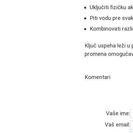
Uključiti fizičku 
Piti vodu pre sva
Kombinovati različ
Ključ uspeha leži u
promena omogućava 
Komentari
Vaše ime:
Vaš email: