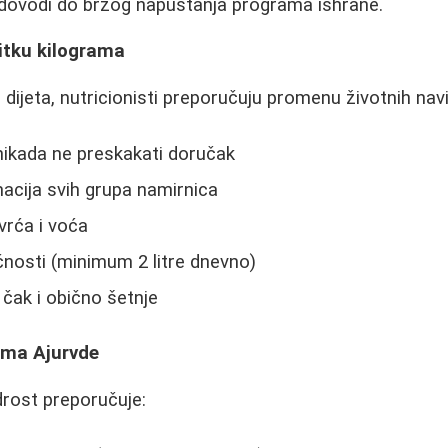
o dovodi do brzog napuštanja programa ishrane.
itku kilograma
ijeta, nutricionisti preporučuju promenu životnih navi
nikada ne preskakati doručak
cija svih grupa namirnica
rća i voća
nosti (minimum 2 litre dnevno)
 čak i obično šetnje
ima Ajurvde
drost preporučuje: