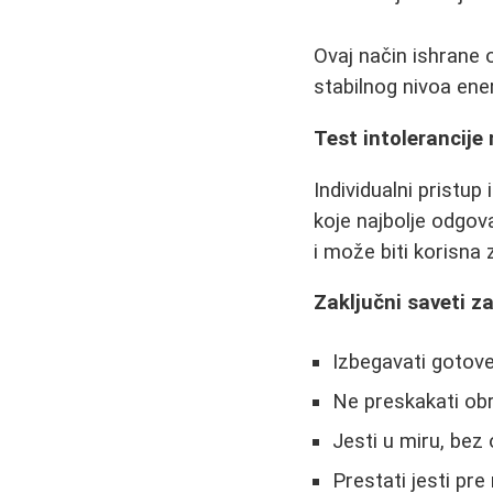
Ovaj način ishrane
stabilnog nivoa ene
Test intolerancije
Individualni pristu
koje najbolje odgo
i može biti korisn
Zaključni saveti 
Izbegavati gotove 
Ne preskakati ob
Jesti u miru, bez
Prestati jesti pr