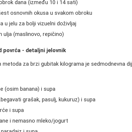
obrok dana (između 10 i 14 sati)
h šest osnovnih okusa u svakom obroku
u jelu za bolji vizuelni doživljaj
 ulja (maslinovo, repičino)
 povrća - detaljni jelovnik
h metoda za brzi gubitak kilograma je sedmodnevna d
 (osim banana) i supa
begavati grašak, pasulj, kukuruz) i supa
rće i supa
ane i nemasno mleko/jogurt
paradajz i supa