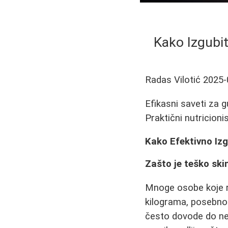
Kako Izgubit
Radas Vilotić
2025-
Efikasni saveti za g
Praktični nutricionis
Kako Efektivno Izgu
Zašto je teško ski
Mnoge osobe koje r
kilograma, posebno 
često dovode do než