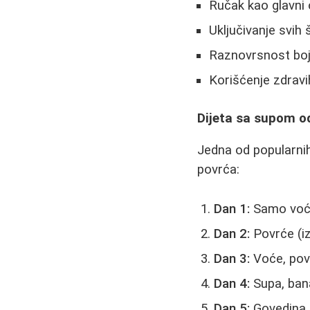
Ručak kao glavni 
Uključivanje svi
Raznovrsnost boja 
Korišćenje zdravih
Dijeta sa supom od
Jedna od popularni
povrća:
Dan 1:
Samo voće
Dan 2:
Povrće (iz
Dan 3:
Voće, pov
Dan 4:
Supa, ban
Dan 5:
Govedina, 