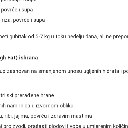
 povrće i supa
 riža, povrće i supa
eti gubitak od 5-7 kg u toku nedelju dana, ali ne prep
gh Fat) ishrana
istup zasnovan na smanjenom unosu ugljenih hidrata i
trijski prerađene hrane
nih namirnica u izvornom obliku
 ribi, jajima, povrću i zdravim mastima
ni proizvodi, orašasti plodovi i voće u umjerenim količ