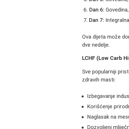
Dan 6:
Govedina,
Dan 7:
Integralna
Ova dijeta može don
dve nedelje.
LCHF (Low Carb Hi
Sve popularniji pr
zdravih masti:
Izbegavanje indus
Korišćenje prirod
Naglasak na mesu,
Dozvoljeni mliječ