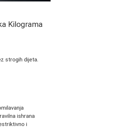
ška Kilograma
z strogih dijeta.
omilavanja
ravilna ishrana
striktivno i