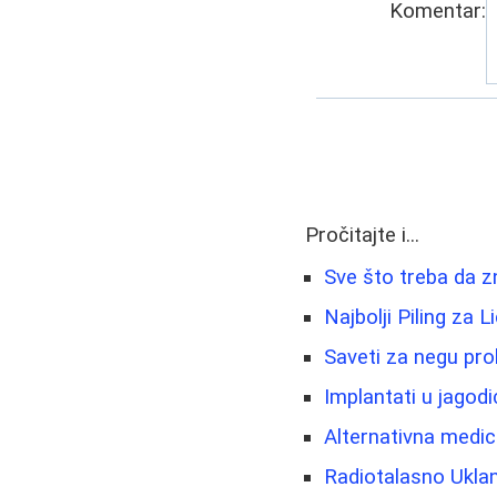
Komentar:
Pročitajte i...
Sve što treba da z
Najbolji Piling za 
Saveti za negu prob
Implantati u jagod
Alternativna medici
Radiotalasno Uklan