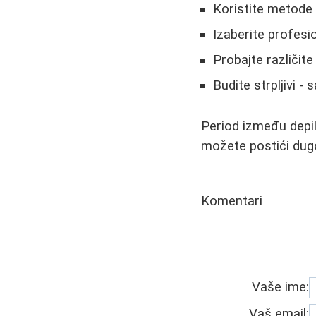
Koristite metode k
Izaberite profesi
Probajte različit
Budite strpljivi -
Period između depi
možete postići dugo
Komentari
Vaše ime:
Vaš email: