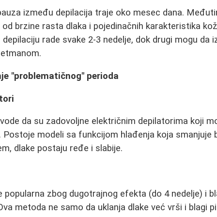
pauza između depilacija traje oko mesec dana. Međut
i od brzine rasta dlaka i pojedinačnih karakteristika ko
a depilaciju rade svake 2-3 nedelje, dok drugi mogu da 
tretmanom.
je "problematičnog" perioda
tori
ode da su zadovoljne električnim depilatorima koji mo
. Postoje modeli sa funkcijom hlađenja koja smanjuje
m, dlake postaju ređe i slabije.
je popularna zbog dugotrajnog efekta (do 4 nedelje) i 
Ova metoda ne samo da uklanja dlake već vrši i blagi pi