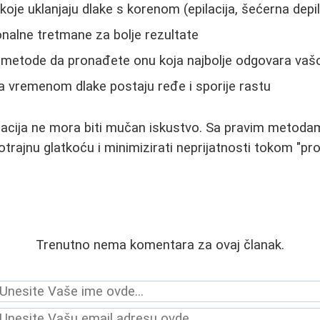
oje uklanjaju dlake s korenom (epilacija, šećerna depil
onalne tretmane za bolje rezultate
e metode da pronađete onu koja najbolje odgovara vašo
 sa vremenom dlake postaju ređe i sporije rastu
lacija ne mora biti mučan iskustvo. Sa pravim metodam
trajnu glatkoću i minimizirati neprijatnosti tokom "pr
Trenutno nema komentara za ovaj članak.