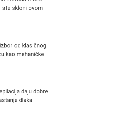
o ste skloni ovom
i izbor od klasičnog
kožu kao mehaničke
pilacija daju dobre
rastanje dlaka.