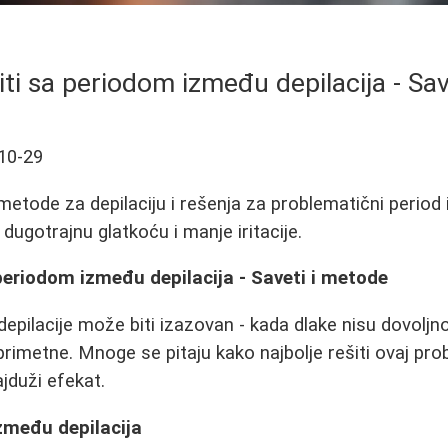
ti sa periodom između depilacija - Sa
10-29
metode za depilaciju i rešenja za problematični perio
dugotrajnu glatkoću i manje iritacije.
periodom između depilacija - Saveti i metode
epilacije može biti izazovan - kada dlake nisu dovoljn
 primetne. Mnoge se pitaju kako najbolje rešiti ovaj pr
ajduži efekat.
zmeđu depilacija