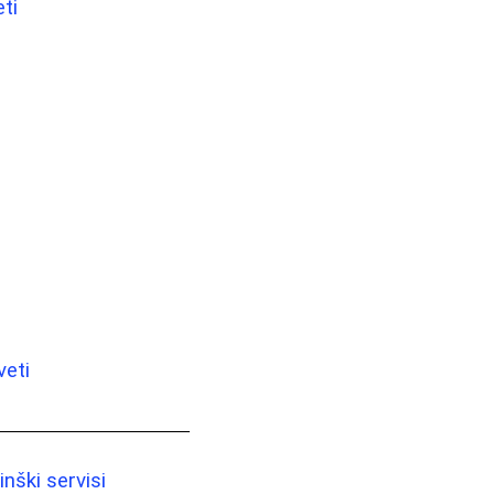
ti
veti
nški servisi