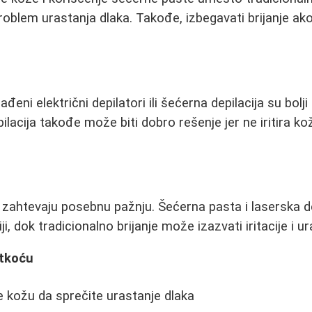
roblem urastanja dlaka. Takođe, izbegavati brijanje ak
ađeni električni depilatori ili šećerna depilacija su bolj
ilacija takođe može biti dobro rešenje jer ne iritira 
zahtevaju posebnu pažnju. Šećerna pasta i laserska de
ji, dok tradicionalno brijanje može izazvati iritacije i u
atkoću
e kožu da sprečite urastanje dlaka