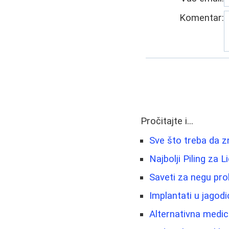
Komentar:
Pročitajte i...
Sve što treba da z
Najbolji Piling za 
Saveti za negu prob
Implantati u jagod
Alternativna medici