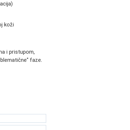
acija)
j koži
a i pristupom,
oblematične" faze.