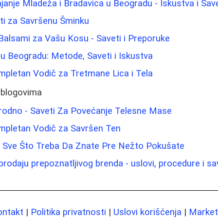
janje Mladeža i Bradavica u Beogradu - Iskustva i Save
eti za Savršenu Šminku
 Balsami za Vašu Kosu - Saveti i Preporuke
a u Beogradu: Metode, Saveti i Iskustva
ompletan Vodič za Tretmane Lica i Tela
 blogovima
irodno - Saveti Za Povećanje Telesne Mase
ompletan Vodič za Savršen Ten
 - Sve Što Treba Da Znate Pre Nežto Pokušate
rodaju prepoznatljivog brenda - uslovi, procedure i sa
ontakt
|
Politika privatnosti
|
Uslovi korišćenja
|
Marketi