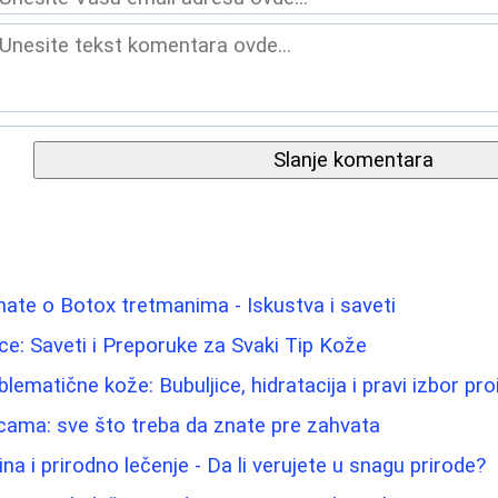
Slanje komentara
nate o Botox tretmanima - Iskustva i saveti
Lice: Saveti i Preporuke za Svaki Tip Kože
lematične kože: Bubuljice, hidratacija i pravi izbor pr
icama: sve što treba da znate pre zahvata
na i prirodno lečenje - Da li verujete u snagu prirode?