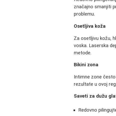
značajno smanjiti p
problemu.
Osetljiva koža
Za osetljivu kožu, hl
voska. Laserska dep
metode.
Bikini zona
Intimne zone često 
rezultate u ovoj regi
Saveti za dužu gl
Redovno pilingujt