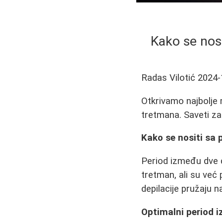
Kako se nosi
Radas Vilotić
2024-
Otkrivamo najbolje 
tretmana. Saveti za 
Kako se nositi sa 
Period između dve d
tretman, ali su već
depilacije pružaju n
Optimalni period i