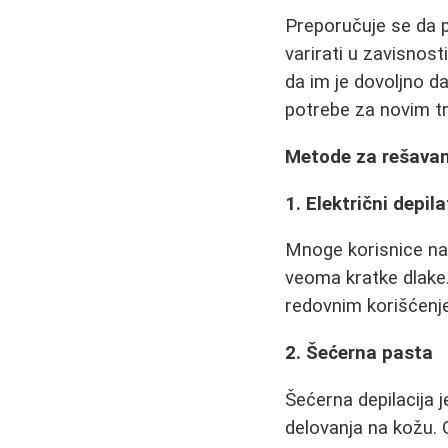
Preporučuje se da 
varirati u zavisnost
da im je dovoljno d
potrebe za novim 
Metode za rešavan
1. Električni depila
Mnoge korisnice nav
veoma kratke dlake
redovnim korišćenje
2. Šećerna pasta
Šećerna depilacija 
delovanja na kožu. 