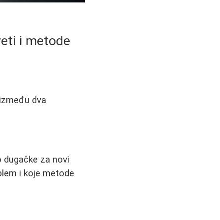
veti i metode
d između dva
o dugačke za novi
oblem i koje metode