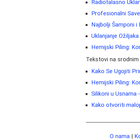
Radiotalasno Uklan
Profesionalni Sav
Najbolji Šamponi i
Uklanjanje Ožiljak
Hemijski Piling: K
Tekstovi na srodnim
Kako Se Ugojiti Pr
Hemijski Piling: K
Silikoni u Usnama
Kako otvoriti malop
O nama
|
K