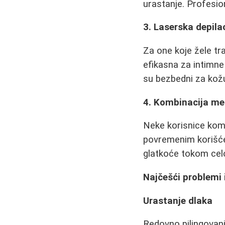
urastanje. Profesion
3. Laserska depila
Za one koje žele tra
efikasna za intimn
su bezbedni za kožu
4. Kombinacija m
Neke korisnice komb
povremenim korišće
glatkoće tokom ce
Najčešći problemi 
Urastanje dlaka
Redovno pilingovan