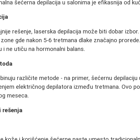
alna šećerna depilacija u salonima je efikasnija od kućn
cija
jnije rešenje, laserska depilacija može biti dobar izbor
e zone gde nakon 5-6 tretmana dlake značajno prorede.
 i ne utiču na hormonalni balans.
etoda
inuju različite metode - na primer, šećernu depilaciju
njem električnog depilatora između tretmana. Ovo p
log meseca.
i rešenja
je kože i korišćenje šećerne paste umesto tradiciona