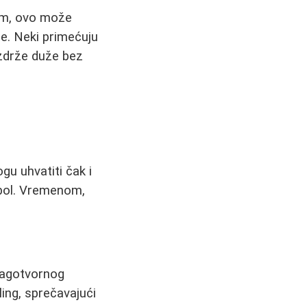
im, ovo može
že. Neki primećuju
izdrže duže bez
gu uhvatiti čak i
 bol. Vremenom,
blagotvornog
ling, sprečavajući