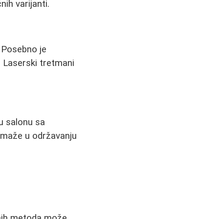
ih varijanti.
. Posebno je
 Laserski tretmani
 u salonu sa
omaže u održavanju
lnih metoda može