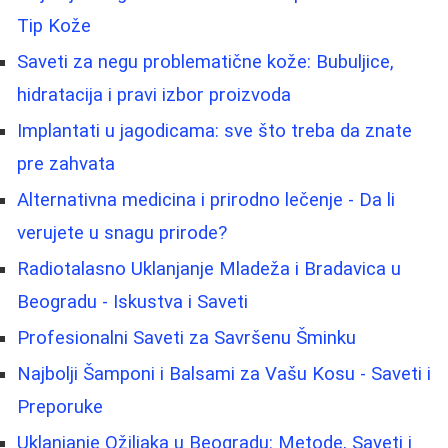
Tip Kože
Saveti za negu problematične kože: Bubuljice,
hidratacija i pravi izbor proizvoda
Implantati u jagodicama: sve što treba da znate
pre zahvata
Alternativna medicina i prirodno lečenje - Da li
verujete u snagu prirode?
Radiotalasno Uklanjanje Mladeža i Bradavica u
Beogradu - Iskustva i Saveti
Profesionalni Saveti za Savršenu Šminku
Najbolji Šamponi i Balsami za Vašu Kosu - Saveti i
Preporuke
Uklanjanje Ožiljaka u Beogradu: Metode, Saveti i