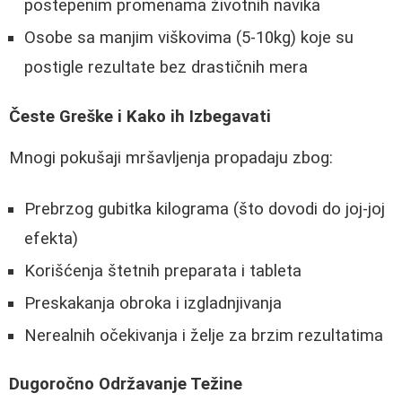
postepenim promenama životnih navika
Osobe sa manjim viškovima (5-10kg) koje su
postigle rezultate bez drastičnih mera
Česte Greške i Kako ih Izbegavati
Mnogi pokušaji mršavljenja propadaju zbog:
Prebrzog gubitka kilograma (što dovodi do joj-joj
efekta)
Korišćenja štetnih preparata i tableta
Preskakanja obroka i izgladnjivanja
Nerealnih očekivanja i želje za brzim rezultatima
Dugoročno Održavanje Težine