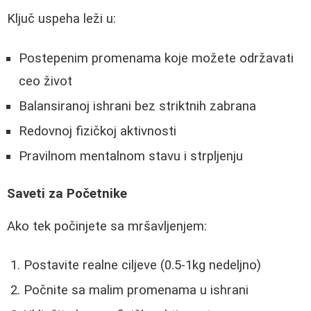
Ključ uspeha leži u:
Postepenim promenama koje možete održavati
ceo život
Balansiranoj ishrani bez striktnih zabrana
Redovnoj fizičkoj aktivnosti
Pravilnom mentalnom stavu i strpljenju
Saveti za Početnike
Ako tek počinjete sa mršavljenjem:
Postavite realne ciljeve (0.5-1kg nedeljno)
Počnite sa malim promenama u ishrani