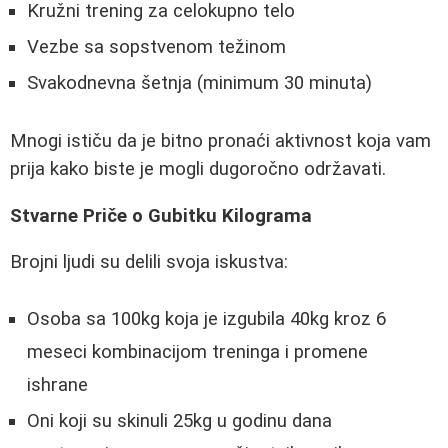
Kružni trening za celokupno telo
Vezbe sa sopstvenom težinom
Svakodnevna šetnja (minimum 30 minuta)
Mnogi ističu da je bitno pronaći aktivnost koja vam
prija kako biste je mogli dugoročno održavati.
Stvarne Priče o Gubitku Kilograma
Brojni ljudi su delili svoja iskustva:
Osoba sa 100kg koja je izgubila 40kg kroz 6
meseci kombinacijom treninga i promene
ishrane
Oni koji su skinuli 25kg u godinu dana