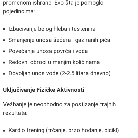
promenom ishrane. Evo šta je pomoglo
pojedincima:
Izbacivanje belog hleba i testenina
Smanjenje unosa šećera i gaziranih pića
Povećanje unosa povrća i voća
Redovni obroci u manjim količinama
Dovoljan unos vode (2-2.5 litara dnevno)
Uključivanje Fizičke Aktivnosti
Vežbanje je neophodno za postizanje trajnih
rezultata:
Kardio trening (trčanje, brzo hodanje, bicikl)