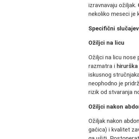
izravnavaju ožiljak.
nekoliko meseci je k
Specifični slučajev
Ožiljci na licu
Ožiljci na licu nose
razmatra i
hirurška
iskusnog stručnjaka
neophodno je pridrž
rizik od stvaranja n
Ožiljci nakon abdo
Ožiljak nakon abdomi
gaćica) i kvalitet za
ga ušiti. Postopera