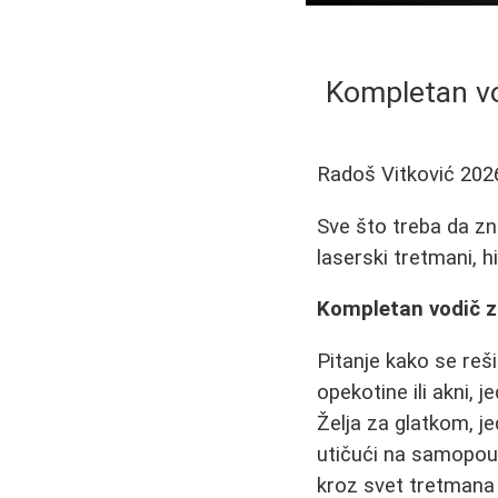
Kompletan vod
Radoš Vitković
202
Sve što treba da zn
laserski tretmani, hi
Kompletan vodič za
Pitanje kako se reši
opekotine ili akni, 
Želja za glatkom, j
utičući na samopouz
kroz svet tretmana