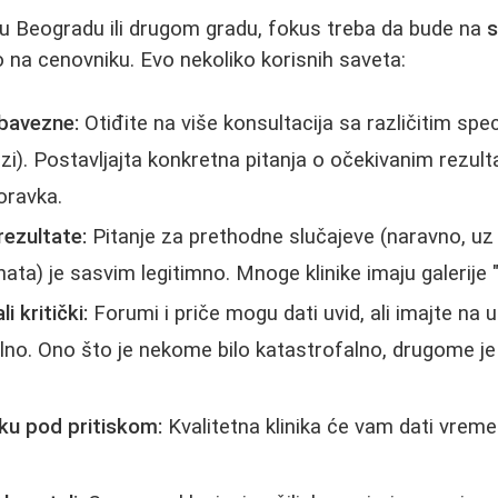
u u Beogradu ili drugom gradu, fokus treba da bude na
s
 na cenovniku. Evo nekoliko korisnih saveta:
obavezne:
Otiđite na više konsultacija sa različitim speci
ozi). Postavljajta konkretna pitanja o očekivanim rezu
oravka.
rezultate:
Pitanje za prethodne slučajeve (naravno, uz
nata) je sasvim legitimno. Mnoge klinike imaju galerije "
i kritički:
Forumi i priče mogu dati uvid, ali imajte na
lno. Ono što je nekome bilo katastrofalno, drugome je b
ku pod pritiskom:
Kvalitetna klinika će vam dati vreme