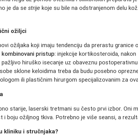
no je da se
strije
koje su bile na odstranjenom delu kože
ični ožiljci
povi ožiljaka koji imaju tendenciju da prerastu granice 
i
kombinovani pristup
: injekcije kortikosteroida, nako
li pažljivo hiruško isecanje uz obaveznu postoperativnu
Osobe sklone keloidima treba da budu posebno oprezne 
logom ili plastičnim hirurgom specijalizovanim za ova
na
no starije, laserski tretmani su često prvi izbor. Oni 
t i boju ožiljnog tkiva. Potrebno je više seansi, a rezul
u kliniku i stručnjaka?