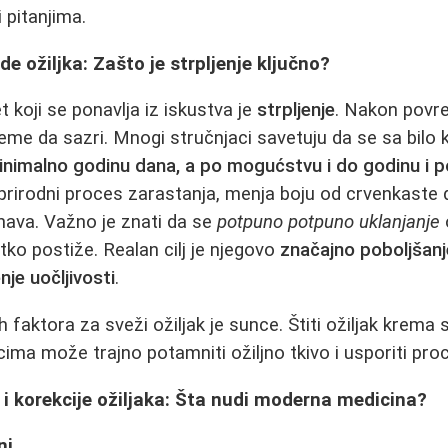
 pitanjima.
e ožiljka: Zašto je strpljenje ključno?
et koji se ponavlja iz iskustva je
strpljenje
. Nakon povred
reme da sazri. Mnogi stručnjaci savetuju da se sa bilo
inimalno godinu dana, a po mogućstvu i do godinu i p
 prirodni proces zarastanja, menja boju od crvenkaste d
nava. Važno je znati da se
potpuno potpuno uklanjanje
etko postiže. Realan cilj je njegovo
značajno poboljšanj
nje uočljivosti
.
h faktora za sveži ožiljak je sunce. Štiti ožiljak krem
cima može trajno potamniti ožiljno tkivo i usporiti proc
i korekcije ožiljaka: Šta nudi moderna medicina?
ni