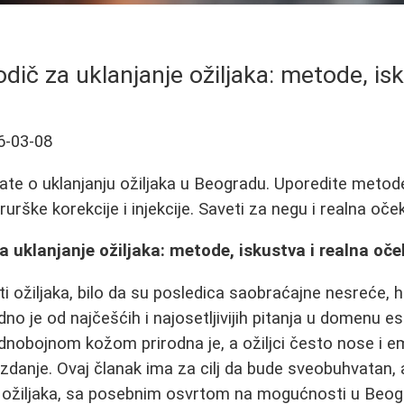
ič za uklanjanje ožiljaka: metode, isk
6-03-08
ate o uklanjanju ožiljaka u Beogradu. Uporedite metod
rurške korekcije i injekcije. Saveti za negu i realna oče
 uklanjanje ožiljaka: metode, iskustva i realna oče
ti ožiljaka, bilo da su posledica saobraćajne nesreće, h
jedno je od najčešćih i najosetljivijih pitanja u domenu 
ednobojnom kožom prirodna je, a ožiljci često nose i em
danje. Ovaj članak ima za cilj da bude sveobuhvatan,
 ožiljaka, sa posebnim osvrtom na mogućnosti u Beog