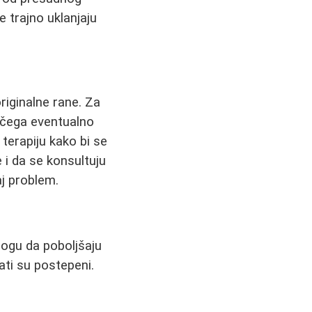
 trajno uklanjaju
originalne rane. Za
n čega eventualno
 terapiju kako bi se
i da se konsultuju
j problem.
mogu da poboljšaju
tati su postepeni.