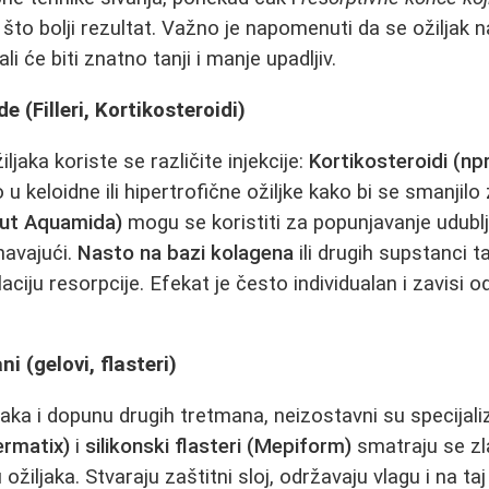
 što bolji rezultat. Važno je napomenuti da se ožiljak 
 ali će biti znatno tanji i manje upadljiv.
e (Filleri, Kortikosteroidi)
iljaka koriste se različite injekcije:
Kortikosteroidi (np
 u keloidne ili hipertrofične ožiljke kako bi se smanjilo 
oput Aquamida)
mogu se koristiti za popunjavanje udublje
navajući.
Nasto na bazi kolagena
ili drugih supstanci 
aciju resorpcije. Efekat je često individualan i zavisi o
i (gelovi, flasteri)
jaka i dopunu drugih tretmana, neizostavni su specijali
ermatix)
i
silikonski flasteri (Mepiform)
smatraju se z
u ožiljaka. Stvaraju zaštitni sloj, održavaju vlagu i na t