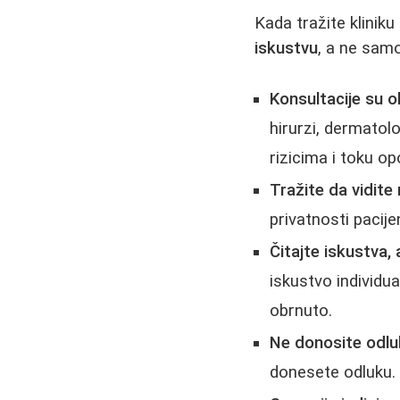
Kada tražite klinik
iskustvu
, a ne samo
Konsultacije su 
hirurzi, dermatol
rizicima i toku op
Tražite da vidite 
privatnosti pacije
Čitajte iskustva, al
iskustvo individua
obrnuto.
Ne donosite odlu
donesete odluku.