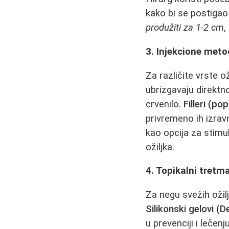
kako bi se postigao
produžiti za 1-2 cm
,
3. Injekcione metod
Za različite vrste ož
ubrizgavaju direktno
crvenilo.
Filleri (p
privremeno ih izrav
kao opcija za stimul
ožiljka.
4. Topikalni tretman
Za negu svežih ožil
Silikonski gelovi (D
u prevenciji i lečenj