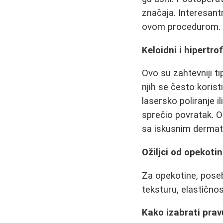
značaja. Interesant
ovom procedurom.
Keloidni i hipertrof
Ovo su zahtevniji ti
njih se često korist
lasersko poliranje i
sprečio povratak. 
sa iskusnim dermato
Ožiljci od opekoti
Za opekotine, poseb
teksturu, elastičnos
Kako izabrati prav