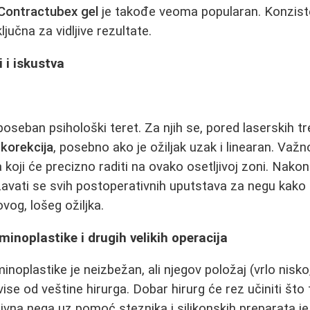
Contractubex gel
je takođe veoma popularan. Konzist
ljučna za vidljive rezultate.
i i iskustva
 poseban psihološki teret. Za njih se, pored laserskih 
 korekcija
, posebno ako je ožiljak uzak i linearan. Važno
 koji će precizno raditi na ovako osetljivoj zoni. Nako
avati se svih postoperativnih uputstava za negu kako 
ovog, lošeg ožiljka.
minoplastike i drugih velikih operacija
noplastike je neizbežan, ali njegov položaj (vrlo nisko, 
vise od veštine hirurga. Dobar hirurg će rez učiniti što 
tivna nega uz pomoć steznika i silikonskih preparata 