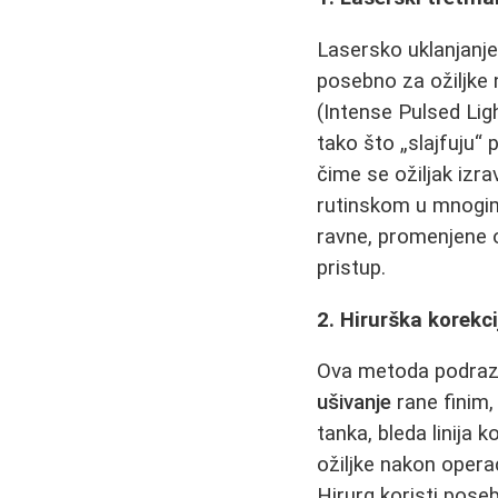
Lasersko uklanjanje
posebno za ožiljke n
(Intense Pulsed Lig
tako što „slajfuju“ 
čime se ožiljak iz
rutinskom u mnogim 
ravne, promenjene ož
pristup.
2. Hirurška korekci
Ova metoda podr
ušivanje
rane finim,
tanka, bleda linija 
ožiljke nakon opera
Hirurg koristi pose