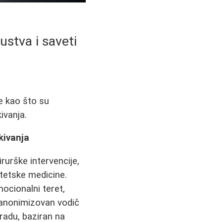
ustva i saveti
e kao što su
kivanja.
kivanja
irurške intervencije,
estetske medicine.
ocionalni teret,
 anonimizovan vodič
radu, baziran na