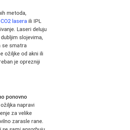
anih metoda,
g
CO2 lasera
ili IPL
vanje. Laseri deluju
 dubljim slojevima,
a se smatra
ožiljke od akni ili
reban je oprezniji
no ponovno
ožiljka napravi
enje za velike
vilno zarasle rane.
i se sami apsorbuju
,