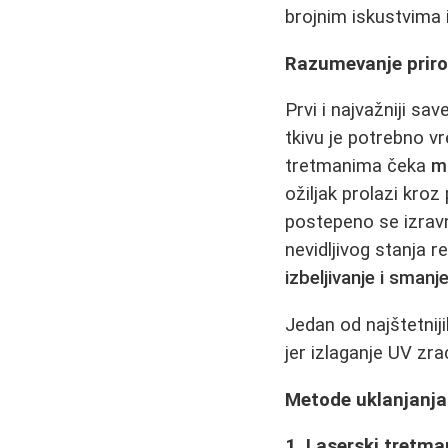
brojnim iskustvima i
Razumevanje prirod
Prvi i najvažniji sav
tkivu je potrebno v
tretmanima čeka
m
ožiljak prolazi kroz
postepeno se izrav
nevidljivog stanja r
izbeljivanje i smanje
Jedan od najštetniji
jer izlaganje UV zra
Metode uklanjanja 
1. Laserski tretma