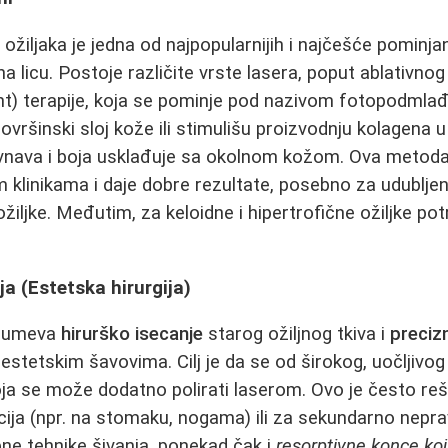
 ožiljaka je jedna od najpopularnijih i najčešće pominj
a licu. Postoje različite vrste lasera, poput ablativno
ht) terapije, koja se pominje pod nazivom fotopodmlađi
površinski sloj kože ili stimulišu proizvodnju kolagena u
ravnava i boja usklađuje sa okolnom kožom. Ova metod
klinikama i daje dobre rezultate, posebno za udubljene 
iljke. Međutim, za keloidne i hipertrofične ožiljke pot
ja (Estetska hirurgija)
azumeva
hirurško isecanje
starog ožiljnog tkiva i
preciz
 estetskim šavovima. Cilj je da se od širokog, uočljivog 
koja se može dodatno polirati laserom. Ovo je često reš
cija (npr. na stomaku, nogama) ili za sekundarno nepra
bne tehnike šivanja, ponekad čak i
resorptivne konce koj