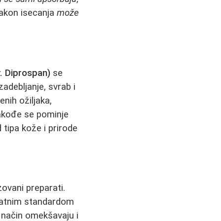
nakon isecanja
može
r. Diprospan)
se
zadebljanje, svrab i
nih ožiljaka,
takođe se pominje
d tipa kože i prirode
zovani preparati.
latnim standardom
aj način omekšavaju i