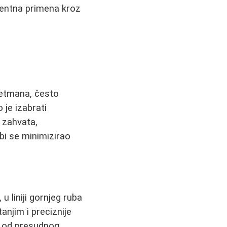
entna primena kroz
tretmana, često
 je izabrati
n zahvata,
bi se minimizirao
u liniji gornjeg ruba
tanjim i preciznije
je od presudnog