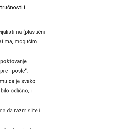
tručnosti i
jalistima (plastični
ltatima, mogućim
 poštovanje
pre i posle".
 umu da je svako
ilo odlično, i
na da razmislite i