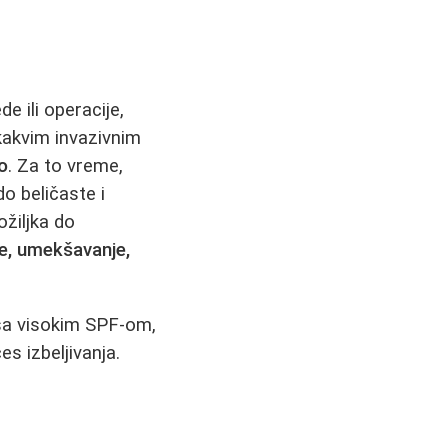
e ili operacije,
 kakvim invazivnim
o
. Za to vreme,
o beličaste i
ožiljka do
e, umekšavanje,
a sa visokim SPF-om,
es izbeljivanja.