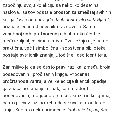
započinju svoju kolekciju sa nekoliko desetina
naslova. Izazov postaje
prostor za smeštaj
svih tih
knjiga.
"Više nemam gde da ih držim, ali nastavljam"
,
priznaje jedan od učesnika razgovora. San o
zasebnoj sobi pretvorenoj u biblioteku
čest je
među zaljubljenicima u štivo. Ova težnja nije samo
praktična, već i simbolična - sopstvena biblioteka
postaje svetionik znanja, utočište i deo identiteta.
Zanimljivo je da se često pravi razlika između broja
posedovanih i pročitanih knjiga. Procenat
pročitanosti varira, a velike edicije ili enciklopedije
ga značajno smanjuju. Ipak, sama radost
posedovanja, mogućnost da se okružimo knjigama,
često prevazilazi potrebu da se svaka pročita do
kraja. Kao što neko primećuje:
"dobra je knjiga, što