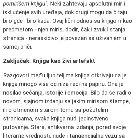
pomirišem knjigu"
. Neki zahtevaju apsolutni mir i
isključenje svih uređaja, dok drugi mogu da čitaju
bilo gde i bilo kada. Ovaj lični odnos sa knjigom kao
predmetom - njen miris, dodir, čak i zvuk listanja
stranica - neraskidivo je povezan sa uživanjem u
samoj priči.
Zaključak: Knjiga kao živi artefakt
Razgovori među ljubiteljima knjiga otkrivaju da je
knjiga mnogo više od niza reči na papiru. Ona je
nosilac sećanja, istorije i emocija
. Bilo da se radi o
novom, sjajnom izdanju sa jakim mirisom štampe,
ili o otmenom starom tomu sa požutelim
stranicama, svaka knjiga nudi jedinstveno
putovanje. Stara, antikvarna izdanja, pored svoje
literarne vrednosti, nude i
tangencijalnu vezu sa