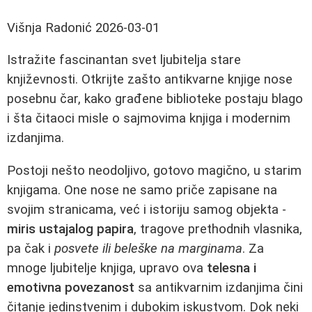
Višnja Radonić
2026-03-01
Istražite fascinantan svet ljubitelja stare
književnosti. Otkrijte zašto antikvarne knjige nose
posebnu čar, kako građene biblioteke postaju blago
i šta čitaoci misle o sajmovima knjiga i modernim
izdanjima.
Postoji nešto neodoljivo, gotovo magično, u starim
knjigama. One nose ne samo priče zapisane na
svojim stranicama, već i istoriju samog objekta -
miris ustajalog papira
, tragove prethodnih vlasnika,
pa čak i
posvete ili beleške na marginama
. Za
mnoge ljubitelje knjiga, upravo ova
telesna i
emotivna povezanost
sa antikvarnim izdanjima čini
čitanje jedinstvenim i dubokim iskustvom. Dok neki