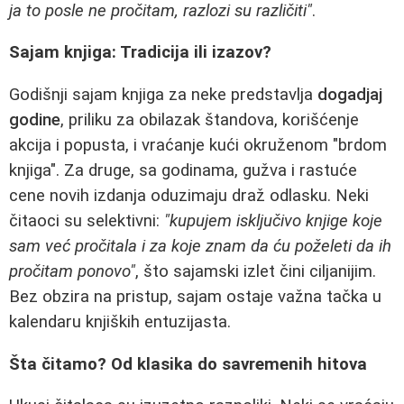
ja to posle ne pročitam, razlozi su različiti"
.
Sajam knjiga: Tradicija ili izazov?
Godišnji sajam knjiga za neke predstavlja
dogadjaj
godine
, priliku za obilazak štandova, korišćenje
akcija i popusta, i vraćanje kući okruženom "brdom
knjiga". Za druge, sa godinama, gužva i rastuće
cene novih izdanja oduzimaju draž odlasku. Neki
čitaoci su selektivni:
"kupujem isključivo knjige koje
sam već pročitala i za koje znam da ću poželeti da ih
pročitam ponovo"
, što sajamski izlet čini ciljanijim.
Bez obzira na pristup, sajam ostaje važna tačka u
kalendaru knjiških entuzijasta.
Šta čitamo? Od klasika do savremenih hitova