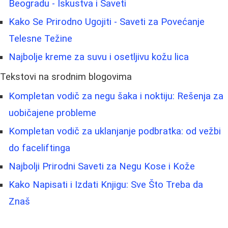
Beogradu - Iskustva i Saveti
Kako Se Prirodno Ugojiti - Saveti za Povećanje
Telesne Težine
Najbolje kreme za suvu i osetljivu kožu lica
Tekstovi na srodnim blogovima
Kompletan vodič za negu šaka i noktiju: Rešenja za
uobičajene probleme
Kompletan vodič za uklanjanje podbratka: od vežbi
do faceliftinga
Najbolji Prirodni Saveti za Negu Kose i Kože
Kako Napisati i Izdati Knjigu: Sve Što Treba da
Znaš