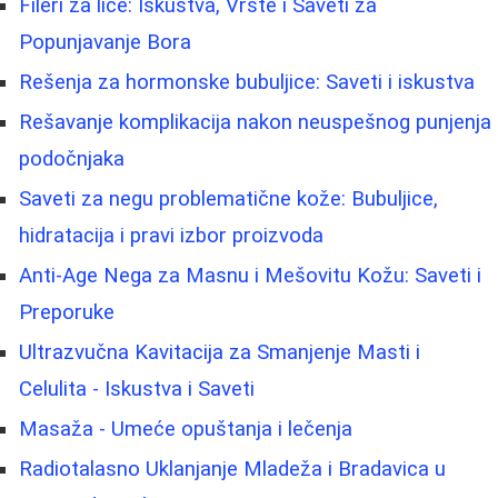
Fileri za lice: Iskustva, Vrste i Saveti za
Popunjavanje Bora
Rešenja za hormonske bubuljice: Saveti i iskustva
Rešavanje komplikacija nakon neuspešnog punjenja
podočnjaka
Saveti za negu problematične kože: Bubuljice,
hidratacija i pravi izbor proizvoda
Anti-Age Nega za Masnu i Mešovitu Kožu: Saveti i
Preporuke
Ultrazvučna Kavitacija za Smanjenje Masti i
Celulita - Iskustva i Saveti
Masaža - Umeće opuštanja i lečenja
Radiotalasno Uklanjanje Mladeža i Bradavica u