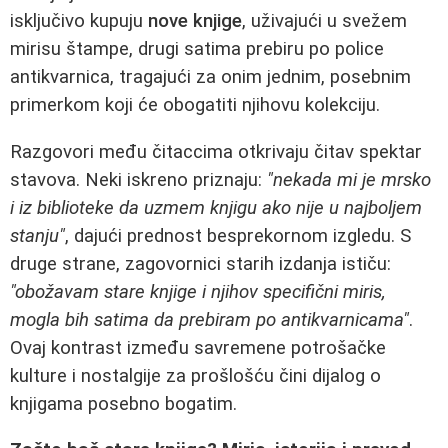
isključivo kupuju
nove knjige
, uživajući u svežem
mirisu štampe, drugi satima prebiru po police
antikvarnica, tragajući za onim jednim, posebnim
primerkom koji će obogatiti njihovu kolekciju.
Razgovori među čitaccima otkrivaju čitav spektar
stavova. Neki iskreno priznaju:
"nekada mi je mrsko
i iz biblioteke da uzmem knjigu ako nije u najboljem
stanju"
, dajući prednost besprekornom izgledu. S
druge strane, zagovornici starih izdanja ističu:
"obožavam stare knjige i njihov specifični miris,
mogla bih satima da prebiram po antikvarnicama"
.
Ovaj kontrast između savremene potrošačke
kulture i nostalgije za prošlošću čini dijalog o
knjigama posebno bogatim.