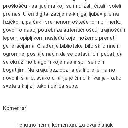
prošlošću
- sa ljudima koji su ih držali, čitali i voleli
pre nas. U eri digitalizacije i e-knjiga, ljubav prema
fizičkom, pa čak i vremenom oštećenom primerku,
govori o našoj potrebi za autentičnošću, trajnošću i
lepom, opipljivom nasleđu koje možemo preneti
generacijama. Građenje biblioteke, bilo skromne ili
ogromne, postaje način da se ostavi lični pečat, da
se okružimo blagom koje nas inspiriše i čini
bogatijim. Na kraju, bez obzira da li preferiramo
novo ili staro, svako čitanje je čin otkrivanja - kako
sveta u knjizi, tako i delića sebe.
Komentari
Trenutno nema komentara za ovaj članak.