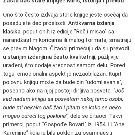
Zašto baš stare knjige? Miris, istorija i prevod
Ono što često izdvaja stare knjige jeste osećaj da
posedujete deo prošlosti.
Antikvarna izdanja
klasika
, poput onih iz edicije "Reč i misao" sa
narandžastim koricama ili malog formata, smatraju
se pravim blagom. Čitaoci primećuju da su
prevodi
u starijim izdanjima često kvalitetniji
, pažljivije
urađeni, što dodaje vrednost samom delu. Pored
toga, emocionalni aspekt je nezaobilazan. Kupiti
polovnu knjigu može da bude čin "udomljavanja",
posebno ako na njoj postoji dirljiva posveta.
"Još
kad nađem knjigu sa posvetom nekoj tamo osobi,
bude mi nekako baš žao i pitam se kako se neko
mogao odreći tog poklona"
, dele se čitaoci. Takvi
primerci, poput "Gospođe Bovari" iz 1954. ili "Ane
Karenjine" koja je bila poklon za osamnaesti