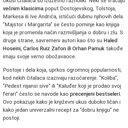
Ukusi čitalaca su izuzetno raznoliki. Neki se vraćaju
večnim klasicima
poput Dostojevskog, Tolstoja,
Markesa ili Ive Andrića, ističući dubinu njihovih dela.
"Majstor i Margarita" se često pominje kao knjiga
koja je promenila način razmišljanja o dobru i zlu. S
druge strane, savremeni autori kao što su
Haled
Hoseini, Carlos Ruiz Zafon ili Orhan Pamuk
takođe
imaju svoje verno obožavaoce.
Postoje i dela koja, uprkos ogromnoj popularnosti,
kod nekih čitalaca izazivaju razočarenje. "Koliba",
"Pedest nijansi sive" ili "Kaluđer koji je prodao svoj
ferari" često se navode kao
precenjeni bestseleri
.
Ovo pokazuje kako je književni ukus duboko ličan i
kako jedan univerzalni recept za "dobru knjigu" ne
postoji.