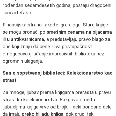
rođendan sedamdesetih godina, postaju dragoceni
lični artefakti.
Finansijska strana takođe igra ulogu. Stare knjige
se mogu pronaći po
smešnim cenama na pijacama
ili u antikvarnicama
, a predstavljaju pravo blago za
one koji znaju da cene. Ova pristupačnost
omogućava građenje impresivnih biblioteka bez
ogromnih ulaganja.
San o sopstvenoj biblioteci: Kolekcionarstvo kao
strast
Za mnoge, ljubav prema knjigama prerasta u pravu
strast ka kolekcionarstvu. Razgovori među
ljubiteljima knjiga vrve od brojki - neki ponosno dele
da imaju
preko hiljadu knjiga
, dok drugi tek