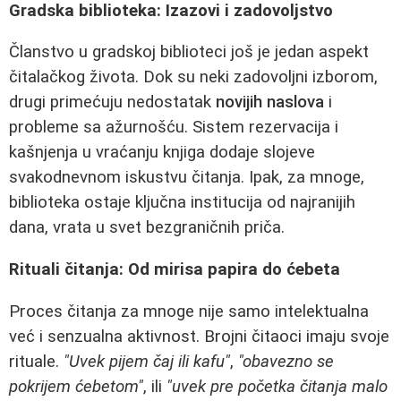
Gradska biblioteka: Izazovi i zadovoljstvo
Članstvo u gradskoj biblioteci još je jedan aspekt
čitalačkog života. Dok su neki zadovoljni izborom,
drugi primećuju nedostatak
novijih naslova
i
probleme sa ažurnošću. Sistem rezervacija i
kašnjenja u vraćanju knjiga dodaje slojeve
svakodnevnom iskustvu čitanja. Ipak, za mnoge,
biblioteka ostaje ključna institucija od najranijih
dana, vrata u svet bezgraničnih priča.
Rituali čitanja: Od mirisa papira do ćebeta
Proces čitanja za mnoge nije samo intelektualna
već i senzualna aktivnost. Brojni čitaoci imaju svoje
rituale.
"Uvek pijem čaj ili kafu"
,
"obavezno se
pokrijem ćebetom"
, ili
"uvek pre početka čitanja malo