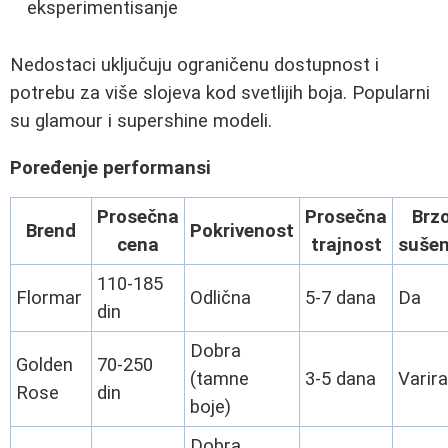
eksperimentisanje
Nedostaci uključuju ograničenu dostupnost i
potrebu za više slojeva kod svetlijih boja. Popularni
su glamour i supershine modeli.
Poređenje performansi
Prosečna
Prosečna
Brz
Brend
Pokrivenost
cena
trajnost
sušen
110-185
Flormar
Odlična
5-7 dana
Da
din
Dobra
Golden
70-250
(tamne
3-5 dana
Varira
Rose
din
boje)
Dobra