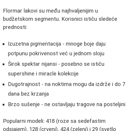
Flormar lakovi su među najhvaljenijim u
budžetskom segmentu. Korisnici ističu sledeće
prednosti:
Izuzetna pigmentacija - mnoge boje daju
potpunu pokrivenost već u jednom sloju
Širok spektar nijansi - posebno se ističu
supershine i miracle kolekcije
Dugotrajnost - na noktima mogu da izdrže i do 7
dana bez krzanja
Brzo sušenje - ne ostavljaju tragove na posteljini
Popularni modeli: 418 (roze sa sedefastim
odsjajem), 128 (crveni), 424 (zeleni) i 29 (svetlo