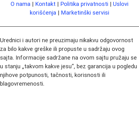
O nama
|
Kontakt
|
Politika privatnosti
|
Uslovi
korišćenja
|
Marketinški servisi
Urednici i autori ne preuzimaju nikakvu odgovornost
za bilo kakve greške ili propuste u sadržaju ovog
sajta. Informacije sadržane na ovom sajtu pružaju se
u stanju „takvom kakve jesu“, bez garancija u pogledu
njihove potpunosti, tačnosti, korisnosti ili
blagovremenosti.