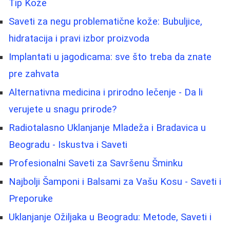
Tip Kože
Saveti za negu problematične kože: Bubuljice,
hidratacija i pravi izbor proizvoda
Implantati u jagodicama: sve što treba da znate
pre zahvata
Alternativna medicina i prirodno lečenje - Da li
verujete u snagu prirode?
Radiotalasno Uklanjanje Mladeža i Bradavica u
Beogradu - Iskustva i Saveti
Profesionalni Saveti za Savršenu Šminku
Najbolji Šamponi i Balsami za Vašu Kosu - Saveti i
Preporuke
Uklanjanje Ožiljaka u Beogradu: Metode, Saveti i