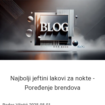
Najbolji jeftini lakovi za nokte -
Poređenje brendova
Radas Vilotić
2025-05-01