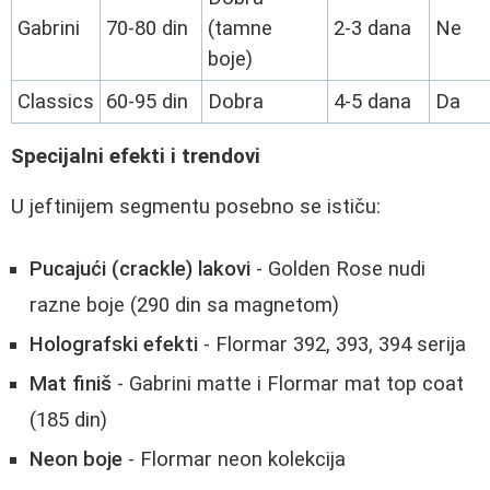
Gabrini
70-80 din
(tamne
2-3 dana
Ne
boje)
Classics
60-95 din
Dobra
4-5 dana
Da
Specijalni efekti i trendovi
U jeftinijem segmentu posebno se ističu:
Pucajući (crackle) lakovi
- Golden Rose nudi
razne boje (290 din sa magnetom)
Holografski efekti
- Flormar 392, 393, 394 serija
Mat finiš
- Gabrini matte i Flormar mat top coat
(185 din)
Neon boje
- Flormar neon kolekcija