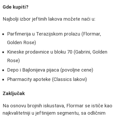
Gde kupiti?
Najbolji izbor jeftinih lakova možete naći u:
Parfimerija u Terazijskom prolazu (Flormar,
Golden Rose)
Kineske prodavnice u bloku 70 (Gabrini, Golden
Rose)
Depo i Bajlonijeva pijaca (povoljne cene)
Pharmacity apoteke (Classics lakovi)
Zaključak
Na osnovu brojnih iskustava, Flormar se ističe kao
najkvalitetniji u jeftinijem segmentu, sa odličnim