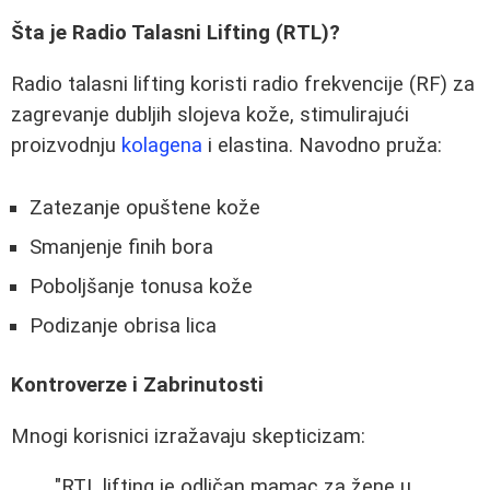
Šta je Radio Talasni Lifting (RTL)?
Radio talasni lifting koristi radio frekvencije (RF) za
zagrevanje dubljih slojeva kože, stimulirajući
proizvodnju
kolagena
i elastina. Navodno pruža:
Zatezanje opuštene kože
Smanjenje finih bora
Poboljšanje tonusa kože
Podizanje obrisa lica
Kontroverze i Zabrinutosti
Mnogi korisnici izražavaju skepticizam:
"RTL lifting je odličan mamac za žene u