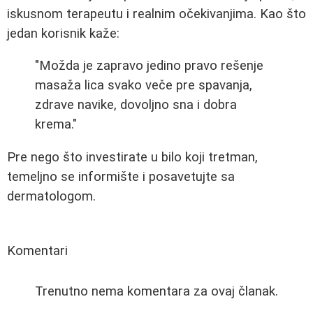
iskusnom terapeutu i realnim očekivanjima. Kao što
jedan korisnik kaže:
"Možda je zapravo jedino pravo rešenje
masaža lica svako veče pre spavanja,
zdrave navike, dovoljno sna i dobra
krema."
Pre nego što investirate u bilo koji tretman,
temeljno se informište i posavetujte sa
dermatologom.
Komentari
Trenutno nema komentara za ovaj članak.