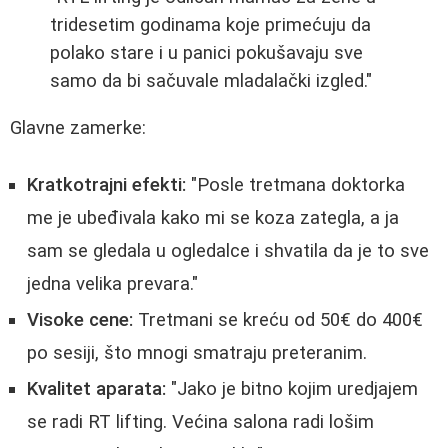
tridesetim godinama koje primećuju da
polako stare i u panici pokušavaju sve
samo da bi sačuvale mladalački izgled."
Glavne zamerke:
Kratkotrajni efekti:
"Posle tretmana doktorka
me je ubeđivala kako mi se koza zategla, a ja
sam se gledala u ogledalce i shvatila da je to sve
jedna velika prevara."
Visoke cene:
Tretmani se kreću od 50€ do 400€
po sesiji, što mnogi smatraju preteranim.
Kvalitet aparata:
"Jako je bitno kojim uredjajem
se radi RT lifting. Većina salona radi lošim