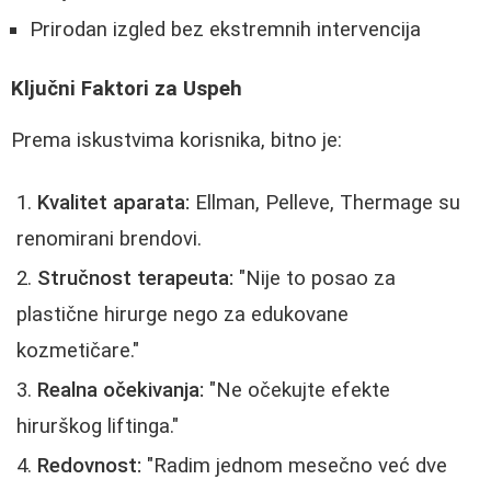
Prirodan izgled bez ekstremnih intervencija
Ključni Faktori za Uspeh
Prema iskustvima korisnika, bitno je:
Kvalitet aparata:
Ellman, Pelleve, Thermage su
renomirani brendovi.
Stručnost terapeuta:
"Nije to posao za
plastične hirurge nego za edukovane
kozmetičare."
Realna očekivanja:
"Ne očekujte efekte
hirurškog liftinga."
Redovnost:
"Radim jednom mesečno već dve