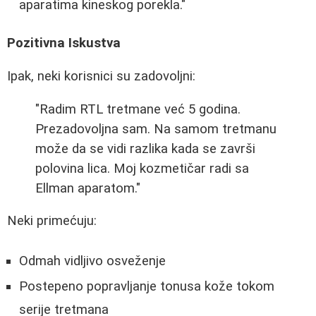
aparatima kineskog porekla."
Pozitivna Iskustva
Ipak, neki korisnici su zadovoljni:
"Radim RTL tretmane već 5 godina.
Prezadovoljna sam. Na samom tretmanu
može da se vidi razlika kada se završi
polovina lica. Moj kozmetičar radi sa
Ellman aparatom."
Neki primećuju:
Odmah vidljivo osveženje
Postepeno popravljanje tonusa kože tokom
serije tretmana