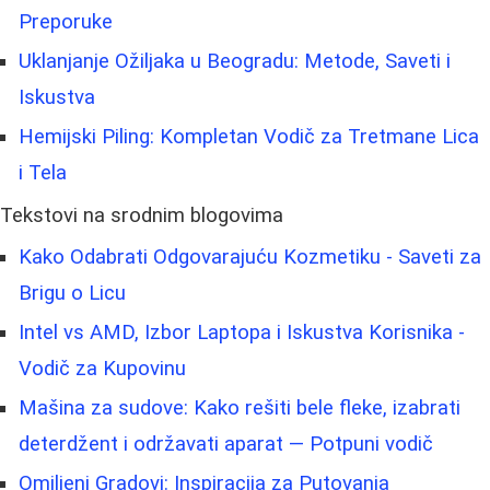
Preporuke
Uklanjanje Ožiljaka u Beogradu: Metode, Saveti i
Iskustva
Hemijski Piling: Kompletan Vodič za Tretmane Lica
i Tela
Tekstovi na srodnim blogovima
Kako Odabrati Odgovarajuću Kozmetiku - Saveti za
Brigu o Licu
Intel vs AMD, Izbor Laptopa i Iskustva Korisnika -
Vodič za Kupovinu
Mašina za sudove: Kako rešiti bele fleke, izabrati
deterdžent i održavati aparat — Potpuni vodič
Omiljeni Gradovi: Inspiracija za Putovanja