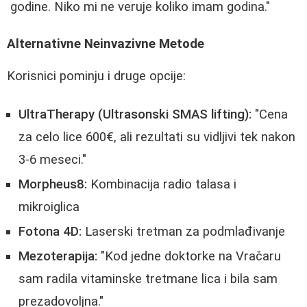
godine. Niko mi ne veruje koliko imam godina."
Alternativne Neinvazivne Metode
Korisnici pominju i druge opcije:
UltraTherapy (Ultrasonski SMAS lifting):
"Cena
za celo lice 600€, ali rezultati su vidljivi tek nakon
3-6 meseci."
Morpheus8:
Kombinacija radio talasa i
mikroiglica
Fotona 4D:
Laserski tretman za podmlađivanje
Mezoterapija:
"Kod jedne doktorke na Vračaru
sam radila vitaminske tretmane lica i bila sam
prezadovoljna."