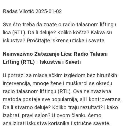
Radas Vilotić
2025-01-02
Sve što treba da znate o radio talasnom liftingu
lica (RTL). Da li deluje? Koliko košta? Kakva su
iskustva? Pročitajte iskrene utiske i savete.
Neinvazivno Zatezanje Lica: Radio Talasni
Lifting (RTL) - Iskustva i Saveti
U potrazi za mladalačkim izgledom bez hirurških
intervencija, mnoge žene i muškarci se okreću
radio talasnom liftingu (RTL). Ova neinvazivna
metoda postaje sve popularnija, ali i kontroverzna.
Da li stvarno deluje? Koliko traju rezultati? I kako
izabrati pravi salon? U ovom članku ćemo
analizirati iskustva korisnika i stručne savete.