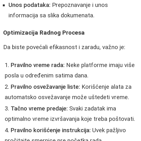
Unos podataka:
Prepoznavanje i unos
informacija sa slika dokumenata.
Optimizacija Radnog Procesa
Da biste povećali efikasnost i zaradu, važno je:
Pravilno vreme rada:
Neke platforme imaju više
posla u određenim satima dana.
Pravilno osvežavanje liste:
Korišćenje alata za
automatsko osvežavanje može uštedeti vreme.
Tačno vreme predaje:
Svaki zadatak ima
optimalno vreme izvršavanja koje treba poštovati.
Pravilno korišćenje instrukcija:
Uvek pažljivo
pročitajte smernice pre početka rada.