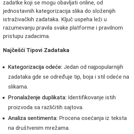
zadatke koji se mogu obavljati online, od
jednostavnih kategorizacija slika do složenijih
istraživačkih zadataka. Ključ uspeha leži u
razumevanju pravila svake platforme i pravilnom
pristupu zadacima.
Najčešći Tipovi Zadataka
Kategorizacija odeće:
Jedan od najpopularnijih
zadataka gde se određuje tip, boja i stil odeće na
slikama.
Pronalaženje duplikata:
Identifikovanje istih
proizvoda sa različitih sajtova.
Analiza sentimenta:
Procena osećanja iz teksta
na društvenim mrežama.