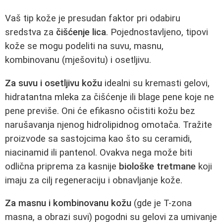
Vaš tip kože je presudan faktor pri odabiru
sredstva za
čišćenje lica
. Pojednostavljeno, tipovi
kože se mogu podeliti na suvu, masnu,
kombinovanu (mješovitu) i osetljivu.
Za suvu i osetljivu kožu
idealni su kremasti gelovi,
hidratantna mleka za čišćenje ili blage pene koje ne
pene previše. Oni će efikasno očistiti kožu bez
narušavanja njenog hidrolipidnog omotača. Tražite
proizvode sa sastojcima kao što su ceramidi,
niacinamid ili pantenol. Ovakva nega može biti
odlična priprema za kasnije
biološke tretmane
koji
imaju za cilj regeneraciju i obnavljanje kože.
Za masnu i kombinovanu kožu
(gde je T-zona
masna, a obrazi suvi) pogodni su gelovi za umivanje