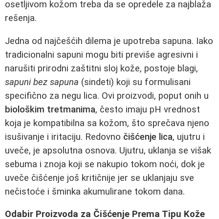
osetljivom kožom treba da se opredele za najblaža
rešenja.
Jedna od najčešćih dilema je upotreba sapuna. Iako
tradicionalni sapuni mogu biti previše agresivni i
narušiti prirodni zaštitni sloj kože, postoje blagi,
sapuni bez sapuna
(sindeti) koji su formulisani
specifično za negu lica. Ovi proizvodi, poput onih u
biološkim tretmanima
, često imaju pH vrednost
koja je kompatibilna sa kožom, što sprečava njeno
isušivanje i iritaciju. Redovno
čišćenje lica
, ujutru i
uveče, je apsolutna osnova. Ujutru, uklanja se višak
sebuma i znoja koji se nakupio tokom noći, dok je
uveče čišćenje još kritičnije jer se uklanjaju sve
nečistoće i šminka akumulirane tokom dana.
Odabir Proizvoda za Čišćenje Prema Tipu Kože