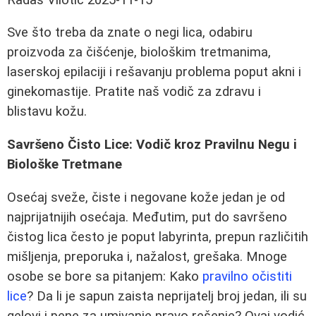
Sve što treba da znate o negi lica, odabiru
proizvoda za čišćenje, biološkim tretmanima,
laserskoj epilaciji i rešavanju problema poput akni i
ginekomastije. Pratite naš vodič za zdravu i
blistavu kožu.
Savršeno Čisto Lice: Vodič kroz Pravilnu Negu i
Biološke Tretmane
Osećaj sveže, čiste i negovane kože jedan je od
najprijatnijih osećaja. Međutim, put do savršeno
čistog lica često je poput labyrinta, prepun različitih
mišljenja, preporuka i, nažalost, grešaka. Mnoge
osobe se bore sa pitanjem: Kako
pravilno očistiti
lice
? Da li je sapun zaista neprijatelj broj jedan, ili su
gelovi i pene za umivanje pravo rešenje? Ovaj vodić