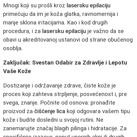
Mnogi koji su prošli kroz
lasersku epilaciju
primećuju da im je koža glatka, ravnomernija i
manje sklona iritacijama. Kao i kod drugih
procedura, i za
lasersku epilaciju
je važno da se
obavi u akreditovanoj ustanovi od strane obučenog
osoblja.
Zaključak: Svestan Odabir za Zdravlje i Lepotu
Vaše Kože
Dostizanje i održavanje zdrave, čiste kože je
proces koji zahteva strpljenje, posvećenost i, pre
svega, znanje. Počnite od osnova: pronađite
proizvod za
čišćenje lica
koji odgovara vašem tipu
kože i budite dosledni u svojoj rutini. Ne
zanemarujte značaj blagih pilinga i hidratacije. Za
specifičnije izazove, poput upornih akni ili drugih