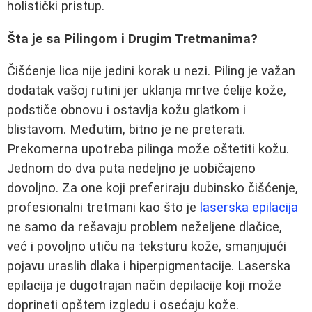
holistički pristup.
Šta je sa Pilingom i Drugim Tretmanima?
Čišćenje lica nije jedini korak u nezi. Piling je važan
dodatak vašoj rutini jer uklanja mrtve ćelije kože,
podstiče obnovu i ostavlja kožu glatkom i
blistavom. Međutim, bitno je ne preterati.
Prekomerna upotreba pilinga može oštetiti kožu.
Jednom do dva puta nedeljno je uobičajeno
dovoljno. Za one koji preferiraju dubinsko čišćenje,
profesionalni tretmani kao što je
laserska epilacija
ne samo da rešavaju problem neželjene dlačice,
već i povoljno utiču na teksturu kože, smanjujući
pojavu uraslih dlaka i hiperpigmentacije. Laserska
epilacija je dugotrajan način depilacije koji može
doprineti opštem izgledu i osećaju kože.