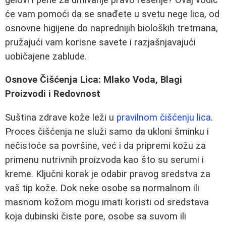
će vam pomoći da se snađete u svetu nege lica, od
osnovne higijene do naprednijih bioloških tretmana,
pružajući vam korisne savete i razjašnjavajući
uobičajene zablude.
Osnove Čišćenja Lica: Mlako Voda, Blagi
Proizvodi i Redovnost
Suština zdrave kože leži u
pravilnom čišćenju lica
.
Proces čišćenja ne služi samo da ukloni šminku i
nečistoće sa površine, već i da pripremi kožu za
primenu nutrivnih proizvoda kao što su serumi i
kreme. Ključni korak je odabir pravog sredstva za
vaš tip kože. Dok neke osobe sa normalnom ili
masnom kožom mogu imati koristi od sredstava
koja dubinski čiste pore, osobe sa suvom ili