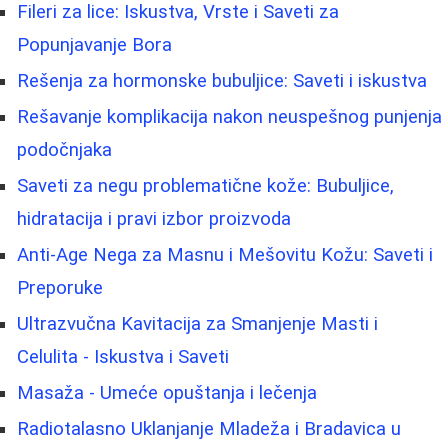
Fileri za lice: Iskustva, Vrste i Saveti za
Popunjavanje Bora
Rešenja za hormonske bubuljice: Saveti i iskustva
Rešavanje komplikacija nakon neuspešnog punjenja
podočnjaka
Saveti za negu problematične kože: Bubuljice,
hidratacija i pravi izbor proizvoda
Anti-Age Nega za Masnu i Mešovitu Kožu: Saveti i
Preporuke
Ultrazvučna Kavitacija za Smanjenje Masti i
Celulita - Iskustva i Saveti
Masaža - Umeće opuštanja i lečenja
Radiotalasno Uklanjanje Mladeža i Bradavica u