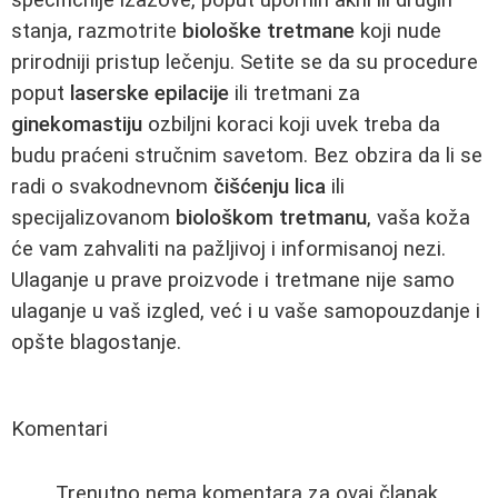
stanja, razmotrite
biološke tretmane
koji nude
prirodniji pristup lečenju. Setite se da su procedure
poput
laserske epilacije
ili tretmani za
ginekomastiju
ozbiljni koraci koji uvek treba da
budu praćeni stručnim savetom. Bez obzira da li se
radi o svakodnevnom
čišćenju lica
ili
specijalizovanom
biološkom tretmanu
, vaša koža
će vam zahvaliti na pažljivoj i informisanoj nezi.
Ulaganje u prave proizvode i tretmane nije samo
ulaganje u vaš izgled, već i u vaše samopouzdanje i
opšte blagostanje.
Komentari
Trenutno nema komentara za ovaj članak.