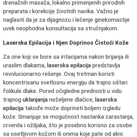
drenažnih masaža, lokalno primenjenih prirodnih
preparata i korekcije životnih navika. Važno je
naglasiti da je za dijagnozu i lečenje ginekomastije
uvek neophodna konsultacija sa stručnjakom.
Laserska Epilacija i Njen Doprinos Čistoći Kože
Za one koji se bore sa iritacijama nakon brijanja ili
uraslim dlakama,
laserska epilacija
predstavlja
revolucionarno rešenje. Ovaj tretman koristi
koncentrisanu svetlosnu energiju da trajno oštari
folikule dlake. Pored očigledne prednosti u vidu
trajnog
uklanjanja
neželjene dlačice,
laserska
epilacija
takođe može doprineti boljem izgledu
kože. Smanjuje se mogućnost nastanka zarastanja,
crvenila i ožiljaka, što je posebno korisno za osobe
sa osetljivom kožom ili onima koje pate od akni.