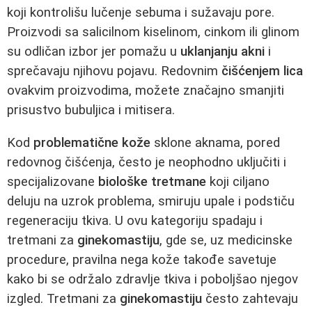
koji kontrolišu lučenje sebuma i sužavaju pore.
Proizvodi sa salicilnom kiselinom, cinkom ili glinom
su odličan izbor jer pomažu u
uklanjanju akni
i
sprečavaju njihovu pojavu. Redovnim
čišćenjem lica
ovakvim proizvodima, možete značajno smanjiti
prisustvo bubuljica i mitisera.
Kod
problematične kože
sklone aknama, pored
redovnog čišćenja, često je neophodno uključiti i
specijalizovane
biološke tretmane
koji ciljano
deluju na uzrok problema, smiruju upale i podstiču
regeneraciju tkiva. U ovu kategoriju spadaju i
tretmani za
ginekomastiju
, gde se, uz medicinske
procedure, pravilna nega kože takođe savetuje
kako bi se održalo zdravlje tkiva i poboljšao njegov
izgled. Tretmani za
ginekomastiju
često zahtevaju