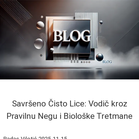
Savršeno Čisto Lice: Vodič kroz
Pravilnu Negu i Biološke Tretmane
Radas Vilotić
2025-11-15