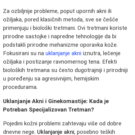
Za ozbiljnije probleme, poput upornih akni ili
ožiljaka, pored klasičnih metoda, sve se češće
primenjuju i biološki tretmani. Ovi tretmani koriste
prirodne sastojke i napredne tehnologije da bi
podstakli prirodne mehanizme oporavka kože.
Fokusirani su na
uklanjanje akni
iznutra, lečenje
ožiljaka i postizanje ravnomernog tena. Efekti
bioloških tretmana su često dugotrajniji i prirodniji
u poređenju sa agresivnijim, hemijskim
procedurama.
Uklanjanje Akni i Ginekomastije: Kada je
Potreban Specijalizovan Tretman?
Pojedini kožni problemi zahtevaju više od dobre
dnevne nege.
Uklanjanje akni
, posebno teških