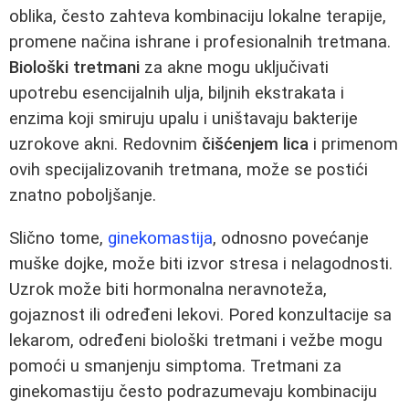
oblika, često zahteva kombinaciju lokalne terapije,
promene načina ishrane i profesionalnih tretmana.
Biološki tretmani
za akne mogu uključivati
upotrebu esencijalnih ulja, biljnih ekstrakata i
enzima koji smiruju upalu i uništavaju bakterije
uzrokove akni. Redovnim
čišćenjem lica
i primenom
ovih specijalizovanih tretmana, može se postići
znatno poboljšanje.
Slično tome,
ginekomastija
, odnosno povećanje
muške dojke, može biti izvor stresa i nelagodnosti.
Uzrok može biti hormonalna neravnoteža,
gojaznost ili određeni lekovi. Pored konzultacije sa
lekarom, određeni biološki tretmani i vežbe mogu
pomoći u smanjenju simptoma. Tretmani za
ginekomastiju često podrazumevaju kombinaciju