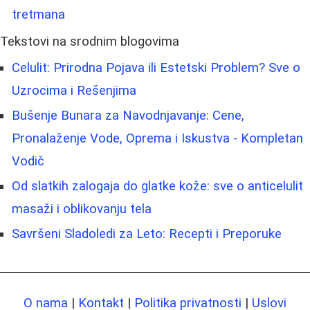
tretmana
Tekstovi na srodnim blogovima
Celulit: Prirodna Pojava ili Estetski Problem? Sve o
Uzrocima i Rešenjima
Bušenje Bunara za Navodnjavanje: Cene,
Pronalaženje Vode, Oprema i Iskustva - Kompletan
Vodič
Od slatkih zalogaja do glatke kože: sve o anticelulit
masaži i oblikovanju tela
Savršeni Sladoledi za Leto: Recepti i Preporuke
O nama
|
Kontakt
|
Politika privatnosti
|
Uslovi