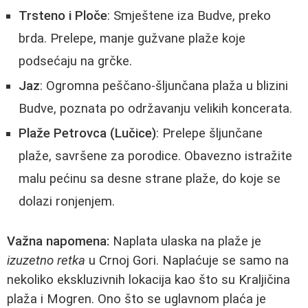
Trsteno i Ploče
: Smještene iza Budve, preko
brda. Prelepe, manje gužvane plaže koje
podsećaju na grčke.
Jaz
: Ogromna peščano-šljunčana plaža u blizini
Budve, poznata po održavanju velikih koncerata.
Plaže Petrovca (Lučice)
: Prelepe šljunčane
plaže, savršene za porodice. Obavezno istražite
malu pećinu sa desne strane plaže, do koje se
dolazi ronjenjem.
Važna napomena:
Naplata ulaska na plaže je
izuzetno retka
u Crnoj Gori. Naplaćuje se samo na
nekoliko ekskluzivnih lokacija kao što su Kraljičina
plaža i Mogren. Ono što se uglavnom plaća je