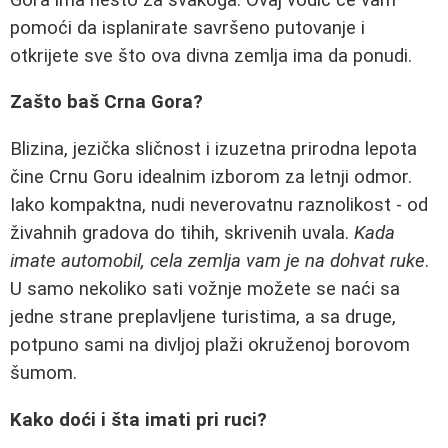
pomoći da isplanirate savršeno putovanje i
otkrijete sve što ova divna zemlja ima da ponudi.
Zašto baš Crna Gora?
Blizina, jezička sličnost i izuzetna prirodna lepota
čine Crnu Goru idealnim izborom za letnji odmor.
Iako kompaktna, nudi neverovatnu raznolikost - od
živahnih gradova do tihih, skrivenih uvala.
Kada
imate automobil, cela zemlja vam je na dohvat ruke
.
U samo nekoliko sati vožnje možete se naći sa
jedne strane preplavljene turistima, a sa druge,
potpuno sami na divljoj plaži okruženoj borovom
šumom.
Kako doći i šta imati pri ruci?