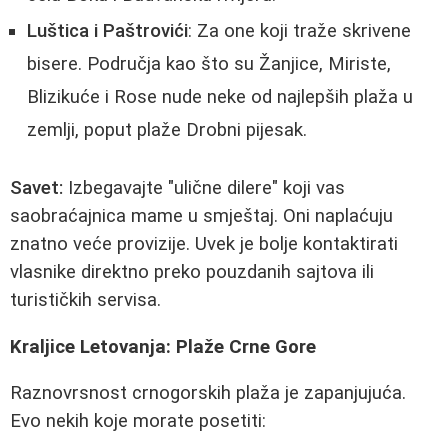
Luštica i Paštrovići
: Za one koji traže skrivene
bisere. Područja kao što su Žanjice, Miriste,
Blizikuće i Rose nude neke od najlepših plaža u
zemlji, poput plaže Drobni pijesak.
Savet:
Izbegavajte "ulične dilere" koji vas
saobraćajnica mamе u smještaj. Oni naplaćuju
znatno veće provizije. Uvek je bolje kontaktirati
vlasnike direktno preko pouzdanih sajtova ili
turističkih servisa.
Kraljice Letovanja: Plaže Crne Gore
Raznovrsnost crnogorskih plaža je zapanjujuća.
Evo nekih koje morate posetiti: