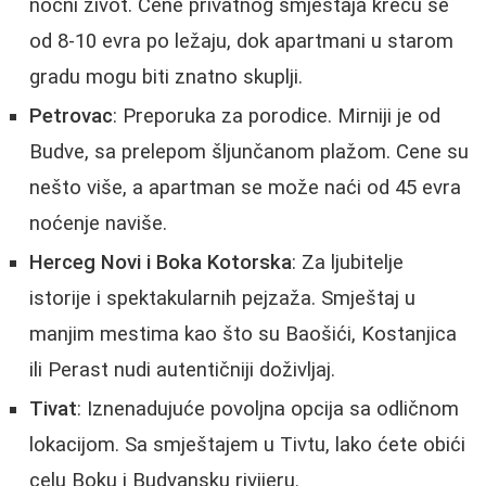
noćni život. Cene privatnog smještaja kreću se
od 8-10 evra po ležaju, dok apartmani u starom
gradu mogu biti znatno skuplji.
Petrovac
: Preporuka za porodice. Mirniji je od
Budve, sa prelepom šljunčanom plažom. Cene su
nešto više, a apartman se može naći od 45 evra
noćenje naviše.
Herceg Novi i Boka Kotorska
: Za ljubitelje
istorije i spektakularnih pejzaža. Smještaj u
manjim mestima kao što su Baošići, Kostanjica
ili Perast nudi autentičniji doživljaj.
Tivat
: Iznenadujuće povoljna opcija sa odličnom
lokacijom. Sa smještajem u Tivtu, lako ćete obići
celu Boku i Budvansku rivijeru.