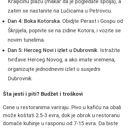
Kraljičinu plažu (makar da je pogledate spolja), a
zatim se nastanite na Lučicama u Petrovcu.
Dan 4: Boka Kotorska
. Obidjte Perast i Gospu od
Škrpjela, popnite se na zidine Kotora, i vozite se
novim tunelima.
Dan 5: Herceg Novi i izlet u Dubrovnik
. Istražite
tvrđave Herceg Novog, a ako imate vremena,
organizujte jednodnevni izlet u susjedni
Dubrovnik.
Šta jesti i piti? Budžet i troškovi
Cene u restoranima variraju. Pivo u kafiću na obali
može koštati 2.5-3 evra, dok je obrok u restoranu
domaće kuhinje u rasponu od 7-15 evra. Da biste