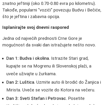
znatno jeftiniji (oko 0.70-0.80 evra po kilometru).
Takođe, popularni "vozići" povezuju Budvu i Bečiće,
što je jeftina i zabavna opcija.
Isplanirajte svoj dnevni raspored
Jedna od najvećih prednosti Crne Gore je
mogućnost da svaki dan istražujete nešto novo.
Dan 1: Budva i okolina
. Istrazite Stari grad,
kupajte se na Mogrenu ili Slovenskoj plaži, a
uveče uživajte u žurkama.
Dan 2: Luštica
. Uzmite auto ili brodić do Žanjica i
Mirista. Uveče se vozite do Kotora na večeru.
Dan 3: Sveti Stefan i Petrovac
. Posetite