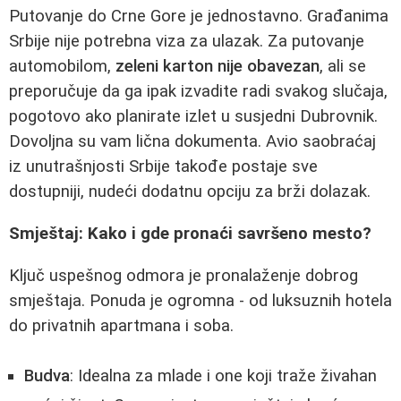
Putovanje do Crne Gore je jednostavno. Građanima
Srbije nije potrebna viza za ulazak. Za putovanje
automobilom,
zeleni karton nije obavezan
, ali se
preporučuje da ga ipak izvadite radi svakog slučaja,
pogotovo ako planirate izlet u susjedni Dubrovnik.
Dovoljna su vam lična dokumenta. Avio saobraćaj
iz unutrašnjosti Srbije takođe postaje sve
dostupniji, nudeći dodatnu opciju za brži dolazak.
Smještaj: Kako i gde pronaći savršeno mesto?
Ključ uspešnog odmora je pronalaženje dobrog
smještaja. Ponuda je ogromna - od luksuznih hotela
do privatnih apartmana i soba.
Budva
: Idealna za mlade i one koji traže živahan