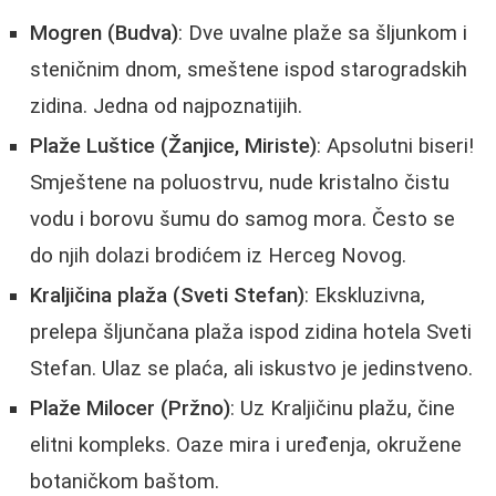
Mogren (Budva)
: Dve uvalne plaže sa šljunkom i
steničnim dnom, smeštene ispod starogradskih
zidina. Jedna od najpoznatijih.
Plaže Luštice (Žanjice, Miriste)
: Apsolutni biseri!
Smještene na poluostrvu, nude kristalno čistu
vodu i borovu šumu do samog mora. Često se
do njih dolazi brodićem iz Herceg Novog.
Kraljičina plaža (Sveti Stefan)
: Ekskluzivna,
prelepa šljunčana plaža ispod zidina hotela Sveti
Stefan. Ulaz se plaća, ali iskustvo je jedinstveno.
Plaže Milocer (Pržno)
: Uz Kraljičinu plažu, čine
elitni kompleks. Oaze mira i uređenja, okružene
botaničkom baštom.