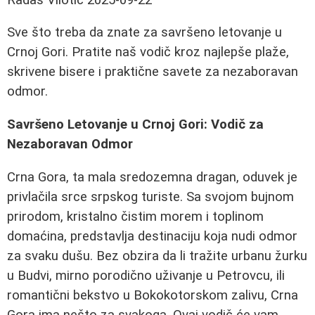
Sve što treba da znate za savršeno letovanje u
Crnoj Gori. Pratite naš vodič kroz najlepše plaže,
skrivene bisere i praktične savete za nezaboravan
odmor.
Savršeno Letovanje u Crnoj Gori: Vodič za
Nezaboravan Odmor
Crna Gora, ta mala sredozemna dragan, oduvek je
privlačila srce srpskog turiste. Sa svojom bujnom
prirodom, kristalno čistim morem i toplinom
domaćina, predstavlja destinaciju koja nudi odmor
za svaku dušu. Bez obzira da li tražite urbanu žurku
u Budvi, mirno porodično uživanje u Petrovcu, ili
romantični bekstvo u Bokokotorskom zalivu, Crna
Gora ima nešto za svakoga. Ovaj vodič će vam