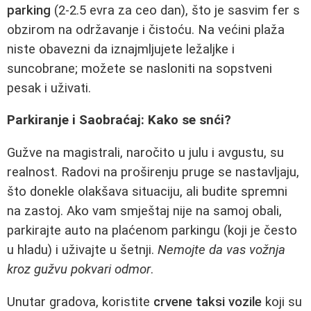
parking
(2-2.5 evra za ceo dan), što je sasvim fer s
obzirom na održavanje i čistoću. Na većini plaža
niste obavezni da iznajmljujete ležaljke i
suncobrane; možete se nasloniti na sopstveni
pesak i uživati.
Parkiranje i Saobraćaj: Kako se snći?
Gužve na magistrali, naročito u julu i avgustu, su
realnost. Radovi na proširenju pruge se nastavljaju,
što donekle olakšava situaciju, ali budite spremni
na zastoj. Ako vam smještaj nije na samoj obali,
parkirajte auto na plaćenom parkingu (koji je često
u hladu) i uživajte u šetnji.
Nemojte da vas vožnja
kroz gužvu pokvari odmor
.
Unutar gradova, koristite
crvene taksi vozile
koji su