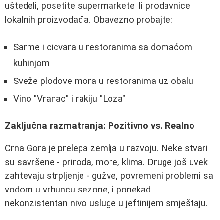
uštedeli, posetite supermarkete ili prodavnice
lokalnih proizvodađa. Obavezno probajte:
Sarme i cicvara u restoranima sa domaćom
kuhinjom
Sveže plodove mora u restoranima uz obalu
Vino "Vranac" i rakiju "Loza"
Zaključna razmatranja: Pozitivno vs. Realno
Crna Gora je prelepa zemlja u razvoju. Neke stvari
su savršene - priroda, more, klima. Druge još uvek
zahtevaju strpljenje - gužve, povremeni problemi sa
vodom u vrhuncu sezone, i ponekad
nekonzistentan nivo usluge u jeftinijem smještaju.