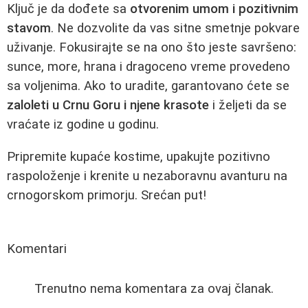
Ključ je da dođete sa
otvorenim umom i pozitivnim
stavom
. Ne dozvolite da vas sitne smetnje pokvare
uživanje. Fokusirajte se na ono što jeste savršeno:
sunce, more, hrana i dragoceno vreme provedeno
sa voljenima. Ako to uradite, garantovano ćete se
zaloleti u Crnu Goru i njenе krasotе
i željeti da se
vraćate iz godine u godinu.
Pripremite kupaće kostime, upakujte pozitivno
raspoloženje i krenite u nezaboravnu avanturu na
crnogorskom primorju. Srećan put!
Komentari
Trenutno nema komentara za ovaj članak.