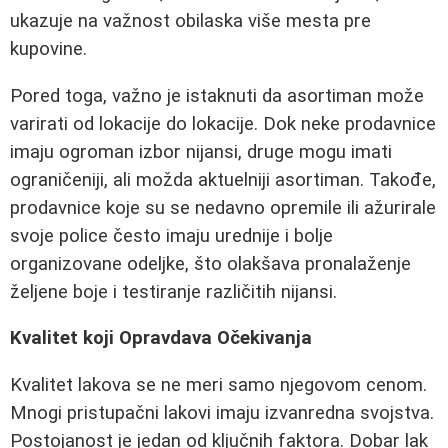
ukazuje na važnost obilaska više mesta pre
kupovine.
Pored toga, važno je istaknuti da asortiman može
varirati od lokacije do lokacije. Dok neke prodavnice
imaju ogroman izbor nijansi, druge mogu imati
ograničeniji, ali možda aktuelniji asortiman. Takođe,
prodavnice koje su se nedavno opremile ili ažurirale
svoje police često imaju urednije i bolje
organizovane odeljke, što olakšava pronalaženje
željene boje i testiranje različitih nijansi.
Kvalitet koji Opravdava Očekivanja
Kvalitet lakova se ne meri samo njegovom cenom.
Mnogi pristupačni lakovi imaju izvanredna svojstva.
Postojanost je jedan od ključnih faktora. Dobar lak