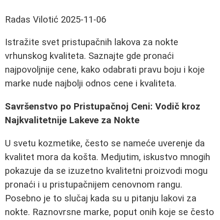
Radas Vilotić
2025-11-06
Istražite svet pristupačnih lakova za nokte
vrhunskog kvaliteta. Saznajte gde pronaći
najpovoljnije cene, kako odabrati pravu boju i koje
marke nude najbolji odnos cene i kvaliteta.
Savršenstvo po Pristupačnoj Ceni: Vodič kroz
Najkvalitetnije Lakeve za Nokte
U svetu kozmetike, često se nameće uverenje da
kvalitet mora da košta. Medjutim, iskustvo mnogih
pokazuje da se izuzetno kvalitetni proizvodi mogu
pronaći i u pristupačnijem cenovnom rangu.
Posebno je to slučaj kada su u pitanju lakovi za
nokte. Raznovrsne marke, poput onih koje se često