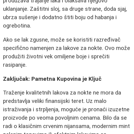
produžava trajanje laka i olakšava njegovo
uklanjanje. Zaštitni sloj, sa druge strane, doda sjaj,
ubrza sušenje i dodatno štiti boju od habanja i
ogrebotina.
Ako se lak zgusne, može se koristiti razređivač
specifično namenjen za lakove za nokte. Ovo može
produžiti životni vek omiljene boje i sprečiti
rasipanje.
Zaključak: Pametna Kupovina je Ključ
Traženje kvalitetnih lakova za nokte ne mora da
predstavlja veliki finansijski teret. Uz malo
istraživanja i strpljenja, moguće je pronaći izuzetne
proizvode po veoma povoljnim cenama. Bilo da se
radi o klasičnim crvenim nijansama, modernim mint