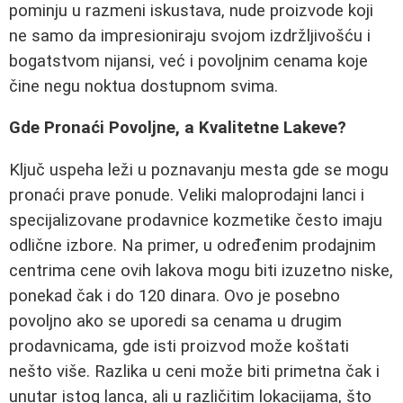
pominju u razmeni iskustava, nude proizvode koji
ne samo da impresioniraju svojom izdržljivošću i
bogatstvom nijansi, već i povoljnim cenama koje
čine negu noktua dostupnom svima.
Gde Pronaći Povoljne, a Kvalitetne Lakeve?
Ključ uspeha leži u poznavanju mesta gde se mogu
pronaći prave ponude. Veliki maloprodajni lanci i
specijalizovane prodavnice kozmetike često imaju
odlične izbore. Na primer, u određenim prodajnim
centrima cene ovih lakova mogu biti izuzetno niske,
ponekad čak i do 120 dinara. Ovo je posebno
povoljno ako se uporedi sa cenama u drugim
prodavnicama, gde isti proizvod može koštati
nešto više. Razlika u ceni može biti primetna čak i
unutar istog lanca, ali u različitim lokacijama, što