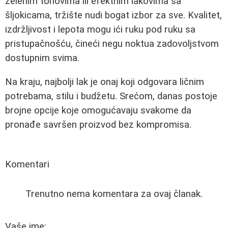
zelenim tonovima ili efektnim lakovima sa
šljokicama, tržište nudi bogat izbor za sve. Kvalitet,
izdržljivost i lepota mogu ići ruku pod ruku sa
pristupačnošću, čineći negu noktua zadovoljstvom
dostupnim svima.
Na kraju, najbolji lak je onaj koji odgovara ličnim
potrebama, stilu i budžetu. Srećom, danas postoje
brojne opcije koje omogućavaju svakome da
pronađe savršen proizvod bez kompromisa.
Komentari
Trenutno nema komentara za ovaj članak.
Vaše ime: