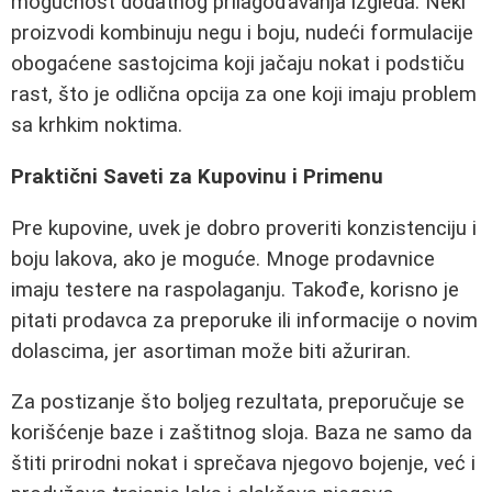
mogućnost dodatnog prilagođavanja izgleda. Neki
proizvodi kombinuju negu i boju, nudeći formulacije
obogaćene sastojcima koji jačaju nokat i podstiču
rast, što je odlična opcija za one koji imaju problem
sa krhkim noktima.
Praktični Saveti za Kupovinu i Primenu
Pre kupovine, uvek je dobro proveriti konzistenciju i
boju lakova, ako je moguće. Mnoge prodavnice
imaju testere na raspolaganju. Takođe, korisno je
pitati prodavca za preporuke ili informacije o novim
dolascima, jer asortiman može biti ažuriran.
Za postizanje što boljeg rezultata, preporučuje se
korišćenje baze i zaštitnog sloja. Baza ne samo da
štiti prirodni nokat i sprečava njegovo bojenje, već i