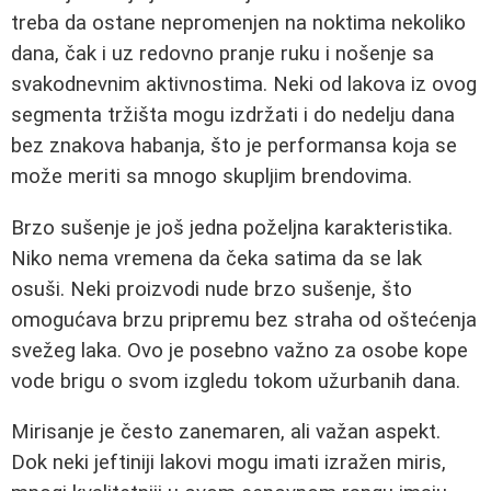
treba da ostane nepromenjen na noktima nekoliko
dana, čak i uz redovno pranje ruku i nošenje sa
svakodnevnim aktivnostima. Neki od lakova iz ovog
segmenta tržišta mogu izdržati i do nedelju dana
bez znakova habanja, što je performansa koja se
može meriti sa mnogo skupljim brendovima.
Brzo sušenje je još jedna poželjna karakteristika.
Niko nema vremena da čeka satima da se lak
osuši. Neki proizvodi nude brzo sušenje, što
omogućava brzu pripremu bez straha od oštećenja
svežeg laka. Ovo je posebno važno za osobe kope
vode brigu o svom izgledu tokom užurbanih dana.
Mirisanje je često zanemaren, ali važan aspekt.
Dok neki jeftiniji lakovi mogu imati izražen miris,