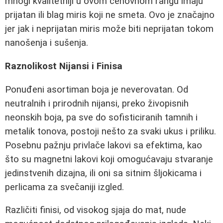
mnogi kvalitetniji u ovom cenovnom rangu imaju
prijatan ili blag miris koji ne smeta. Ovo je značajno
jer jak i neprijatan miris može biti neprijatan tokom
nanošenja i sušenja.
Raznolikost Nijansi i Finisa
Ponuđeni asortiman boja je neverovatan. Od
neutralnih i prirodnih nijansi, preko živopisnih
neonskih boja, pa sve do sofisticiranih tamnih i
metalik tonova, postoji nešto za svaki ukus i priliku.
Posebnu pažnju privlače lakovi sa efektima, kao
što su magnetni lakovi koji omogućavaju stvaranje
jedinstvenih dizajna, ili oni sa sitnim šljokicama i
perlicama za svečaniji izgled.
Različiti finisi, od visokog sjaja do mat, nude