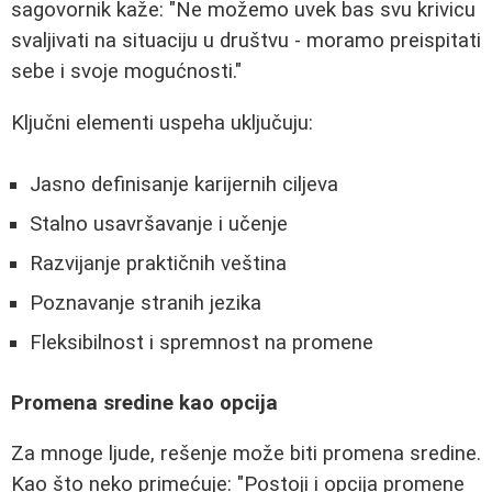
sagovornik kaže: "Ne možemo uvek bas svu krivicu
svaljivati na situaciju u društvu - moramo preispitati
sebe i svoje mogućnosti."
Ključni elementi uspeha uključuju:
Jasno definisanje karijernih ciljeva
Stalno usavršavanje i učenje
Razvijanje praktičnih veština
Poznavanje stranih jezika
Fleksibilnost i spremnost na promene
Promena sredine kao opcija
Za mnoge ljude, rešenje može biti promena sredine.
Kao što neko primećuje: "Postoji i opcija promene