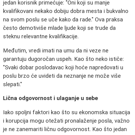
jedan korisnik primećuje: "Oni koji su manje
kvalifikovani nekako dobiju dobra mesta i bukvalno
na svom poslu se uče kako da rade." Ova praksa
često demotiviše mlade ljude koji se trude da
steknu relevantne kvalifikacije.
Međutim, vredi imati na umu da ni veze ne
garantuju dugoročan uspeh. Kao što neko ističe:
"Svaki dobar poslodavac koji hoće napredovati u
poslu brzo će uvideti da neznanje ne može više
slepati."
Lična odgovornost i ulaganje u sebe
Iako spoljni faktori kao što su ekonomska situacija
i korupcija mogu otežati pronalaženje posla, važno
je ne zanemariti ličnu odgovornost. Kao što jedan