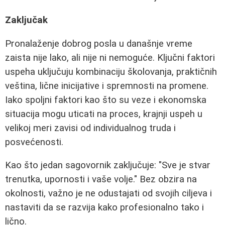
Zaključak
Pronalaženje dobrog posla u današnje vreme
zaista nije lako, ali nije ni nemoguće. Ključni faktori
uspeha uključuju kombinaciju školovanja, praktičnih
veština, lične inicijative i spremnosti na promene.
Iako spoljni faktori kao što su veze i ekonomska
situacija mogu uticati na proces, krajnji uspeh u
velikoj meri zavisi od individualnog truda i
posvećenosti.
Kao što jedan sagovornik zaključuje: "Sve je stvar
trenutka, upornosti i vaše volje." Bez obzira na
okolnosti, važno je ne odustajati od svojih ciljeva i
nastaviti da se razvija kako profesionalno tako i
lično.