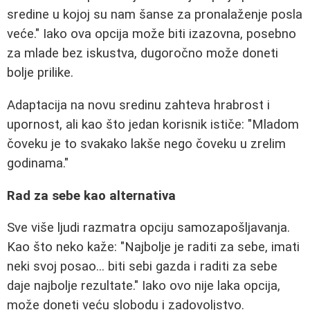
sredine u kojoj su nam šanse za pronalaženje posla
veće." Iako ova opcija može biti izazovna, posebno
za mlade bez iskustva, dugoročno može doneti
bolje prilike.
Adaptacija na novu sredinu zahteva hrabrost i
upornost, ali kao što jedan korisnik ističe: "Mladom
čoveku je to svakako lakše nego čoveku u zrelim
godinama."
Rad za sebe kao alternativa
Sve više ljudi razmatra opciju samozapošljavanja.
Kao što neko kaže: "Najbolje je raditi za sebe, imati
neki svoj posao... biti sebi gazda i raditi za sebe
daje najbolje rezultate." Iako ovo nije laka opcija,
može doneti veću slobodu i zadovoljstvo.