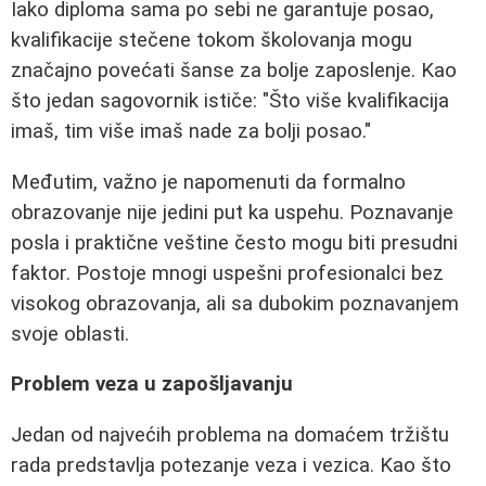
Iako diploma sama po sebi ne garantuje posao,
kvalifikacije stečene tokom školovanja mogu
značajno povećati šanse za bolje zaposlenje. Kao
što jedan sagovornik ističe: "Što više kvalifikacija
imaš, tim više imaš nade za bolji posao."
Međutim, važno je napomenuti da formalno
obrazovanje nije jedini put ka uspehu. Poznavanje
posla i praktične veštine često mogu biti presudni
faktor. Postoje mnogi uspešni profesionalci bez
visokog obrazovanja, ali sa dubokim poznavanjem
svoje oblasti.
Problem veza u zapošljavanju
Jedan od najvećih problema na domaćem tržištu
rada predstavlja potezanje veza i vezica. Kao što