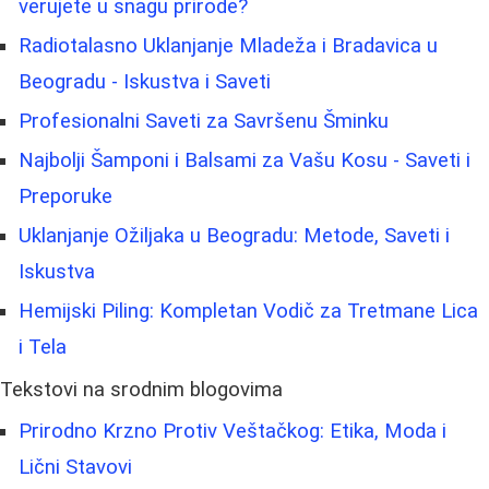
verujete u snagu prirode?
Radiotalasno Uklanjanje Mladeža i Bradavica u
Beogradu - Iskustva i Saveti
Profesionalni Saveti za Savršenu Šminku
Najbolji Šamponi i Balsami za Vašu Kosu - Saveti i
Preporuke
Uklanjanje Ožiljaka u Beogradu: Metode, Saveti i
Iskustva
Hemijski Piling: Kompletan Vodič za Tretmane Lica
i Tela
Tekstovi na srodnim blogovima
Prirodno Krzno Protiv Veštačkog: Etika, Moda i
Lični Stavovi