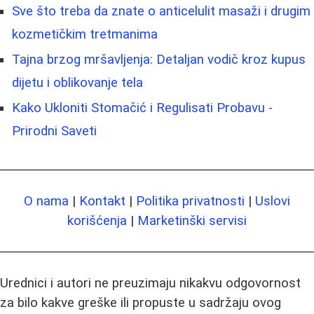
Sve što treba da znate o anticelulit masaži i drugim
kozmetičkim tretmanima
Tajna brzog mršavljenja: Detaljan vodič kroz kupus
dijetu i oblikovanje tela
Kako Ukloniti Stomačić i Regulisati Probavu -
Prirodni Saveti
O nama
|
Kontakt
|
Politika privatnosti
|
Uslovi
korišćenja
|
Marketinški servisi
Urednici i autori ne preuzimaju nikakvu odgovornost
za bilo kakve greške ili propuste u sadržaju ovog