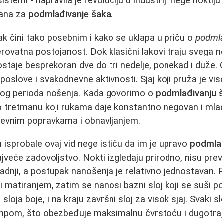
sistemi - napravila je revoluciju u industriji nege noktiju
mana za
podmlađivanje šaka
.
 lak čini tako posebnim i kako se uklapa u priču o
podmla
rovatna postojanost. Dok klasični lakovi traju svega n
k ostaje besprekoran dve do tri nedelje, ponekad i duže.
oslove i svakodnevne aktivnosti. Sjaj koji pruža je viso
og perioda nošenja. Kada govorimo o
podmlađivanju 
 tretmanu koji rukama daje konstantno negovan i mlada
evnim popravkama i obnavljanjem.
isprobale ovaj vid nege ističu da im je upravo
podmla
eće zadovoljstvo. Nokti izgledaju prirodno, nisu prev
radnji, a postupak nanošenja je relativno jednostavan.
i matiranjem, zatim se nanosi bazni sloj koji se suši p
oja boje, i na kraju završni sloj za visok sjaj. Svaki 
ampom, što obezbeđuje maksimalnu čvrstoću i dugotra