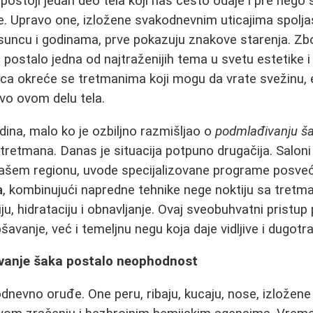
 postoji jedan deo tela koji nas često odaje i pre nego
e. Upravo one, izložene svakodnevnim uticajima spolja
 suncu i godinama, prve pokazuju znakove starenja. Zb
a
postalo jedna od najtraženijih tema u svetu estetike i
ca okreće se tretmanima koji mogu da vrate svežinu, e
avo ovom delu tela.
dina, malo ko je ozbiljno razmišljao o
podmlađivanju š
 tretmana. Danas je situacija potpuno drugačija. Saloni
u našem regionu, uvode specijalizovane programe posv
a
, kombinujući napredne tehnike nege noktiju sa tretm
ju, hidrataciju i obnavljanje. Ovaj sveobuhvatni prist
vanje, već i temeljnu negu koja daje vidljive i dugotra
vanje šaka postalo neophodnost
nevno oruđe. One peru, ribaju, kucaju, nose, izložen