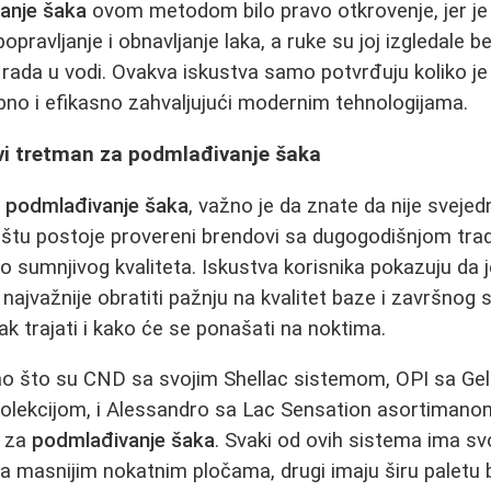
anje šaka
ovom metodom bilo pravo otkrovenje, jer j
opravljanje i obnavljanje laka, a ruke su joj izgledale 
rada u vodi. Ovakva iskustva samo potvrđuju koliko j
no i efikasno zahvaljujući modernim tehnologijama.
vi tretman za podmlađivanje šaka
a
podmlađivanje šaka
, važno je da znate da nije svejedn
ištu postoje provereni brendovi sa dugogodišnjom tradic
o sumnjivog kvaliteta. Iskustva korisnika pokazuju da 
najvažnije obratiti pažnju na kvalitet baze i završnog s
ak trajati i kako će se ponašati na noktima.
ao što su CND sa svojim Shellac sistemom, OPI sa Gel 
kolekcijom, i Alessandro sa Lac Sensation asortimanom
e za
podmlađivanje šaka
. Svaki od ovih sistema ima svo
na masnijim nokatnim pločama, drugi imaju širu paletu b