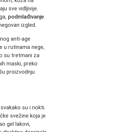
enom, koža na
u sve vidljivije.
oga,
podmlađivanje
negovan izgled.
nog anti-age
e u rutinama nege,
o su tretmani za
nih maski, preko
išu proizvodnju
svakako su i nokti.
ačke svežine koja je
ao gel lakovi,