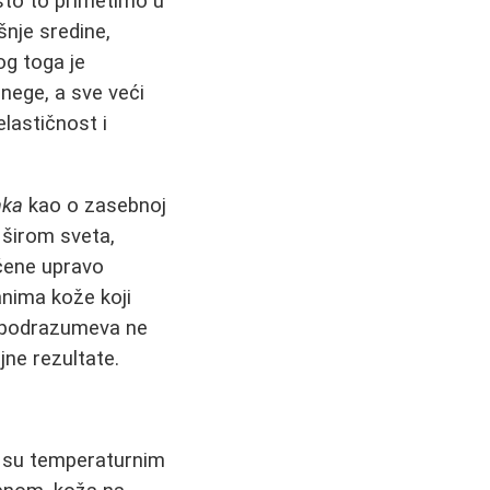
 što to primetimo u
šnje sredine,
og toga je
 nege, a sve veći
lastičnost i
aka
kao o zasebnoj
 širom sveta,
ećene upravo
anima kože koji
up podrazumeva ne
jne rezultate.
e su temperaturnim