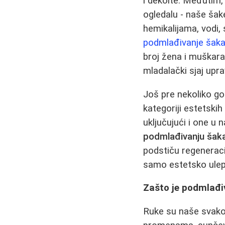
i dekolte. Međutim,
ogledalu - naše šak
hemikalijama, vodi,
podmlađivanje šak
broj žena i muškara
mladalački sjaj upr
Još pre nekoliko go
kategoriji estetskih
uključujući i one 
podmlađivanju šak
podstiču regeneraci
samo estetsko ulepša
Zašto je podmlađi
Ruke su naše svakod