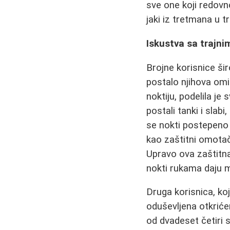
sve one koji redovn
jaki iz tretmana u t
Iskustva sa trajn
Brojne korisnice ši
postalo njihova omil
noktiju, podelila je
postali tanki i slab
se nokti postepeno o
kao zaštitni omotač
Upravo ova zaštitna
nokti rukama daju m
Druga korisnica, koj
oduševljena otkrićem
od dvadeset četiri s