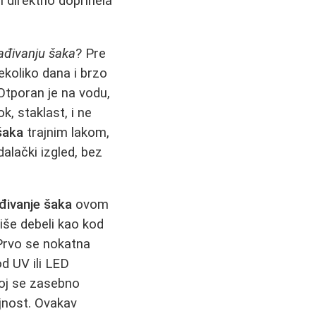
 i direktno doprinela
đivanju šaka
? Pre
ekoliko dana i brzo
 Otporan je na vodu,
k, staklast, i ne
šaka
trajnim lakom,
lački izgled, bez
đivanje šaka
ovom
iše debeli kao kod
 Prvo se nokatna
od UV ili LED
sloj se zasebno
jnost. Ovakav