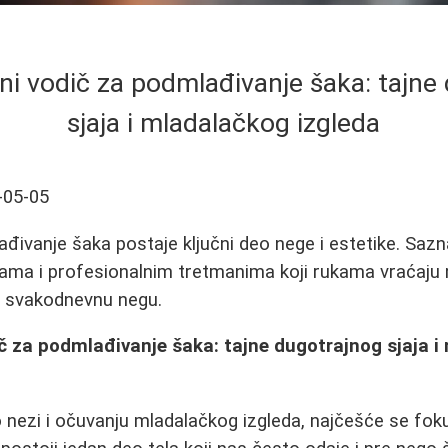
i vodič za podmlađivanje šaka: tajne
sjaja i mladalačkog izgleda
-05-05
ađivanje šaka postaje ključni deo nege i estetike. Sazn
kama i profesionalnim tretmanima koji rukama vraćaju m
a svakodnevnu negu.
č za podmlađivanje šaka: tajne dugotrajnog sjaja i
nezi i očuvanju mladalačkog izgleda, najčešće se foku