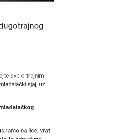
 dugotrajnog
ajte sve o trajnim
ladalački sjaj, uz
 mladalačkog
siramo na lice, vrat