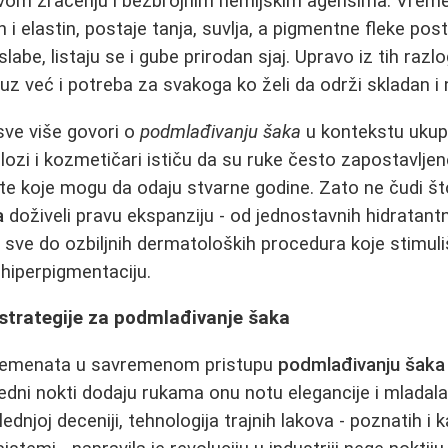
om zračenju i bezbrojnim hemijskim agensima. Vrem
i elastin, postaje tanja, suvlja, a pigmentne fleke postaj
labe, listaju se i gube prirodan sjaj. Upravo iz tih razl
uz već i potreba za svakoga ko želi da održi skladan i 
 sve više govori o
podmlađivanju šaka
u kontekstu ukup
zi i kozmetičari ističu da su ruke često zapostavljen
te koje mogu da odaju stvarne godine. Zato ne čudi št
a
doživeli pravu ekspanziju - od jednostavnih hidratant
pa sve do ozbiljnih dermatoloških procedura koje stimul
 hiperpigmentaciju.
 strategije za podmlađivanje šaka
elemenata u savremenom pristupu
podmlađivanju šaka
uredni nokti dodaju rukama onu notu elegancije i mladal
ednjoj deceniji, tehnologija trajnih lakova - poznatih i k