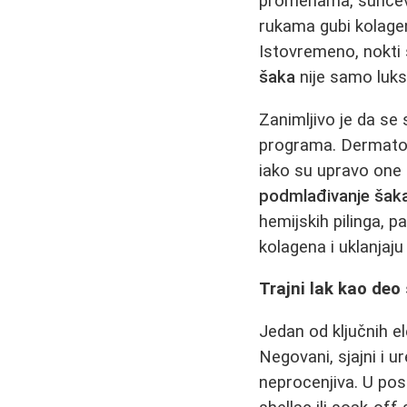
promenama, sunčev
rukama gubi kolagen 
Istovremeno, nokti s
šaka
nije samo luks
Zanimljivo je da se
programa. Dermatolo
iako su upravo one 
podmlađivanje šak
hemijskih pilinga, 
kolagena i uklanjaju
Trajni lak kao deo
Jedan od ključnih 
Negovani, sjajni i 
neprocenjiva. U posl