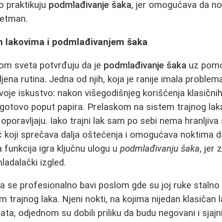
o praktikuju
podmlađivanje šaka
, jer omogućava da nok
retman.
im lakovima i podmlađivanjem šaka
rom sveta potvrđuju da je
podmlađivanje šaka
uz pomoć
jena rutina. Jedna od njih, koja je ranije imala problem
 svoje iskustvo: nakon višegodišnjeg korišćenja klasičnih
i, gotovo poput papira. Prelaskom na sistem trajnog laka,
poravljaju. Iako trajni lak sam po sebi nema hranljiva 
 koji sprečava dalja oštećenja i omogućava noktima da
 funkcija igra ključnu ulogu u
podmlađivanju šaka
, jer
ladalački izgled.
a se profesionalno bavi poslom gde su joj ruke stalno u
 trajnog laka. Njeni nokti, na kojima nijedan klasičan l
ata, odjednom su dobili priliku da budu negovani i sjajni