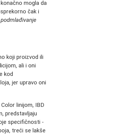
e konačno mogla da
besprekorno čak i
e
podmlađivanje
o koji proizvod ili
ijom, ali i oni
je kod
loja, jer upravo oni
Color linijom, IBD
, predstavljaju
je specifičnosti -
oja, treći se lakše