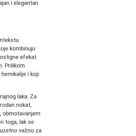
jajan i elegantan
ontekstu
 koje kombinuju
postigne efekat
. Prilikom
hemikalije i koji
rajnog laka. Za
rirodan nokat,
on, obmotavanjem
n toga, lak se
izuzetno važno za