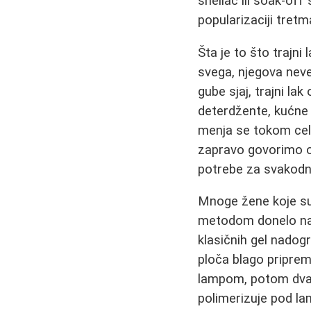
shellac ili soak-off 
popularizaciji tret
Šta je to što trajni
svega, njegova neve
gube sjaj, trajni la
deterdžente, kućne p
menja se tokom cel
zapravo govorimo o
potrebe za svakodn
Mnoge žene koje su 
metodom donelo najv
klasičnih gel nadog
ploča blago priprem
lampom, potom dva sl
polimerizuje pod l