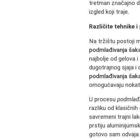
tretman značajno d
izgled koji traje.
Različite tehnike 
Na tržištu postoji 
podmlađivanja šak
najbolje od gelova 
dugotrajnog sjaja i
podmlađivanja šak
omogućavaju nokatn
U procesu
podmlađi
razliku od klasičnih
savremeni trajni la
prstiju aluminijums
gotovo sam odvaja o