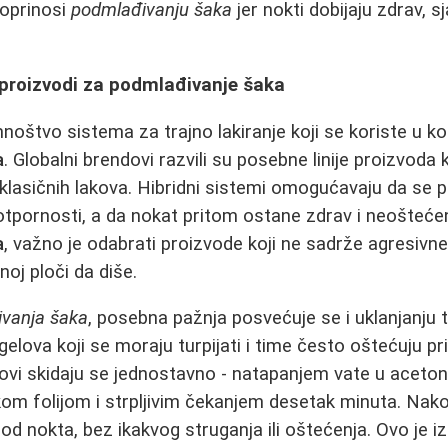
oprinosi
podmlađivanju šaka
jer nokti dobijaju zdrav, s
i proizvodi za podmlađivanje šaka
mnoštvo sistema za trajno lakiranje koji se koriste u k
a
. Globalni brendovi razvili su posebne linije proizvoda
i klasičnih lakova. Hibridni sistemi omogućavaju da se 
 otpornosti, a da nokat pritom ostane zdrav i neoštećen
a
, važno je odabrati proizvode koji ne sadrže agresivne 
oj ploči da diše.
vanja šaka
, posebna pažnja posvećuje se i uklanjanju t
 gelova koji se moraju turpijati i time često oštećuju p
kovi skidaju se jednostavno - natapanjem vate u acet
kom folijom i strpljivim čekanjem desetak minuta. Nako
d nokta, bez ikakvog struganja ili oštećenja. Ovo je 