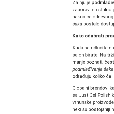
Za nju je
podmlađiv
zaboravi na stalno p
nakon celodnevnog 
šaka
postalo dostup
Kako odabrati pra
Kada se odlučite n
salon birate. Na trž
manje poznati, čest
podmlađivanja šaka
određuju koliko će l
Globalni brendovi k
sa Just Gel Polish 
vrhunske proizvod
neki su postojaniji 