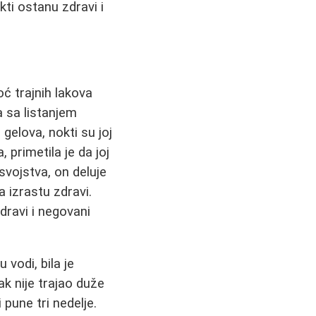
ti ostanu zdravi i
 trajnih lakova
a sa listanjem
 gelova, nokti su joj
 primetila je da joj
svojstva, on deluje
 izrastu zdravi.
 zdravi i negovani
 vodi, bila je
ak nije trajao duže
 pune tri nedelje.