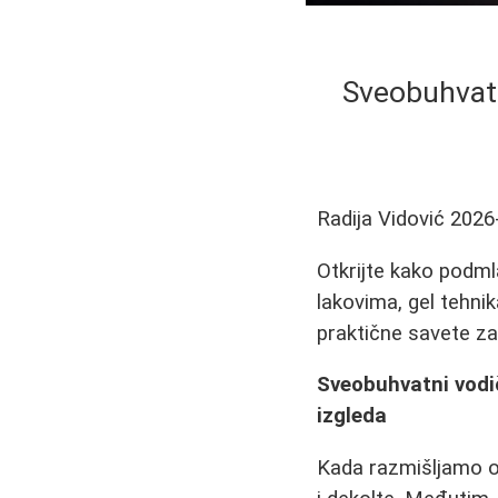
Sveobuhvatn
Radija Vidović
2026
Otkrijte kako podml
lakovima, gel tehni
praktične savete z
Sveobuhvatni vodi
izgleda
Kada razmišljamo o 