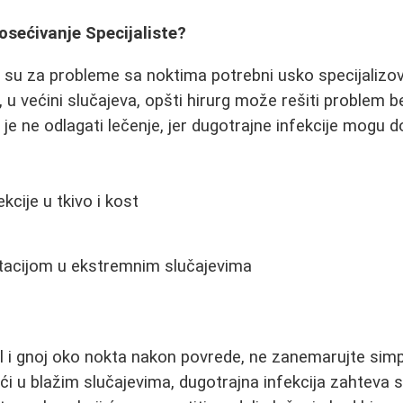
Posećivanje Specijaliste?
a su za probleme sa noktima potrebni usko specijalizov
u većini slučajeva, opšti hirurg može rešiti problem 
je ne odlagati lečenje, jer dugotrajne infekcije mogu do
ekcije u tkivo i kost
e
acijom u ekstremnim slučajevima
ol i gnoj oko nokta nakon povrede, ne zanemarujte sim
 u blažim slučajevima, dugotrajna infekcija zahteva st