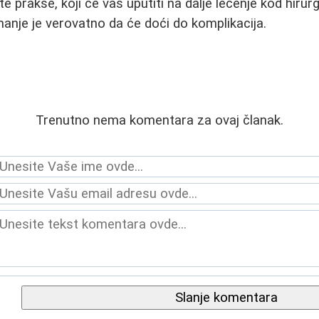
e prakse, koji će vas uputiti na dalje lečenje kod hirur
manje je verovatno da će doći do komplikacija.
Trenutno nema komentara za ovaj članak.
Slanje komentara