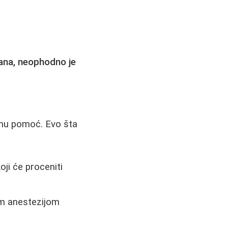
dana, neophodno je
učnu pomoć. Evo šta
oji će proceniti
om anestezijom