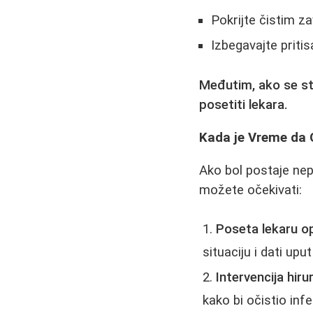
Pokrijte čistim za
Izbegavajte prit
Međutim, ako se st
posetiti lekara.
Kada je Vreme da 
Ako bol postaje nepo
možete očekivati:
Poseta lekaru o
situaciju i dati upu
Intervencija hiru
kako bi očistio inf