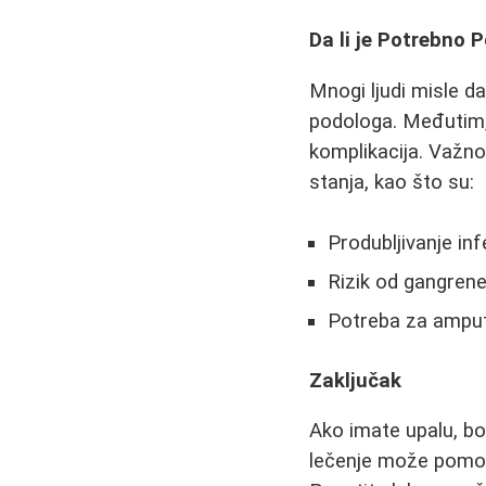
Da li je Potrebno 
Mnogi ljudi misle d
podologa. Međutim, 
komplikacija. Važno 
stanja, kao što su:
Produbljivanje inf
Rizik od gangren
Potreba za amput
Zaključak
Ako imate upalu, b
lečenje može pomoći