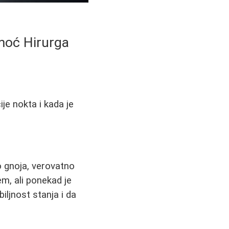
moć Hirurga
je nokta i kada je
vo gnoja, verovatno
em, ali ponekad je
ljnost stanja i da