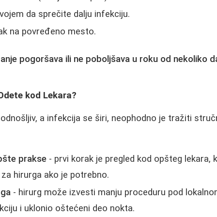
vojem da sprečite dalju infekciju.
isak na povređeno mesto.
anje pogoršava ili ne poboljšava u roku od nekoliko 
Odete kod Lekara?
dnošljiv, a infekcija se širi, neophodno je tražiti str
pšte prakse
- prvi korak je pregled kod opšteg lekara, k
t za hirurga ako je potrebno.
rga
- hirurg može izvesti manju proceduru pod lokaln
ekciju i uklonio oštećeni deo nokta.