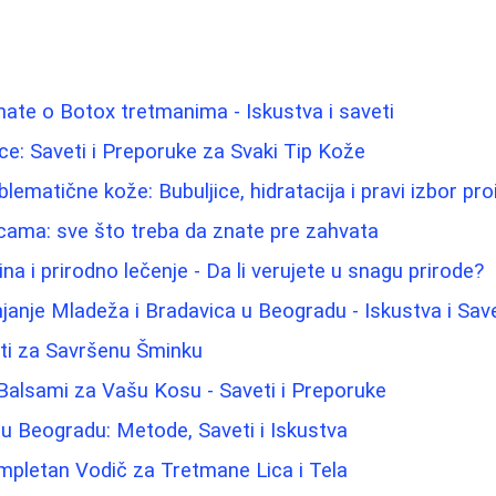
nate o Botox tretmanima - Iskustva i saveti
Lice: Saveti i Preporuke za Svaki Tip Kože
lematične kože: Bubuljice, hidratacija i pravi izbor pr
icama: sve što treba da znate pre zahvata
na i prirodno lečenje - Da li verujete u snagu prirode?
janje Mladeža i Bradavica u Beogradu - Iskustva i Save
eti za Savršenu Šminku
 Balsami za Vašu Kosu - Saveti i Preporuke
a u Beogradu: Metode, Saveti i Iskustva
ompletan Vodič za Tretmane Lica i Tela