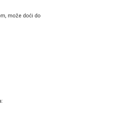
mom, može doći do
a: