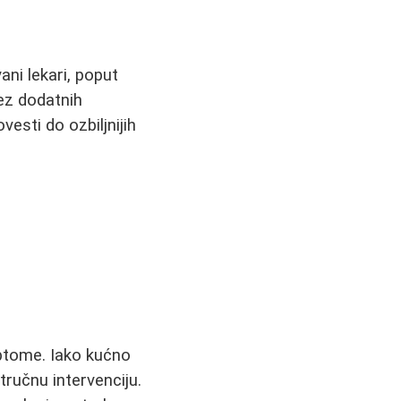
ani lekari, poput
bez dodatnih
vesti do ozbiljnijih
ptome. Iako kućno
ručnu intervenciju.