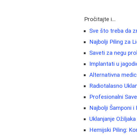
Pročitajte i...
Sve što treba da z
Najbolji Piling za 
Saveti za negu prob
Implantati u jagod
Alternativna medici
Radiotalasno Uklan
Profesionalni Sav
Najbolji Šamponi i
Uklanjanje Ožiljak
Hemijski Piling: K