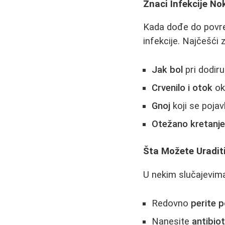
Znaci Infekcije N
Kada dođe do povre
infekcije. Najčešći z
Jak bol
pri dodiru 
Crvenilo i otok
ok
Gnoj
koji se pojavl
Otežano kretanj
Šta Možete Uradit
U nekim slučajevima
Redovno
perite 
Nanesite
antibio