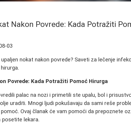
kat Nakon Povrede: Kada Potražiti Po
08-03
 upaljen nokat nakon povrede? Saveti za lečenje infekci
hirurga.
on Povrede: Kada Potražiti Pomoć Hirurga
edili palac na nozi i primetili ste upalu, bol i prisust
bolje uraditi. Mnogi ljudi pokušavaju da sami reše probl
pomoć. Ovaj članak će vam pomoći da prepoznete ozbi
 posetite lekara.