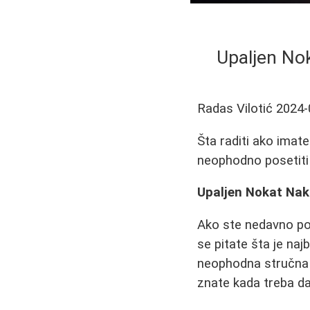
Upaljen No
Radas Vilotić
2024-
Šta raditi ako imate
neophodno posetiti 
Upaljen Nokat Nak
Ako ste nedavno povr
se pitate šta je naj
neophodna stručna 
znate kada treba da