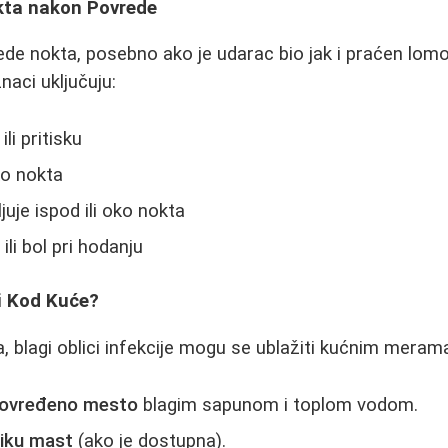
okta nakon Povrede
de nokta, posebno ako je udarac bio jak i praćen lo
naci uključuju:
ili pritisku
o nokta
juje ispod ili oko nokta
e
ili bol pri hodanju
i Kod Kuće?
, blagi oblici infekcije mogu se ublažiti kućnim meram
povređeno mesto
blagim sapunom i toplom vodom.
tiku mast
(ako je dostupna).