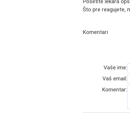
Posetite lekara opšt
Što pre reagujete, 
Komentari
Vaše ime:
Vaš email:
Komentar: