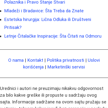
Polaznika i Pravo Stanje Stvari
Mladeži i Bradavice: Šta Treba da Znate
Estetska hirurgija: Lična Odluka ili Društveni
Pritisak?
Letnje Čitalačke Inspiracije: Šta Čitati na Odmoru
O nama
|
Kontakt
|
Politika privatnosti
|
Uslovi
korišćenja
|
Marketinški servisi
Urednici i autori ne preuzimaju nikakvu odgovornost
za bilo kakve greške ili propuste u sadržaju ovog
sajta. Informacije sadržane na ovom sajtu pružaju se