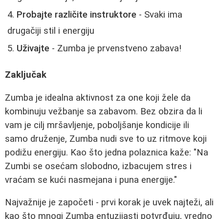
Probajte različite instruktore
- Svaki ima
drugačiji stil i energiju
Uživajte
- Zumba je prvenstveno zabava!
Zaključak
Zumba je idealna aktivnost za one koji žele da
kombinuju vežbanje sa zabavom. Bez obzira da li
vam je cilj mršavljenje, poboljšanje kondicije ili
samo druženje, Zumba nudi sve to uz ritmove koji
podižu energiju. Kao što jedna polaznica kaže: "Na
Zumbi se osećam slobodno, izbacujem stres i
vraćam se kući nasmejana i puna energije."
Najvažnije je započeti - prvi korak je uvek najteži, ali
kao što mnogi Zumba entuzijasti potvrđuju, vredno