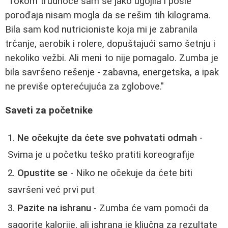
"Tokom trudnoće sam se jako ugojila i posle
porođaja nisam mogla da se rešim tih kilograma.
Bila sam kod nutricioniste koja mi je zabranila
trčanje, aerobik i rolere, dopuštajući samo šetnju i
nekoliko vežbi. Ali meni to nije pomagalo. Zumba je
bila savršeno rešenje - zabavna, energetska, a ipak
ne previše opterećujuća za zglobove."
Saveti za početnike
Ne očekujte da ćete sve pohvatati odmah
-
Svima je u početku teško pratiti koreografije
Opustite se
- Niko ne očekuje da ćete biti
savršeni već prvi put
Pazite na ishranu
- Zumba će vam pomoći da
sagorite kalorije, ali ishrana je ključna za rezultate