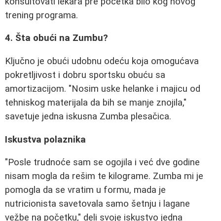
konsultovati lekara pre početka bilo kog novog
trening programa.
4. Šta obući na Zumbu?
Ključno je obući udobnu odeću koja omogućava
pokretljivost i dobru sportsku obuću sa
amortizacijom. "Nosim uske helanke i majicu od
tehniskog materijala da bih se manje znojila,"
savetuje jedna iskusna Zumba plesačica.
Iskustva polaznika
"Posle trudnoće sam se ogojila i već dve godine
nisam mogla da rešim te kilograme. Zumba mi je
pomogla da se vratim u formu, mada je
nutricionista savetovala samo šetnju i lagane
vežbe na početku," deli svoje iskustvo jedna