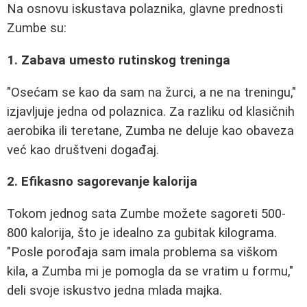
Na osnovu iskustava polaznika, glavne prednosti
Zumbe su:
1. Zabava umesto rutinskog treninga
"Osećam se kao da sam na žurci, a ne na treningu,"
izjavljuje jedna od polaznica. Za razliku od klasičnih
aerobika ili teretane, Zumba ne deluje kao obaveza
već kao društveni događaj.
2. Efikasno sagorevanje kalorija
Tokom jednog sata Zumbe možete sagoreti 500-
800 kalorija, što je idealno za gubitak kilograma.
"Posle porođaja sam imala problema sa viškom
kila, a Zumba mi je pomogla da se vratim u formu,"
deli svoje iskustvo jedna mlada majka.