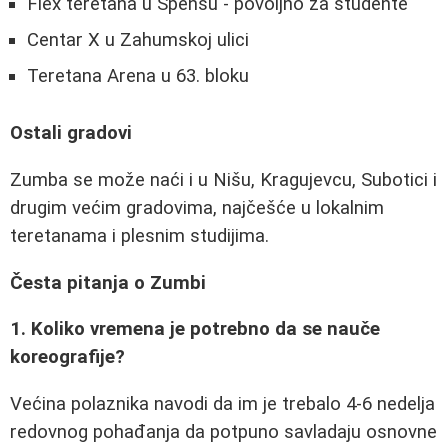
Flex teretana u Spensu - povoljno za studente
Centar X u Zahumskoj ulici
Teretana Arena u 63. bloku
Ostali gradovi
Zumba se može naći i u Nišu, Kragujevcu, Subotici i
drugim većim gradovima, najčešće u lokalnim
teretanama i plesnim studijima.
Česta pitanja o Zumbi
1. Koliko vremena je potrebno da se nauče
koreografije?
Većina polaznika navodi da im je trebalo 4-6 nedelja
redovnog pohađanja da potpuno savladaju osnovne