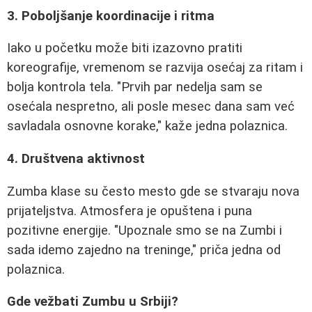
3. Poboljšanje koordinacije i ritma
Iako u početku može biti izazovno pratiti
koreografije, vremenom se razvija osećaj za ritam i
bolja kontrola tela. "Prvih par nedelja sam se
osećala nespretno, ali posle mesec dana sam već
savladala osnovne korake," kaže jedna polaznica.
4. Društvena aktivnost
Zumba klase su često mesto gde se stvaraju nova
prijateljstva. Atmosfera je opuštena i puna
pozitivne energije. "Upoznale smo se na Zumbi i
sada idemo zajedno na treninge," priča jedna od
polaznica.
Gde vežbati Zumbu u Srbiji?