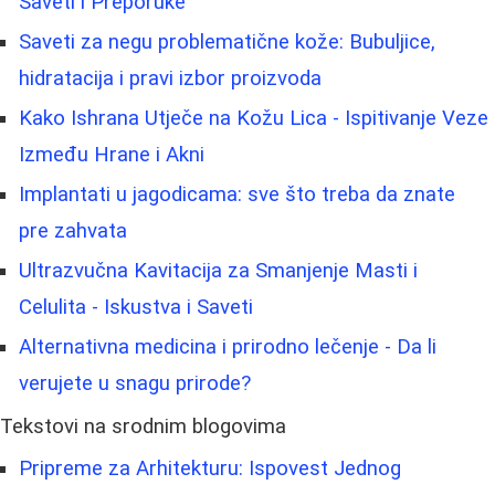
Saveti i Preporuke
Saveti za negu problematične kože: Bubuljice,
hidratacija i pravi izbor proizvoda
Kako Ishrana Utječe na Kožu Lica - Ispitivanje Veze
Između Hrane i Akni
Implantati u jagodicama: sve što treba da znate
pre zahvata
Ultrazvučna Kavitacija za Smanjenje Masti i
Celulita - Iskustva i Saveti
Alternativna medicina i prirodno lečenje - Da li
verujete u snagu prirode?
Tekstovi na srodnim blogovima
Pripreme za Arhitekturu: Ispovest Jednog