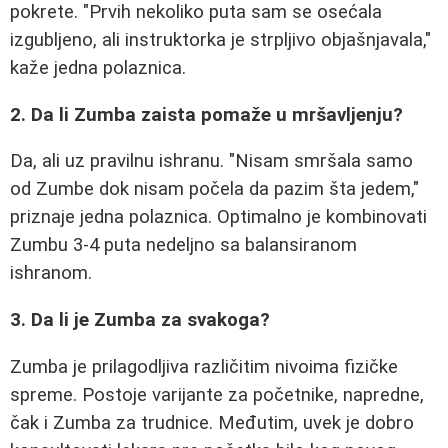
pokrete. "Prvih nekoliko puta sam se osećala
izgubljeno, ali instruktorka je strpljivo objašnjavala,"
kaže jedna polaznica.
2. Da li Zumba zaista pomaže u mršavljenju?
Da, ali uz pravilnu ishranu. "Nisam smršala samo
od Zumbe dok nisam počela da pazim šta jedem,"
priznaje jedna polaznica. Optimalno je kombinovati
Zumbu 3-4 puta nedeljno sa balansiranom
ishranom.
3. Da li je Zumba za svakoga?
Zumba je prilagodljiva različitim nivoima fizičke
spreme. Postoje varijante za početnike, napredne,
čak i Zumba za trudnice. Međutim, uvek je dobro