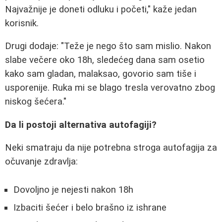
Najvažnije je doneti odluku i početi," kaže jedan
korisnik.
Drugi dodaje: "Teže je nego što sam mislio. Nakon
slabe večere oko 18h, sledećeg dana sam osetio
kako sam gladan, malaksao, govorio sam tiše i
usporenije. Ruka mi se blago tresla verovatno zbog
niskog šećera."
Da li postoji alternativa autofagiji?
Neki smatraju da nije potrebna stroga autofagija za
očuvanje zdravlja:
Dovoljno je nejesti nakon 18h
Izbaciti šećer i belo brašno iz ishrane