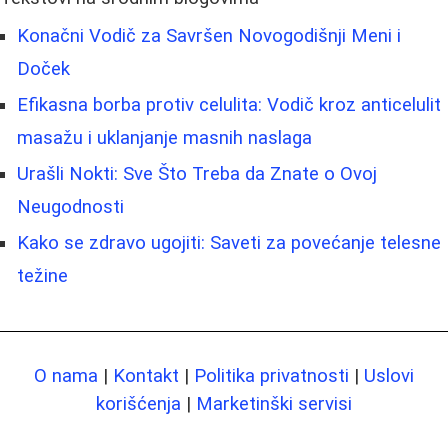
Konačni Vodič za Savršen Novogodišnji Meni i
Doček
Efikasna borba protiv celulita: Vodič kroz anticelulit
masažu i uklanjanje masnih naslaga
Urašli Nokti: Sve Što Treba da Znate o Ovoj
Neugodnosti
Kako se zdravo ugojiti: Saveti za povećanje telesne
težine
O nama
|
Kontakt
|
Politika privatnosti
|
Uslovi
korišćenja
|
Marketinški servisi