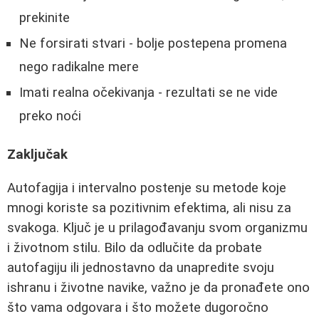
prekinite
Ne forsirati stvari - bolje postepena promena
nego radikalne mere
Imati realna očekivanja - rezultati se ne vide
preko noći
Zaključak
Autofagija i intervalno postenje su metode koje
mnogi koriste sa pozitivnim efektima, ali nisu za
svakoga. Ključ je u prilagođavanju svom organizmu
i životnom stilu. Bilo da odlučite da probate
autofagiju ili jednostavno da unapredite svoju
ishranu i životne navike, važno je da pronađete ono
što vama odgovara i što možete dugoročno