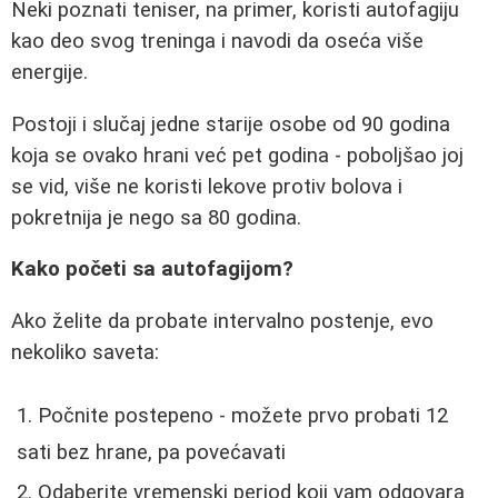
Neki poznati teniser, na primer, koristi autofagiju
kao deo svog treninga i navodi da oseća više
energije.
Postoji i slučaj jedne starije osobe od 90 godina
koja se ovako hrani već pet godina - poboljšao joj
se vid, više ne koristi lekove protiv bolova i
pokretnija je nego sa 80 godina.
Kako početi sa autofagijom?
Ako želite da probate intervalno postenje, evo
nekoliko saveta:
Počnite postepeno - možete prvo probati 12
sati bez hrane, pa povećavati
Odaberite vremenski period koji vam odgovara