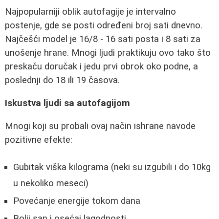
Najpopularniji oblik autofagije je intervalno
postenje, gde se posti određeni broj sati dnevno.
Najčešći model je 16/8 - 16 sati posta i 8 sati za
unošenje hrane. Mnogi ljudi praktikuju ovo tako što
preskaču doručak i jedu prvi obrok oko podne, a
poslednji do 18 ili 19 časova.
Iskustva ljudi sa autofagijom
Mnogi koji su probali ovaj način ishrane navode
pozitivne efekte:
Gubitak viška kilograma (neki su izgubili i do 10kg
u nekoliko meseci)
Povećanje energije tokom dana
Bolji san i osećaj lagodnosti