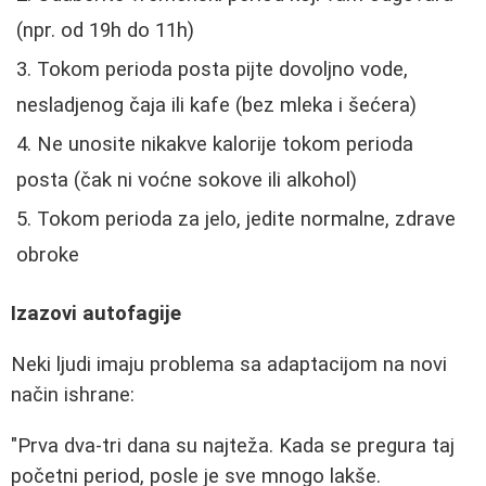
(npr. od 19h do 11h)
Tokom perioda posta pijte dovoljno vode,
nesladjenog čaja ili kafe (bez mleka i šećera)
Ne unosite nikakve kalorije tokom perioda
posta (čak ni voćne sokove ili alkohol)
Tokom perioda za jelo, jedite normalne, zdrave
obroke
Izazovi autofagije
Neki ljudi imaju problema sa adaptacijom na novi
način ishrane:
"Prva dva-tri dana su najteža. Kada se pregura taj
početni period, posle je sve mnogo lakše.