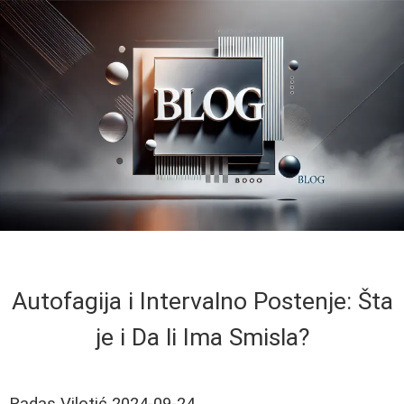
Autofagija i Intervalno Postenje: Šta
je i Da li Ima Smisla?
Radas Vilotić
2024-09-24