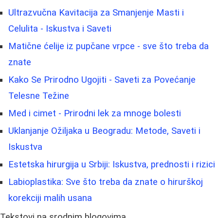
Ultrazvučna Kavitacija za Smanjenje Masti i
Celulita - Iskustva i Saveti
Matične ćelije iz pupčane vrpce - sve što treba da
znate
Kako Se Prirodno Ugojiti - Saveti za Povećanje
Telesne Težine
Med i cimet - Prirodni lek za mnoge bolesti
Uklanjanje Ožiljaka u Beogradu: Metode, Saveti i
Iskustva
Estetska hirurgija u Srbiji: Iskustva, prednosti i rizici
Labioplastika: Sve što treba da znate o hirurškoj
korekciji malih usana
Tekstovi na srodnim blogovima