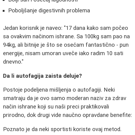
Poboljšanje digestivnih problema
Jedan korisnik je naveo: "17 dana kako sam počeo
sa ovakvim načinom ishrane. Sa 100kg sam pao na
94kg, ali bitnije je što se osećam fantastično - pun
energije, nisam umoran uveče iako radim 10 sati
dnevno."
Da li autofagija zaista deluje?
Postoje podeljena mišljenja o autofagiji. Neki
smatraju da je ovo samo moderan naziv za zdrav
način ishrane koji su naši preci praktikovali
prirodno, dok drugi vide naučno opravdane benefite:
Poznato je da neki sportisti koriste ovaj metod.