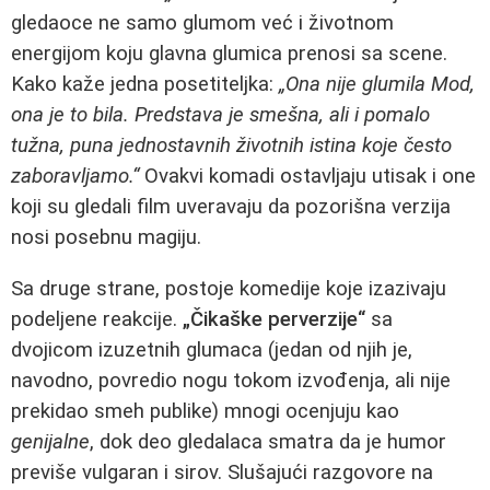
gledaoce ne samo glumom već i životnom
energijom koju glavna glumica prenosi sa scene.
Kako kaže jedna posetiteljka:
„Ona nije glumila Mod,
ona je to bila. Predstava je smešna, ali i pomalo
tužna, puna jednostavnih životnih istina koje često
zaboravljamo.“
Ovakvi komadi ostavljaju utisak i one
koji su gledali film uveravaju da pozorišna verzija
nosi posebnu magiju.
Sa druge strane, postoje komedije koje izazivaju
podeljene reakcije.
„Čikaške perverzije“
sa
dvojicom izuzetnih glumaca (jedan od njih je,
navodno, povredio nogu tokom izvođenja, ali nije
prekidao smeh publike) mnogi ocenjuju kao
genijalne
, dok deo gledalaca smatra da je humor
previše vulgaran i sirov. Slušajući razgovore na