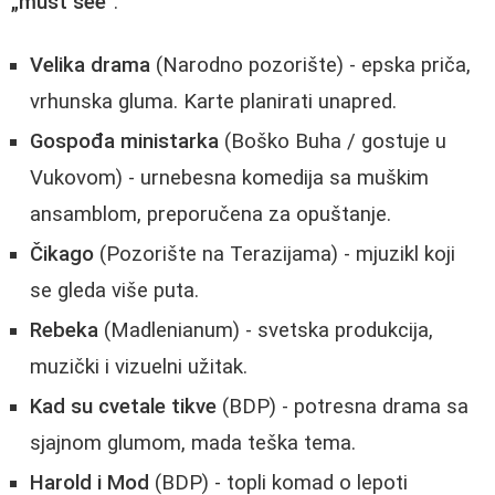
„must see“
:
Velika drama
(Narodno pozorište) - epska priča,
vrhunska gluma. Karte planirati unapred.
Gospođa ministarka
(Boško Buha / gostuje u
Vukovom) - urnebesna komedija sa muškim
ansamblom, preporučena za opuštanje.
Čikago
(Pozorište na Terazijama) - mjuzikl koji
se gleda više puta.
Rebeka
(Madlenianum) - svetska produkcija,
muzički i vizuelni užitak.
Kad su cvetale tikve
(BDP) - potresna drama sa
sjajnom glumom, mada teška tema.
Harold i Mod
(BDP) - topli komad o lepoti