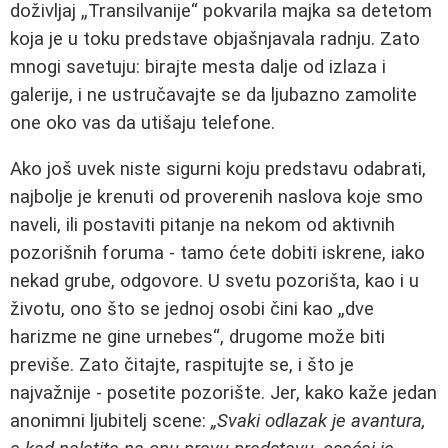
doživljaj „Transilvanije“ pokvarila majka sa detetom
koja je u toku predstave objašnjavala radnju. Zato
mnogi savetuju: birajte mesta dalje od izlaza i
galerije, i ne ustručavajte se da ljubazno zamolite
one oko vas da utišaju telefone.
Ako još uvek niste sigurni koju predstavu odabrati,
najbolje je krenuti od proverenih naslova koje smo
naveli, ili postaviti pitanje na nekom od aktivnih
pozorišnih foruma - tamo ćete dobiti iskrene, iako
nekad grube, odgovore. U svetu pozorišta, kao i u
životu, ono što se jednoj osobi čini kao „dve
harizme ne gine urnebes“, drugome može biti
previše. Zato čitajte, raspitujte se, i što je
najvažnije - posetite pozorište. Jer, kako kaže jedan
anonimni ljubitelj scene:
„Svaki odlazak je avantura,