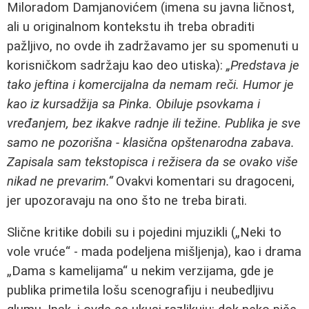
Miloradom Damjanovićem (imena su javna ličnost,
ali u originalnom kontekstu ih treba obraditi
pažljivo, no ovde ih zadržavamo jer su spomenuti u
korisničkom sadržaju kao deo utiska):
„Predstava je
tako jeftina i komercijalna da nemam reči. Humor je
kao iz kursadžija sa Pinka. Obiluje psovkama i
vređanjem, bez ikakve radnje ili težine. Publika je sve
samo ne pozorišna - klasična opštenarodna zabava.
Zapisala sam tekstopisca i režisera da se ovako više
nikad ne prevarim.“
Ovakvi komentari su dragoceni,
jer upozoravaju na ono što ne treba birati.
Slične kritike dobili su i pojedini mjuzikli („Neki to
vole vruće“ - mada podeljena mišljenja), kao i drama
„Dama s kamelijama“ u nekim verzijama, gde je
publika primetila lošu scenografiju i neubedljivu