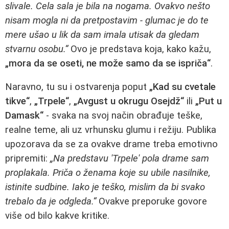
slivale. Cela sala je bila na nogama. Ovakvo nešto
nisam mogla ni da pretpostavim - glumac je do te
mere ušao u lik da sam imala utisak da gledam
stvarnu osobu.“
Ovo je predstava koja, kako kažu,
„mora da se oseti, ne može samo da se ispriča“
.
Naravno, tu su i ostvarenja poput
„Kad su cvetale
tikve“
,
„Trpele“
,
„Avgust u okrugu Osejdž“
ili
„Put u
Damask“
- svaka na svoj način obrađuje teške,
realne teme, ali uz vrhunsku glumu i režiju. Publika
upozorava da se za ovakve drame treba emotivno
pripremiti:
„Na predstavu 'Trpele' pola drame sam
proplakala. Priča o ženama koje su ubile nasilnike,
istinite sudbine. Iako je teško, mislim da bi svako
trebalo da je odgleda.“
Ovakve preporuke govore
više od bilo kakve kritike.