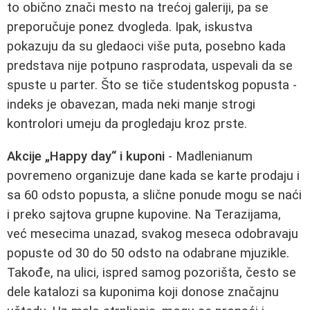
to obično znači mesto na trećoj galeriji, pa se
preporučuje ponez dvogleda. Ipak, iskustva
pokazuju da su gledaoci više puta, posebno kada
predstava nije potpuno rasprodata, uspevali da se
spuste u parter. Što se tiče studentskog popusta -
indeks je obavezan, mada neki manje strogi
kontrolori umeju da progledaju kroz prste.
Akcije „Happy day“ i kuponi
- Madlenianum
povremeno organizuje dane kada se karte prodaju i
sa 60 odsto popusta, a slične ponude mogu se naći
i preko sajtova grupne kupovine. Na Terazijama,
već mesecima unazad, svakog meseca odobravaju
popuste od 30 do 50 odsto na odabrane mjuzikle.
Takođe, na ulici, ispred samog pozorišta, često se
dele katalozi sa kuponima koji donose značajnu