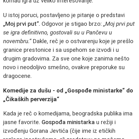
komad igra uz veliko interesovanje.
U istoj poruci, postavljeno je pitanje o predstavi
„Moj prvi put“
. Odgovor je stigao brzo:
„Moj prvi put
se igra definitivno, gostovali su u Pančevu u
novembru.“
Dakle, reč je o ostvarenju koje je prešlo
granice prestonice i sa uspehom se izvodi i u
drugim gradovima. Za sve one koje zanima nešto
novo i neodoljivo smešno, ovakve preporuke su
dragocene.
Komedije za dušu - od „Gospođe ministarke“ do
„Čikaških perverzija“
Kada je reč o komedijama, beogradska publika ima
jasne favorite.
Gospođa ministarka
u režiji i
izvođenju Gorana Jevtića (čije ime iz etičkih