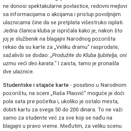
ne donosi spektakularne povlastice, redovni mejlovi
sa informacijama o akcijama i pristup povoljnijim
ulaznicama čine da se pretplata višestruko isplati.
Jedna članica kluba je ispričala kako je, nakon što
joj je službenik na blagajni Narodnog pozorišta
rekao da su karte za „Veliku dramu“ rasprodate,
sažalivši se dodao:
„Produžite do Kluba ljubitelja, oni
uzmu veći deo karata.“
I zaista, tamo je pronašla
dve ulaznice.
Studentske i stajaće karte
- posebno u Narodnom
pozorištu, na sceni „Raša Plaović“ moguće je doći
pola sata pre početka i, ukoliko je ostalo mesta,
dobiti kartu za svega 50 do 200 dinara. To ne važi
samo za studente već za sve koji se nađu na
blagajni u pravo vreme. Međutim, za veliku scenu