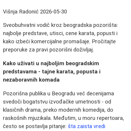
Višnja Radonić
2026-05-30
Sveobuhvatni vodič kroz beogradska pozorišta:
najbolje predstave, utisci, cene karata, popusti i
kako izbeći komercijalne promašaje. Pročitajte
preporuke za pravi pozorišni doživljaj.
Kako uživati u najboljim beogradskim
predstavama - tajne karata, popusta i
nezaboravnih komada
Pozorišna publika u Beogradu već decenijama
svedoči bogatstvu izvođačke umetnosti - od
klasičnih drama, preko modernih komedija, do
raskošnih mjuzikala. Međutim, u moru repertoara,
često se postavlja pitanje:
šta zaista vredi