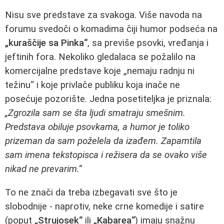
Nisu sve predstave za svakoga. Više navoda na
forumu svedoči o komadima čiji humor podseća na
„kuraščije sa Pinka“
, sa previše psovki, vređanja i
jeftinih fora. Nekoliko gledalaca se požalilo na
komercijalne predstave koje „nemaju radnju ni
težinu“ i koje privlače publiku koja inače ne
posećuje pozorište. Jedna posetiteljka je priznala:
„Zgrozila sam se šta ljudi smatraju smešnim.
Predstava obiluje psovkama, a humor je toliko
prizeman da sam poželela da izađem. Zapamtila
sam imena tekstopisca i režisera da se ovako više
nikad ne prevarim.“
To ne znači da treba izbegavati sve što je
slobodnije - naprotiv, neke crne komedije i satire
(poput
„Strujosek“
ili
„Kabarea“
) imaju snažnu