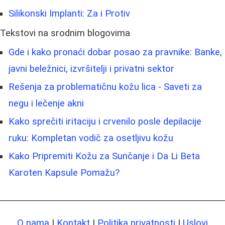
Silikonski Implanti: Za i Protiv
Tekstovi na srodnim blogovima
Gde i kako pronaći dobar posao za pravnike: Banke,
javni beležnici, izvršitelji i privatni sektor
Rešenja za problematičnu kožu lica - Saveti za
negu i lečenje akni
Kako sprečiti iritaciju i crvenilo posle depilacije
ruku: Kompletan vodič za osetljivu kožu
Kako Pripremiti Kožu za Sunčanje i Da Li Beta
Karoten Kapsule Pomažu?
O nama
|
Kontakt
|
Politika privatnosti
|
Uslovi