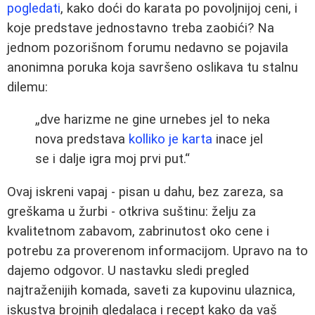
pogledati
, kako doći do karata po povoljnijoj ceni, i
koje predstave jednostavno treba zaobići? Na
jednom pozorišnom forumu nedavno se pojavila
anonimna poruka koja savršeno oslikava tu stalnu
dilemu:
„dve harizme ne gine urnebes jel to neka
nova predstava
kolliko je karta
inace jel
se i dalje igra moj prvi put.“
Ovaj iskreni vapaj - pisan u dahu, bez zareza, sa
greškama u žurbi - otkriva suštinu: želju za
kvalitetnom zabavom, zabrinutost oko cene i
potrebu za proverenom informacijom. Upravo na to
dajemo odgovor. U nastavku sledi pregled
najtraženijih komada, saveti za kupovinu ulaznica,
iskustva brojnih gledalaca i recept kako da vaš