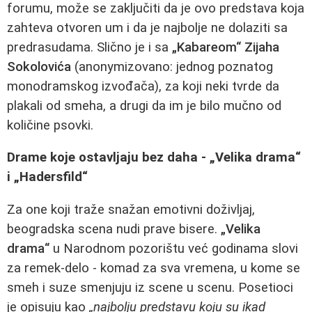
forumu, može se zaključiti da je ovo predstava koja
zahteva otvoren um i da je najbolje ne dolaziti sa
predrasudama. Slično je i sa
„Kabareom“ Zijaha
Sokolovića
(anonymizovano: jednog poznatog
monodramskog izvođača), za koji neki tvrde da
plakali od smeha, a drugi da im je bilo mučno od
količine psovki.
Drame koje ostavljaju bez daha - „Velika drama“
i „Hadersfild“
Za one koji traže snažan emotivni doživljaj,
beogradska scena nudi prave bisere.
„Velika
drama“
u Narodnom pozorištu već godinama slovi
za remek-delo - komad za sva vremena, u kome se
smeh i suze smenjuju iz scene u scenu. Posetioci
je opisuju kao
„najbolju predstavu koju su ikad