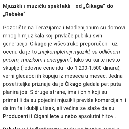
Mjuzikli i muzički spektakli - od „Čikaga“ do
„Rebeke“
Pozorište na Terazijama i Madlenijanum su domovi
mnogih mjuzikala koji privlače publiku svih
generacija.
Čikago
je višestruko preporučen - uz
ocenu da je to
„najkompletniji mjuzikl, sa odličnom
pričom, muzikom i energijom“
. Iako su karte nešto
skuplje (redovne cene idu i do 1.200-1.500 dinara),
verni gledaoci ih kupuju iz meseca u mesec. Jedna
posetiteljka priznaje da je
Čikago
gledala pet puta i
planira još. S druge strane, ima i onih koji su
primetili da su pojedini mjuzikli previše komercijalni i
da im fali dublji utisak, ali većina se slaže da su
Producenti
i
Cigani lete u nebo
apsolutni hitovi.