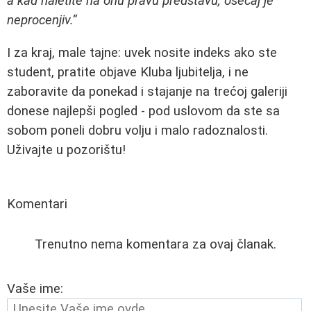
a kad naletite na onu pravu predstavu, osećaj je
neprocenjiv.“
I za kraj, male tajne: uvek nosite indeks ako ste
student, pratite objave Kluba ljubitelja, i ne
zaboravite da ponekad i stajanje na trećoj galeriji
donese najlepši pogled - pod uslovom da ste sa
sobom poneli dobru volju i malo radoznalosti.
Uživajte u pozorištu!
Komentari
Trenutno nema komentara za ovaj članak.
Vaše ime: