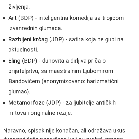
življenja.
Art
(BDP) - inteligentna komedija sa trojicom
izvanrednih glumaca.
Razbijeni krčag
(JDP) - satira koja ne gubi na
aktuelnosti.
Eling
(BDP) - duhovita a dirljiva priča o
prijateljstvu, sa maestralnim Ljubomirom
Bandovićem (anonymizovano: harizmatični
glumac).
Metamorfoze
(JDP) - za ljubitelje antičkih
mitova i originalne režije.
Naravno, spisak nije konačan, ali odražava ukus