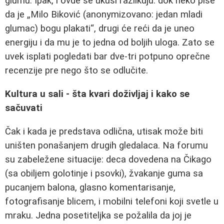
glumu. Ipak, i ovde se ukusi razlikuju: dok neko piše
da je „Milo Biković (anonymizovano: jedan mladi
glumac) bogu plakati“, drugi će reći da je uneo
energiju i da mu je to jedna od boljih uloga. Zato se
uvek isplati pogledati bar dve-tri potpuno oprečne
recenzije pre nego što se odlučite.
Kultura u sali - šta kvari doživljaj i kako se
sačuvati
Čak i kada je predstava odlična, utisak može biti
uništen ponašanjem drugih gledalaca. Na forumu
su zabeležene situacije: deca dovedena na Čikago
(sa obiljem golotinje i psovki), žvakanje guma sa
pucanjem balona, glasno komentarisanje,
fotografisanje blicem, i mobilni telefoni koji svetle u
mraku. Jedna posetiteljka se požalila da joj je