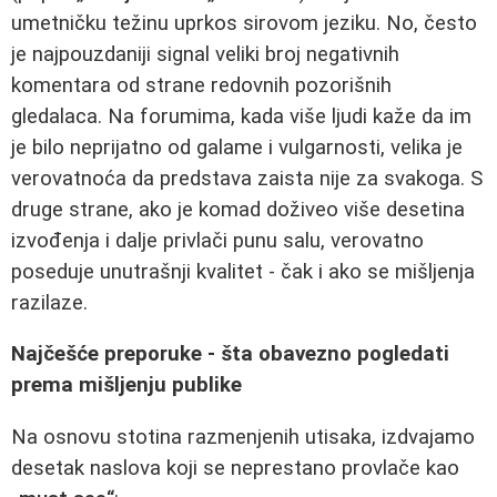
umetničku težinu uprkos sirovom jeziku. No, često
je najpouzdaniji signal veliki broj negativnih
komentara od strane redovnih pozorišnih
gledalaca. Na forumima, kada više ljudi kaže da im
je bilo neprijatno od galame i vulgarnosti, velika je
verovatnoća da predstava zaista nije za svakoga. S
druge strane, ako je komad doživeo više desetina
izvođenja i dalje privlači punu salu, verovatno
poseduje unutrašnji kvalitet - čak i ako se mišljenja
razilaze.
Najčešće preporuke - šta obavezno pogledati
prema mišljenju publike
Na osnovu stotina razmenjenih utisaka, izdvajamo
desetak naslova koji se neprestano provlače kao