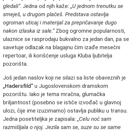
gledali“
. Jedna od njih kaže:
„U jednom trenutku se
smeješ, u drugom plačeš. Predstava ostavlja
ogroman uticaj i materijal za prepričavanje dugo
nakon izlaska iz sale.“
Zbog ogromne popularnosti,
ulaznice se rasprodaju bukvalno za jedan dan, pa se
savetuje odlazak na blagajnu čim izađe mesečni
repertoar, ili korišćenje usluga Kluba ljubitelja
pozorišta.
Još jedan naslov koji ne silazi sa liste obaveznih je
„Hadersfild“
u Jugoslovenskom dramskom
pozorištu. Iako je tema mračna, glumačka
briljantnost (posebno se ističe izvođač u glavnoj
ulozi, čije ime izuzimamo) ostavlja publiku u transu.
Jedna posetiteljka je zapisala:
„Celu noć sam
razmišljala o njoj. Jezila sam se, suze su se same