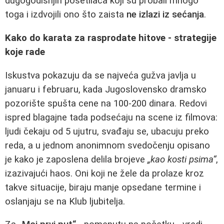
dugogodišnjih posetilaca koji su probali mnogo
toga i izdvojili ono što zaista
ne izlazi iz sećanja
.
Kako do karata za rasprodate hitove - strategije
koje rade
Iskustva pokazuju da se najveća gužva javlja u
januaru i februaru, kada Jugoslovensko dramsko
pozorište spušta cene na 100-200 dinara. Redovi
ispred blagajne tada podsećaju na scene iz filmova:
ljudi čekaju od 5 ujutru, svađaju se, ubacuju preko
reda, a u jednom anonimnom svedočenju opisano
je kako je zaposlena delila brojeve
„kao kosti psima“
,
izazivajući haos. Oni koji ne žele da prolaze kroz
takve situacije, biraju manje opsedane termine i
oslanjaju se na Klub ljubitelja.