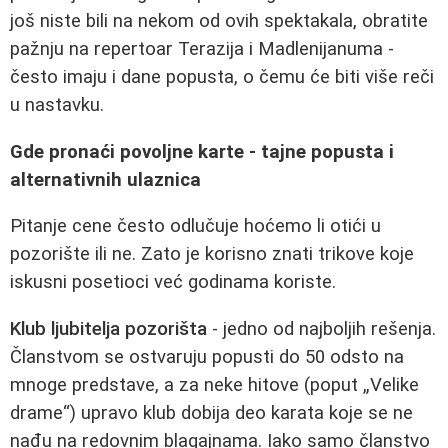
još niste bili na nekom od ovih spektakala, obratite
pažnju na repertoar Terazija i Madlenijanuma -
često imaju i dane popusta, o čemu će biti više reči
u nastavku.
Gde pronaći povoljne karte - tajne popusta i
alternativnih ulaznica
Pitanje cene često odlučuje hoćemo li otići u
pozorište ili ne. Zato je korisno znati trikove koje
iskusni posetioci već godinama koriste.
Klub ljubitelja pozorišta
- jedno od najboljih rešenja.
Članstvom se ostvaruju popusti do 50 odsto na
mnoge predstave, a za neke hitove (poput „Velike
drame“) upravo klub dobija deo karata koje se ne
nađu na redovnim blagajnama. Iako samo članstvo