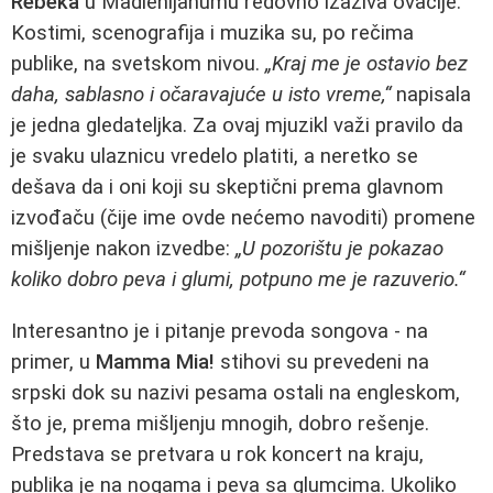
Rebeka
u Madlenijanumu redovno izaziva ovacije.
Kostimi, scenografija i muzika su, po rečima
publike, na svetskom nivou.
„Kraj me je ostavio bez
daha, sablasno i očaravajuće u isto vreme,“
napisala
je jedna gledateljka. Za ovaj mjuzikl važi pravilo da
je svaku ulaznicu vredelo platiti, a neretko se
dešava da i oni koji su skeptični prema glavnom
izvođaču (čije ime ovde nećemo navoditi) promene
mišljenje nakon izvedbe:
„U pozorištu je pokazao
koliko dobro peva i glumi, potpuno me je razuverio.“
Interesantno je i pitanje prevoda songova - na
primer, u
Mamma Mia!
stihovi su prevedeni na
srpski dok su nazivi pesama ostali na engleskom,
što je, prema mišljenju mnogih, dobro rešenje.
Predstava se pretvara u rok koncert na kraju,
publika je na nogama i peva sa glumcima. Ukoliko