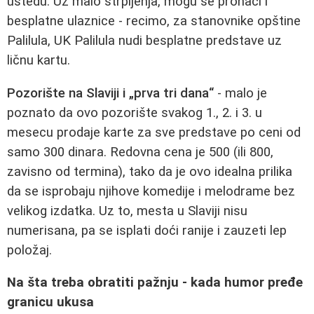
uštedu. Uz malo strpljenja, mogu se pronaći i
besplatne ulaznice - recimo, za stanovnike opštine
Palilula, UK Palilula nudi besplatne predstave uz
ličnu kartu.
Pozorište na Slaviji i „prva tri dana“
- malo je
poznato da ovo pozorište svakog 1., 2. i 3. u
mesecu prodaje karte za sve predstave po ceni od
samo 300 dinara. Redovna cena je 500 (ili 800,
zavisno od termina), tako da je ovo idealna prilika
da se isprobaju njihove komedije i melodrame bez
velikog izdatka. Uz to, mesta u Slaviji nisu
numerisana, pa se isplati doći ranije i zauzeti lep
položaj.
Na šta treba obratiti pažnju - kada humor pređe
granicu ukusa