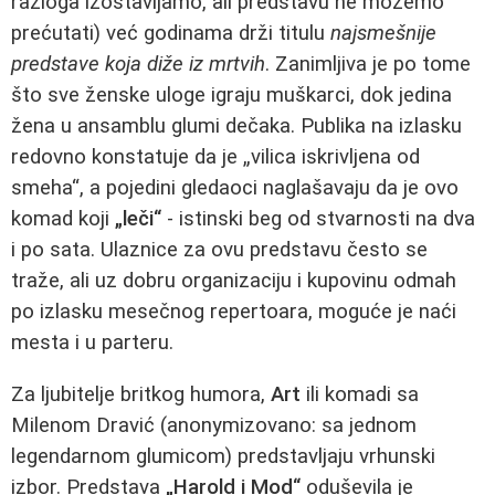
razloga izostavljamo, ali predstavu ne možemo
prećutati) već godinama drži titulu
najsmešnije
predstave koja diže iz mrtvih
. Zanimljiva je po tome
što sve ženske uloge igraju muškarci, dok jedina
žena u ansamblu glumi dečaka. Publika na izlasku
redovno konstatuje da je „vilica iskrivljena od
smeha“, a pojedini gledaoci naglašavaju da je ovo
komad koji
„leči“
- istinski beg od stvarnosti na dva
i po sata. Ulaznice za ovu predstavu često se
traže, ali uz dobru organizaciju i kupovinu odmah
po izlasku mesečnog repertoara, moguće je naći
mesta i u parteru.
Za ljubitelje britkog humora,
Art
ili komadi sa
Milenom Dravić (anonymizovano: sa jednom
legendarnom glumicom) predstavljaju vrhunski
izbor. Predstava
„Harold i Mod“
oduševila je