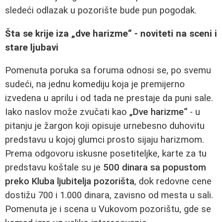
sledeći odlazak u pozorište bude pun pogodak.
Šta se krije iza „dve harizme“ - noviteti na sceni i
stare ljubavi
Pomenuta poruka sa foruma odnosi se, po svemu
sudeći, na jednu komediju koja je premijerno
izvedena u aprilu i od tada ne prestaje da puni sale.
Iako naslov može zvučati kao
„Dve harizme“
- u
pitanju je žargon koji opisuje urnebesno duhovitu
predstavu u kojoj glumci prosto sijaju harizmom.
Prema odgovoru iskusne posetiteljke, karte za tu
predstavu koštale su je
500 dinara sa popustom
preko Kluba ljubitelja pozorišta
, dok redovne cene
dostižu 700 i 1.000 dinara, zavisno od mesta u sali.
Pomenuta je i scena u Vukovom pozorištu, gde se