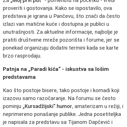
Za
„Moj prvi put“
- pomenutu na početku - vredi
proveriti i gostovanja. Kako se ispostavilo, ova
predstava je igrana u Pančevu, što znači da često
izlazi van matične kuće i dostupna je publici u
unutrašnjosti. Za aktuelne informacije, najbolje je
pratiti društvene mreže pozorišta i forume, jer se
ponekad organizuju dodatni termini kada se karte
brzo rasprodaju.
Patnja na „Paradi kića“ - iskustva sa lošim
predstavama
Kao što postoje bisere, tako postoje i komadi koji
izazovu samo razočaranje. Na forumu se često
pominju
„Kursadžijski“ humor
, amaterizam u režiji, i
neprimereno ponašanje publike. Jedna posetiteljka
je napisala za predstavu sa Tijanom Dapčević i