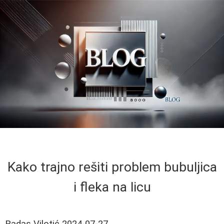
Kako trajno rešiti problem bubuljica
i fleka na licu
Radas Vilotić
2024-07-27