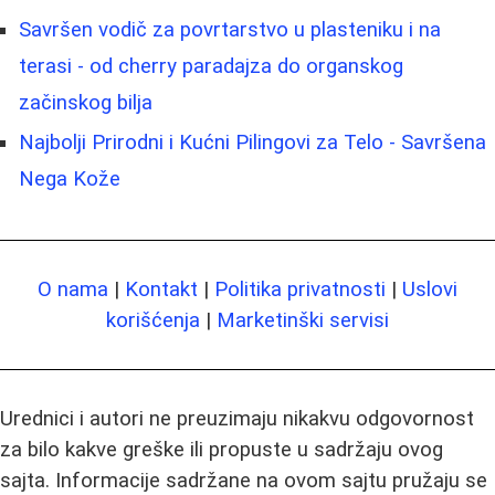
Savršen vodič za povrtarstvo u plasteniku i na
terasi - od cherry paradajza do organskog
začinskog bilja
Najbolji Prirodni i Kućni Pilingovi za Telo - Savršena
Nega Kože
O nama
|
Kontakt
|
Politika privatnosti
|
Uslovi
korišćenja
|
Marketinški servisi
Urednici i autori ne preuzimaju nikakvu odgovornost
za bilo kakve greške ili propuste u sadržaju ovog
sajta. Informacije sadržane na ovom sajtu pružaju se