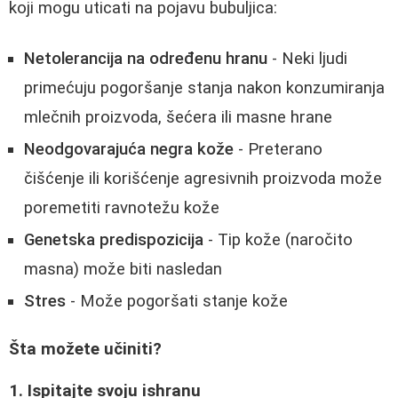
koji mogu uticati na pojavu bubuljica:
Netolerancija na određenu hranu
- Neki ljudi
primećuju pogoršanje stanja nakon konzumiranja
mlečnih proizvoda, šećera ili masne hrane
Neodgovarajuća negra kože
- Preterano
čišćenje ili korišćenje agresivnih proizvoda može
poremetiti ravnotežu kože
Genetska predispozicija
- Tip kože (naročito
masna) može biti nasledan
Stres
- Može pogoršati stanje kože
Šta možete učiniti?
1. Ispitajte svoju ishranu