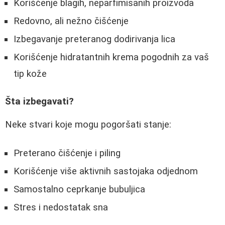
Korišćenje blagih, neparfimisanih proizvoda
Redovno, ali nežno čišćenje
Izbegavanje preteranog dodirivanja lica
Korišćenje hidratantnih krema pogodnih za vaš
tip kože
Šta izbegavati?
Neke stvari koje mogu pogoršati stanje:
Preterano čišćenje i piling
Korišćenje više aktivnih sastojaka odjednom
Samostalno ceprkanje bubuljica
Stres i nedostatak sna