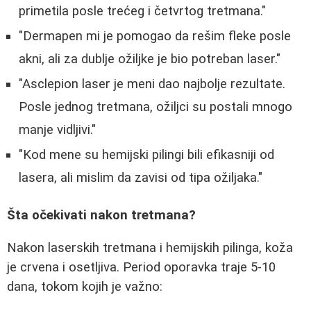
primetila posle trećeg i četvrtog tretmana."
"Dermapen mi je pomogao da rešim fleke posle
akni, ali za dublje ožiljke je bio potreban laser."
"Asclepion laser je meni dao najbolje rezultate.
Posle jednog tretmana, ožiljci su postali mnogo
manje vidljivi."
"Kod mene su hemijski pilingi bili efikasniji od
lasera, ali mislim da zavisi od tipa ožiljaka."
Šta očekivati nakon tretmana?
Nakon laserskih tretmana i hemijskih pilinga, koža
je crvena i osetljiva. Period oporavka traje 5-10
dana, tokom kojih je važno: