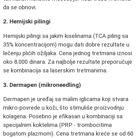
da se obnovi.
2. Hemijski pilingi
Hemijski pilingi sa jakim kiselinama (TCA piling sa
35% koncentracijom) mogu dati dobre rezultate u
lečenju plićih ožiljaka. Cena jednog tretmana iznosi
oko 8.000 dinara. Za najbolje rezultate preporučuje
se kombinacija sa laserskim tretmanima.
3. Dermapen (mikroneedling)
Dermapen je uređaj sa malim iglicama koji stvara
mikro-povrede u koži, što stimuliše proizvodnju
kolagena. Posebno je efikasan u kombinaciji sa
specijalnim koktelima (PRP - trombocitima
bogatom plazmom). Cena tretmana kreće se od 60