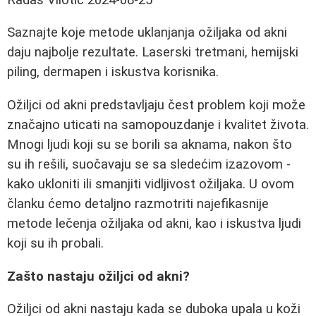
Saznajte koje metode uklanjanja ožiljaka od akni
daju najbolje rezultate. Laserski tretmani, hemijski
piling, dermapen i iskustva korisnika.
Ožiljci od akni predstavljaju čest problem koji može
značajno uticati na samopouzdanje i kvalitet života.
Mnogi ljudi koji su se borili sa aknama, nakon što
su ih rešili, suočavaju se sa sledećim izazovom -
kako ukloniti ili smanjiti vidljivost ožiljaka. U ovom
članku ćemo detaljno razmotriti najefikasnije
metode lečenja ožiljaka od akni, kao i iskustva ljudi
koji su ih probali.
Zašto nastaju ožiljci od akni?
Ožiljci od akni nastaju kada se duboka upala u koži