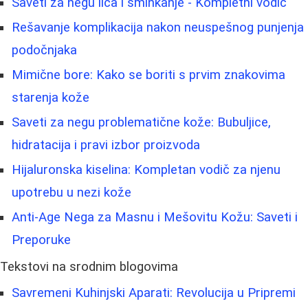
Saveti za negu lica i šminkanje - Kompletni vodič
Rešavanje komplikacija nakon neuspešnog punjenja
podočnjaka
Mimične bore: Kako se boriti s prvim znakovima
starenja kože
Saveti za negu problematične kože: Bubuljice,
hidratacija i pravi izbor proizvoda
Hijaluronska kiselina: Kompletan vodič za njenu
upotrebu u nezi kože
Anti-Age Nega za Masnu i Mešovitu Kožu: Saveti i
Preporuke
Tekstovi na srodnim blogovima
Savremeni Kuhinjski Aparati: Revolucija u Pripremi