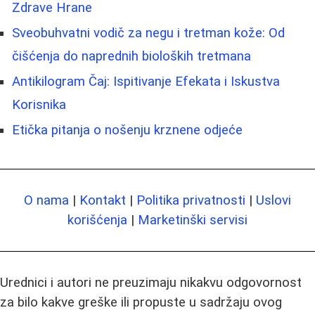
Zdrave Hrane
Sveobuhvatni vodič za negu i tretman kože: Od
čišćenja do naprednih bioloških tretmana
Antikilogram Čaj: Ispitivanje Efekata i Iskustva
Korisnika
Etička pitanja o nošenju krznene odjeće
O nama
|
Kontakt
|
Politika privatnosti
|
Uslovi
korišćenja
|
Marketinški servisi
Urednici i autori ne preuzimaju nikakvu odgovornost
za bilo kakve greške ili propuste u sadržaju ovog