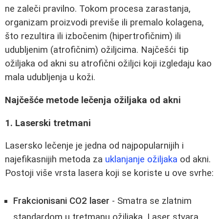
ne zaleči pravilno. Tokom procesa zarastanja,
organizam proizvodi previše ili premalo kolagena,
što rezultira ili izbočenim (hipertrofičnim) ili
udubljenim (atrofičnim) ožiljcima. Najčešći tip
ožiljaka od akni su atrofični ožiljci koji izgledaju kao
mala udubljenja u koži.
Najčešće metode lečenja ožiljaka od akni
1. Laserski tretmani
Lasersko lečenje je jedna od najpopularnijih i
najefikasnijih metoda za
uklanjanje ožiljaka
od akni.
Postoji više vrsta lasera koji se koriste u ove svrhe:
Frakcionisani CO2 laser
- Smatra se zlatnim
standardom u tretmanu ožiljaka. Laser stvara