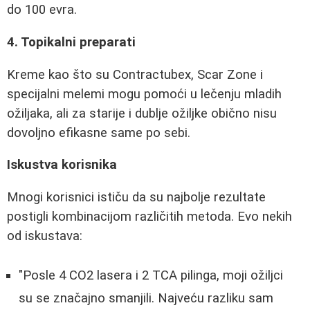
do 100 evra.
4. Topikalni preparati
Kreme kao što su Contractubex, Scar Zone i
specijalni melemi mogu pomoći u lečenju mladih
ožiljaka, ali za starije i dublje ožiljke obično nisu
dovoljno efikasne same po sebi.
Iskustva korisnika
Mnogi korisnici ističu da su najbolje rezultate
postigli kombinacijom različitih metoda. Evo nekih
od iskustava:
"Posle 4 CO2 lasera i 2 TCA pilinga, moji ožiljci
su se značajno smanjili. Najveću razliku sam