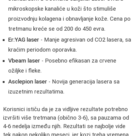
mikroskopske kanaliće u koži što stimuliše
proizvodnju kolagena i obnavljanje kože. Cena po
tretmanu kreće se od 200 do 450 evra.
Er:YAG laser
- Manje agresivan od CO2 lasera, sa
kraćim periodom oporavka.
Vbeam laser
- Posebno efikasan za crvene
ožiljke i fleke.
Asclepion laser
- Novija generacija lasera sa
izuzetnim rezultatima.
Korisnici ističu da je za vidljive rezultate potrebno
izvršiti više tretmana (obično 3-6), sa pauzama od
4-6 nedelja između njih. Rezultati se najbolje vide
tek nakon nekoliko meseci, jer kozi treba vremena