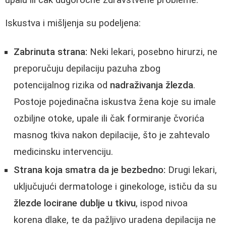
Iskustva i mišljenja su podeljena:
Zabrinuta strana:
Neki lekari, posebno hirurzi, ne
preporučuju depilaciju pazuha zbog
potencijalnog rizika od
nadraživanja žlezda
.
Postoje pojedinačna iskustva žena koje su imale
ozbiljne otoke, upale ili čak formiranje čvorića
masnog tkiva nakon depilacije, što je zahtevalo
medicinsku intervenciju.
Strana koja smatra da je bezbedno:
Drugi lekari,
uključujući dermatologe i ginekologe, ističu da su
žlezde locirane dublje u tkivu
, ispod nivoa
korena dlake, te da pažljivo uradena depilacija ne