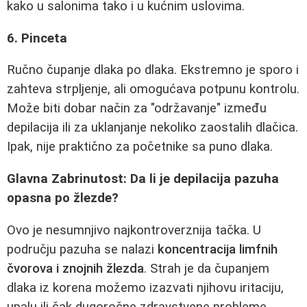
kako u salonima tako i u kućnim uslovima.
6. Pinceta
Ručno čupanje dlaka po dlaka. Ekstremno je sporo i
zahteva strpljenje, ali omogućava potpunu kontrolu.
Može biti dobar način za "održavanje" između
depilacija ili za uklanjanje nekoliko zaostalih dlačica.
Ipak, nije praktično za početnike sa puno dlaka.
Glavna Zabrinutost: Da li je depilacija pazuha
opasna po žlezde?
Ovo je nesumnjivo najkontroverznija tačka. U
području pazuha se nalazi
koncentracija limfnih
čvorova i znojnih žlezda
. Strah je da čupanjem
dlaka iz korena možemo izazvati njihovu iritaciju,
upalu ili čak dugoročne zdravstvene probleme.