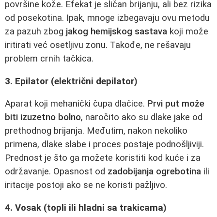
površine kože. Efekat je sličan brijanju, ali bez rizika
od posekotina. Ipak, mnoge izbegavaju ovu metodu
za pazuh zbog
jakog hemijskog sastava
koji može
iritirati već osetljivu zonu. Takođe, ne rešavaju
problem crnih tačkica.
3. Epilator (električni depilator)
Aparat koji mehanički čupa dlačice.
Prvi put može
biti izuzetno bolno
, naročito ako su dlake jake od
prethodnog brijanja. Međutim, nakon nekoliko
primena, dlake slabe i proces postaje podnošljiviji.
Prednost je što ga možete koristiti kod kuće i za
održavanje. Opasnost od
zadobijanja ogrebotina
ili
iritacije postoji ako se ne koristi pažljivo.
4. Vosak (topli ili hladni sa trakicama)