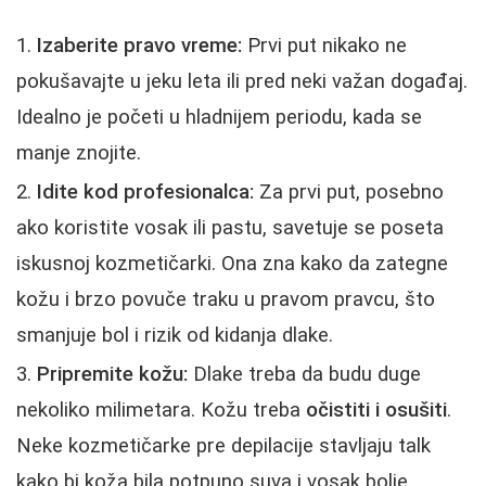
Izaberite pravo vreme:
Prvi put nikako ne
pokušavajte u jeku leta ili pred neki važan događaj.
Idealno je početi u hladnijem periodu, kada se
manje znojite.
Idite kod profesionalca:
Za prvi put, posebno
ako koristite vosak ili pastu, savetuje se poseta
iskusnoj kozmetičarki. Ona zna kako da zategne
kožu i brzo povuče traku u pravom pravcu, što
smanjuje bol i rizik od kidanja dlake.
Pripremite kožu:
Dlake treba da budu duge
nekoliko milimetara. Kožu treba
očistiti i osušiti
.
Neke kozmetičarke pre depilacije stavljaju talk
kako bi koža bila potpuno suva i vosak bolje