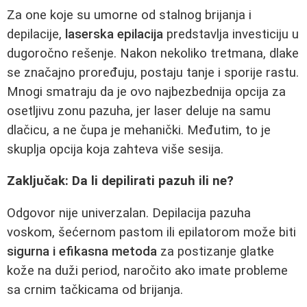
Za one koje su umorne od stalnog brijanja i
depilacije,
laserska epilacija
predstavlja investiciju u
dugoročno rešenje. Nakon nekoliko tretmana, dlake
se značajno proređuju, postaju tanje i sporije rastu.
Mnogi smatraju da je ovo najbezbednija opcija za
osetljivu zonu pazuha, jer laser deluje na samu
dlačicu, a ne čupa je mehanički. Međutim, to je
skuplja opcija koja zahteva više sesija.
Zaključak: Da li depilirati pazuh ili ne?
Odgovor nije univerzalan. Depilacija pazuha
voskom, šećernom pastom ili epilatorom može biti
sigurna i efikasna metoda
za postizanje glatke
kože na duži period, naročito ako imate probleme
sa crnim tačkicama od brijanja.