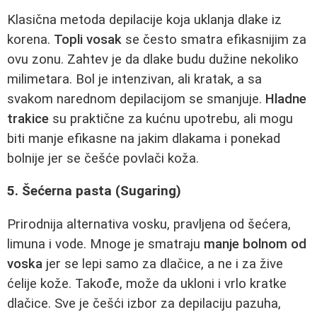
Klasična metoda depilacije koja uklanja dlake iz
korena.
Topli vosak
se često smatra efikasnijim za
ovu zonu. Zahtev je da dlake budu dužine nekoliko
milimetara. Bol je intenzivan, ali kratak, a sa
svakom narednom depilacijom se smanjuje.
Hladne
trakice
su praktične za kućnu upotrebu, ali mogu
biti manje efikasne na jakim dlakama i ponekad
bolnije jer se češće povlači koža.
5. Šećerna pasta (Sugaring)
Prirodnija alternativa vosku, pravljena od šećera,
limuna i vode. Mnoge je smatraju
manje bolnom od
voska
jer se lepi samo za dlačice, a ne i za žive
ćelije kože. Takođe, može da ukloni i vrlo kratke
dlačice. Sve je češći izbor za depilaciju pazuha,