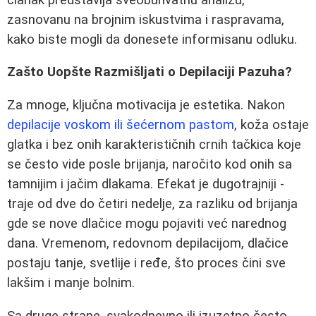
zasnovanu na brojnim iskustvima i raspravama,
kako biste mogli da donesete informisanu odluku.
Zašto Uopšte Razmišljati o Depilaciji Pazuha?
Za mnoge, ključna motivacija je estetika. Nakon
depilacije voskom ili šećernom pastom
, koža ostaje
glatka i bez onih karakterističnih crnih tačkica koje
se često vide posle brijanja, naročito kod onih sa
tamnijim i jačim dlakama. Efekat je dugotrajniji -
traje od dve do četiri nedelje, za razliku od brijanja
gde se nove dlačice mogu pojaviti već narednog
dana. Vremenom, redovnom depilacijom, dlačice
postaju tanje, svetlije i ređe, što proces čini sve
lakšim i manje bolnim.
Sa druge strane, svakodnevno ili izuzetno često