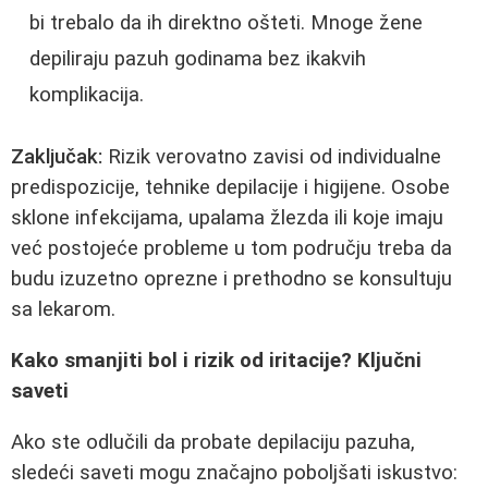
bi trebalo da ih direktno ošteti. Mnoge žene
depiliraju pazuh godinama bez ikakvih
komplikacija.
Zaključak:
Rizik verovatno zavisi od individualne
predispozicije, tehnike depilacije i higijene. Osobe
sklone infekcijama, upalama žlezda ili koje imaju
već postojeće probleme u tom području treba da
budu izuzetno oprezne i prethodno se konsultuju
sa lekarom.
Kako smanjiti bol i rizik od iritacije? Ključni
saveti
Ako ste odlučili da probate depilaciju pazuha,
sledeći saveti mogu značajno poboljšati iskustvo: