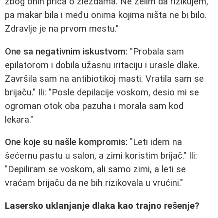
zbog onih priča o žlezdama. Ne želim da rizikujem,
pa makar bila i među onima kojima ništa ne bi bilo.
Zdravlje je na prvom mestu."
One sa negativnim iskustvom:
"Probala sam
epilatorom i dobila užasnu iritaciju i urasle dlake.
Završila sam na antibiotikoj masti. Vratila sam se
brijaču." Ili: "Posle depilacije voskom, desio mi se
ogroman otok oba pazuha i morala sam kod
lekara."
One koje su našle kompromis:
"Leti idem na
šećernu pastu u salon, a zimi koristim brijač." Ili:
"Depiliram se voskom, ali samo zimi, a leti se
vraćam brijaču da ne bih rizikovala u vrućini."
Lasersko uklanjanje dlaka kao trajno rešenje?