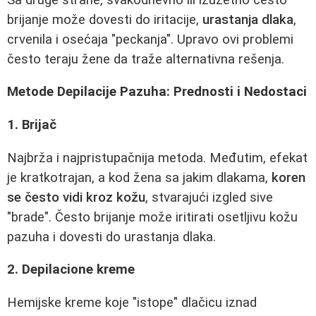
brijanje može dovesti do iritacije,
urastanja dlaka
,
crvenila i osećaja "peckanja". Upravo ovi problemi
često teraju žene da traže alternativna rešenja.
Metode Depilacije Pazuha: Prednosti i Nedostaci
1. Brijač
Najbrža i najpristupačnija metoda. Međutim, efekat
je kratkotrajan, a kod žena sa jakim dlakama,
koren
se često vidi kroz kožu
, stvarajući izgled sive
"brade". Često brijanje može iritirati osetljivu kožu
pazuha i dovesti do urastanja dlaka.
2. Depilacione kreme
Hemijske kreme koje "istope" dlačicu iznad