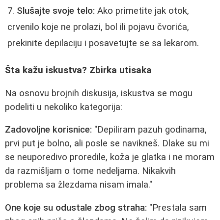
Slušajte svoje telo:
Ako primetite jak otok,
crvenilo koje ne prolazi, bol ili pojavu čvorića,
prekinite depilaciju i posavetujte se sa lekarom.
Šta kažu iskustva? Zbirka utisaka
Na osnovu brojnih diskusija, iskustva se mogu
podeliti u nekoliko kategorija:
Zadovoljne korisnice:
"Depiliram pazuh godinama,
prvi put je bolno, ali posle se navikneš. Dlake su mi
se neuporedivo proredile, koža je glatka i ne moram
da razmišljam o tome nedeljama. Nikakvih
problema sa žlezdama nisam imala."
One koje su odustale zbog straha:
"Prestala sam