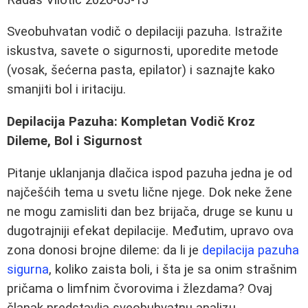
Sveobuhvatan vodič o depilaciji pazuha. Istražite
iskustva, savete o sigurnosti, uporedite metode
(vosak, šećerna pasta, epilator) i saznajte kako
smanjiti bol i iritaciju.
Depilacija Pazuha: Kompletan Vodič Kroz
Dileme, Bol i Sigurnost
Pitanje uklanjanja dlačica ispod pazuha jedna je od
najčešćih tema u svetu lične njege. Dok neke žene
ne mogu zamisliti dan bez brijača, druge se kunu u
dugotrajniji efekat depilacije. Međutim, upravo ova
zona donosi brojne dileme: da li je
depilacija pazuha
sigurna
, koliko zaista boli, i šta je sa onim strašnim
pričama o limfnim čvorovima i žlezdama? Ovaj
članak predstavlja sveobuhvatnu analizu,