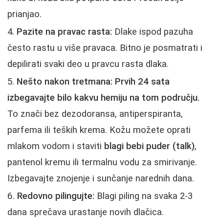
prianjao.
Pazite na pravac rasta:
Dlake ispod pazuha
često rastu u više pravaca. Bitno je posmatrati i
depilirati svaki deo u pravcu rasta dlaka.
Nešto nakon tretmana:
Prvih 24 sata
izbegavajte bilo kakvu hemiju na tom području.
To znači bez dezodoransa, antiperspiranta,
parfema ili teških krema. Kožu možete oprati
mlakom vodom i staviti
blagi bebi puder (talk)
,
pantenol kremu ili termalnu vodu za smirivanje.
Izbegavajte znojenje i sunčanje narednih dana.
Redovno pilingujte:
Blagi piling na svaka 2-3
dana sprečava urastanje novih dlačica.