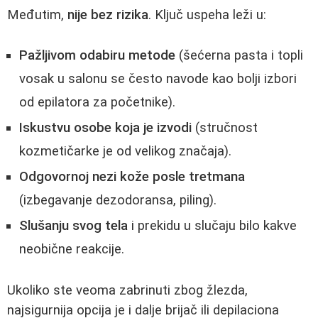
Međutim,
nije bez rizika
. Ključ uspeha leži u:
Pažljivom odabiru metode
(šećerna pasta i topli
vosak u salonu se često navode kao bolji izbori
od epilatora za početnike).
Iskustvu osobe koja je izvodi
(stručnost
kozmetičarke je od velikog značaja).
Odgovornoj nezi kože posle tretmana
(izbegavanje dezodoransa, piling).
Slušanju svog tela
i prekidu u slučaju bilo kakve
neobične reakcije.
Ukoliko ste veoma zabrinuti zbog žlezda,
najsigurnija opcija je i dalje brijač ili depilaciona