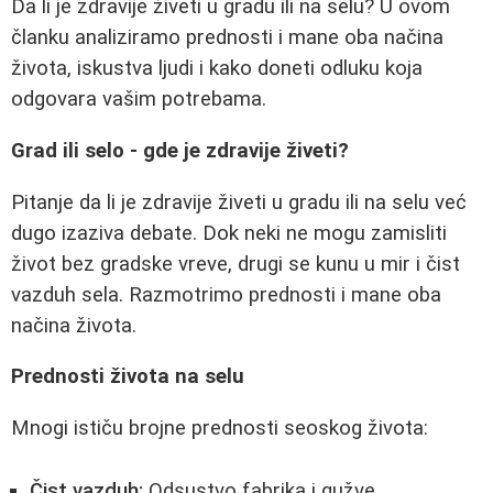
Da li je zdravije živeti u gradu ili na selu? U ovom
članku analiziramo prednosti i mane oba načina
života, iskustva ljudi i kako doneti odluku koja
odgovara vašim potrebama.
Grad ili selo - gde je zdravije živeti?
Pitanje da li je zdravije živeti u gradu ili na selu već
dugo izaziva debate. Dok neki ne mogu zamisliti
život bez gradske vreve, drugi se kunu u mir i čist
vazduh sela. Razmotrimo prednosti i mane oba
načina života.
Prednosti života na selu
Mnogi ističu brojne prednosti seoskog života:
Čist vazduh:
Odsustvo fabrika i gužve