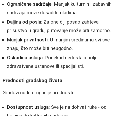
Ograničene sadržaje:
Manjak kulturnih i zabavnih
sadržaja može dosaditi mladima.
Daljina od posla:
Za one čiji posao zahteva
prisustvo u gradu, putovanje može biti zamorno.
Manjak privatnosti:
U manjim sredinama svi sve
znaju, što može biti neugodno.
Oskudica usluga:
Ponekad nedostaju bolje
zdravstvene ustanove ili specijalisti.
Prednosti gradskog života
Gradovi nude drugačije prednosti:
Dostupnost usluga:
Sve je na dohvat ruke - od
bolnica do kulturnih sadržaja.