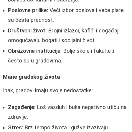
Poslovne prilike:
Veći izbor poslova i veće plate
su česta prednost.
Društveni život:
Brojni izlazci, kafići i događaji
omogućavaju bogatiji socijalni život.
Obrazovne institucije:
Bolje škole i fakulteti
često su u gradovima.
Mane gradskog života
Ipak, gradovi imaju svoje nedostatke:
Zagađenje:
Loš vazduh i buka negativno utiču na
zdravlje.
Stres:
Brz tempo života i gužve izazivaju