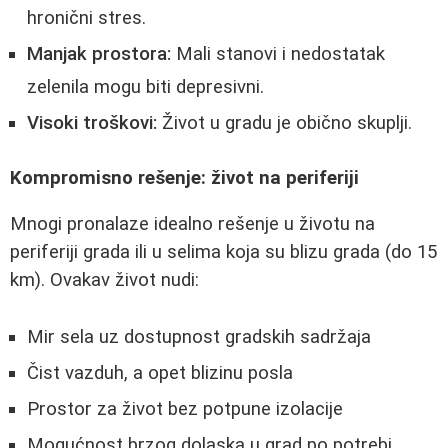
hronični stres.
Manjak prostora:
Mali stanovi i nedostatak
zelenila mogu biti depresivni.
Visoki troškovi:
Život u gradu je obično skuplji.
Kompromisno rešenje: život na periferiji
Mnogi pronalaze idealno rešenje u životu na
periferiji grada ili u selima koja su blizu grada (do 15
km). Ovakav život nudi:
Mir sela uz dostupnost gradskih sadržaja
Čist vazduh, a opet blizinu posla
Prostor za život bez potpune izolacije
Mogućnost brzog dolaska u grad po potrebi