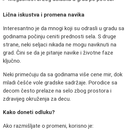
Lična iskustva i promena navika
Interesantno je da mnogi koji su odrasli u gradu sa
godinama počinju ceniti prednosti sela. S druge
strane, neki seljaci nikada ne mogu naviknuti na
grad. Čini se da je pitanje navike i životne faze
ključno.
Neki primećuju da sa godinama više cene mir, dok
mladi češće vole gradske sadržaje. Porodice sa
decom često prelaze na selo zbog prostora i
zdravijeg okruženja za decu.
Kako doneti odluku?
Ako razmišljate o promeni, korisno je: