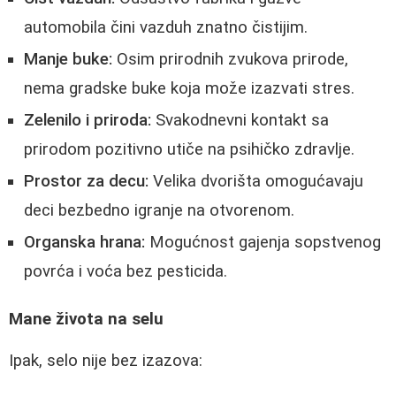
automobila čini vazduh znatno čistijim.
Manje buke:
Osim prirodnih zvukova prirode,
nema gradske buke koja može izazvati stres.
Zelenilo i priroda:
Svakodnevni kontakt sa
prirodom pozitivno utiče na psihičko zdravlje.
Prostor za decu:
Velika dvorišta omogućavaju
deci bezbedno igranje na otvorenom.
Organska hrana:
Mogućnost gajenja sopstvenog
povrća i voća bez pesticida.
Mane života na selu
Ipak, selo nije bez izazova: