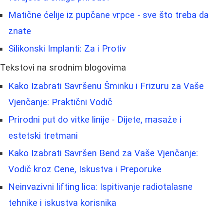
Matične ćelije iz pupčane vrpce - sve što treba da
znate
Silikonski Implanti: Za i Protiv
Tekstovi na srodnim blogovima
Kako Izabrati Savršenu Šminku i Frizuru za Vaše
Vjenčanje: Praktični Vodič
Prirodni put do vitke linije - Dijete, masaže i
estetski tretmani
Kako Izabrati Savršen Bend za Vaše Vjenčanje:
Vodič kroz Cene, Iskustva i Preporuke
Neinvazivni lifting lica: Ispitivanje radiotalasne
tehnike i iskustva korisnika