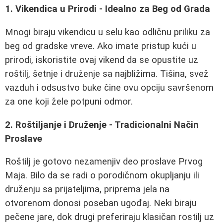
1. Vikendica u Prirodi - Idealno za Beg od Grada
Mnogi biraju vikendicu u selu kao odličnu priliku za
beg od gradske vreve. Ako imate pristup kući u
prirodi, iskoristite ovaj vikend da se opustite uz
roštilj, šetnje i druženje sa najbližima. Tišina, svež
vazduh i odsustvo buke čine ovu opciju savršenom
za one koji žele potpuni odmor.
2. Roštiljanje i Druženje - Tradicionalni Način
Proslave
Roštilj je gotovo nezamenjiv deo proslave Prvog
Maja. Bilo da se radi o porodičnom okupljanju ili
druženju sa prijateljima, priprema jela na
otvorenom donosi poseban ugođaj. Neki biraju
pečene jare, dok drugi preferiraju klasičan rostilj uz