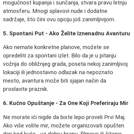
mogućnost kupanja i sunčanja, stvara pravu letnju
atmosferu. Mnogi splavovi nude i dodatne
sadržaje, što čini ovu opciju još zanimljivijom.
5. Spontani Put - Ako Želite Iznenadnu Avanturu
Ako nemate konkretne planove, možete se
opredeliti za spontani izlet. Bilo da je u pitanju
vožnja do obližnjeg grada, poseta nekoj zanimljivoj
lokaciji ili jednostavno odlazak na nepoznato
mesto, avantura može biti sjajan način da
proslavite praznik.
6. Kućno Opuštanje - Za One Koji Preferiraju Mir
Ne morate ići nigde da biste lepo proveli Prvi Maj.
Ako više volite mir, možete organizovati opušten
dan kod kuće - uz dobru hranu, filmove ili čitanje