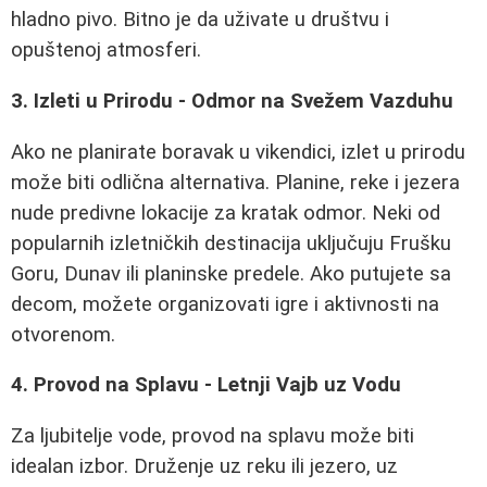
hladno pivo. Bitno je da uživate u društvu i
opuštenoj atmosferi.
3. Izleti u Prirodu - Odmor na Svežem Vazduhu
Ako ne planirate boravak u vikendici, izlet u prirodu
može biti odlična alternativa. Planine, reke i jezera
nude predivne lokacije za kratak odmor. Neki od
popularnih izletničkih destinacija uključuju Frušku
Goru, Dunav ili planinske predele. Ako putujete sa
decom, možete organizovati igre i aktivnosti na
otvorenom.
4. Provod na Splavu - Letnji Vajb uz Vodu
Za ljubitelje vode, provod na splavu može biti
idealan izbor. Druženje uz reku ili jezero, uz