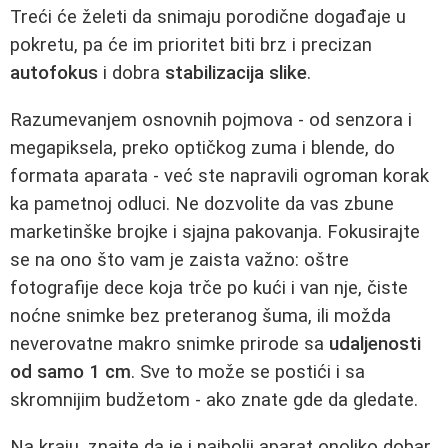
Treći će želeti da snimaju porodične događaje u
pokretu, pa će im prioritet biti brz i precizan
autofokus
i dobra
stabilizacija slike
.
Razumevanjem osnovnih pojmova - od senzora i
megapiksela, preko optičkog zuma i blende, do
formata aparata - već ste napravili ogroman korak
ka pametnoj odluci. Ne dozvolite da vas zbune
marketinške brojke i sjajna pakovanja. Fokusirajte
se na ono što vam je zaista važno: oštre
fotografije dece koja trče po kući i van nje, čiste
noćne snimke bez preteranog šuma, ili možda
neverovatne makro snimke prirode sa
udaljenosti
od samo 1 cm
. Sve to može se postići i sa
skromnijim budžetom - ako znate gde da gledate.
Na kraju, znajte da je i najbolji aparat onoliko dobar