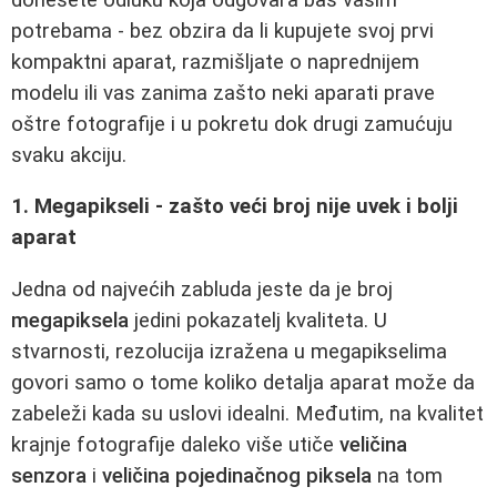
potrebama - bez obzira da li kupujete svoj prvi
kompaktni aparat, razmišljate o naprednijem
modelu ili vas zanima zašto neki aparati prave
oštre fotografije i u pokretu dok drugi zamućuju
svaku akciju.
1. Megapikseli - zašto veći broj nije uvek i bolji
aparat
Jedna od najvećih zabluda jeste da je broj
megapiksela
jedini pokazatelj kvaliteta. U
stvarnosti, rezolucija izražena u megapikselima
govori samo o tome koliko detalja aparat može da
zabeleži kada su uslovi idealni. Međutim, na kvalitet
krajnje fotografije daleko više utiče
veličina
senzora
i
veličina pojedinačnog piksela
na tom