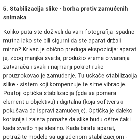
5. Stabilizacija slike - borba protiv zamućenih
snimaka
Koliko puta ste doživeli da vam fotografija ispadne
mutna iako ste bili sigurni da ste aparat držali
mirno? Krivac je obično preduga ekspozicija: aparat
je, zbog manjka svetla, produžio vreme otvaranja
zatvarača i svaki i najmanji pokret ruke
prouzrokovao je zamućenje. Tu uskače
stabilizacija
slike
- sistem koji kompenzuje te sitne vibracije.
Postoji optička stabilizacija (gde se pomera
element u objektivu) i digitalna (koja softverski
pokušava da ispravi zamućenje). Optička je daleko
korisnija i zaista pomaže da slike budu oštre čak i
kada svetlo nije idealno. Kada birate aparat,
potražite modele sa ugrađenom stabilizacijom -