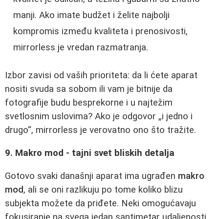
manji. Ako imate budžet i želite najbolji
kompromis između kvaliteta i prenosivosti,
mirrorless je vredan razmatranja.
Izbor zavisi od vaših prioriteta: da li ćete aparat
nositi svuda sa sobom ili vam je bitnije da
fotografije budu besprekorne i u najtežim
svetlosnim uslovima? Ako je odgovor „i jedno i
drugo“, mirrorless je verovatno ono što tražite.
9. Makro mod - tajni svet bliskih detalja
Gotovo svaki današnji aparat ima ugrađen
makro
mod
, ali se oni razlikuju po tome koliko blizu
subjekta možete da priđete. Neki omogućavaju
fokusiranje na svega jedan santimetar udaljenosti,