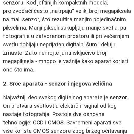
senzoru. Kod jeftinijih kompaktnih modela,
proizvođači često „natrpaju“ veliki broj megapiksela
na mali senzor, što rezultira manjim pojedinačnim
pikselima. Manji pikseli sakupljaju manje svetla, pa
fotografije u zatvorenom prostoru ili pri večernjem
svetlu dobijaju neprijatan digitalni
šum
i deluju
zrnasto. Zato nemojte juriti isključivo broj
megapiksela - mnogo je važnije kako aparat koristi
ono što ima.
2. Srce aparata - senzor i njegova veličina
Najvažniji deo svakog digitalnog aparata je
senzor
.
On pretvara svetlost u električni signal od kog
nastaje fotografija. Postoje dve osnovne
tehnologije:
CCD
i
CMOS
. Savremeni aparati sve
više koriste CMOS senzore zbog bržeg očitavanja