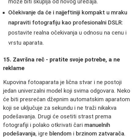
može biti skuplja od novog uređaja.
Očekivanje da će i najjeftiniji kompakt u mraku
napraviti fotografiju kao profesionalni DSLR
:
postavite realna očekivanja u odnosu na cenu i
vrstu aparata.
15. Završna reč - pratite svoje potrebe, a ne
reklame
Kupovina fotoaparata je lična stvar i ne postoji
jedan univerzalni model koji svima odgovara. Neko
će biti presrećan džepnim automatskim aparatom
koji se uključuje za sekundu i ne traži nikakva
podešavanja. Drugi će osetiti strast prema
fotografiji i polako otkrivati čari
manuelnih
podešavanja
, igre
blendom
i
brzinom zatvarača
.