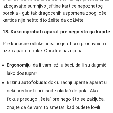
izbegavajte sumnjivo jeftine kartice nepoznatog
porekla - gubitak dragocenih uspomena zbog loše
kartice nije nešto što želite da doživite.
13. Kako isprobati aparat pre nego što ga kupite
Pre konačne odluke, idealno je otići u prodavnicu i
uzeti aparat u ruke. Obratite pažnju na:
Ergonomiju
: da li vam leži u šaci, da li su dugmići
lako dostupni?
Brzinu autofokusa
: dok u radnji uperite aparat u
neki predmet i pritisnite okidač do pola. Ako
fokus predugo „šeta“ pre nego što se zaključa,
znajte da će vam to smetati kad budete lovili