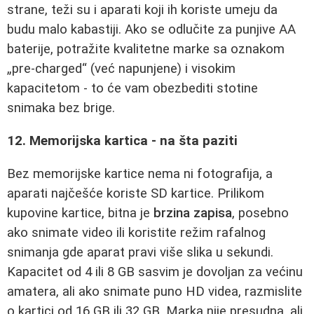
strane, teži su i aparati koji ih koriste umeju da
budu malo kabastiji. Ako se odlučite za punjive AA
baterije, potražite kvalitetne marke sa oznakom
„pre-charged“ (već napunjene) i visokim
kapacitetom - to će vam obezbediti stotine
snimaka bez brige.
12. Memorijska kartica - na šta paziti
Bez memorijske kartice nema ni fotografija, a
aparati najčešće koriste SD kartice. Prilikom
kupovine kartice, bitna je
brzina zapisa
, posebno
ako snimate video ili koristite režim rafalnog
snimanja gde aparat pravi više slika u sekundi.
Kapacitet od 4 ili 8 GB sasvim je dovoljan za većinu
amatera, ali ako snimate puno HD videa, razmislite
o kartici od 16 GB ili 32 GB. Marka nije presudna, ali