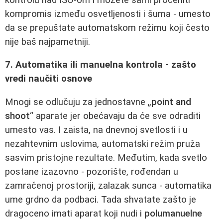
kompromis između osvetljenosti i šuma - umesto
da se prepuštate automatskom režimu koji često
nije baš najpametniji.
7. Automatika ili manuelna kontrola - zašto
vredi naučiti osnove
Mnogi se odlučuju za jednostavne „
point and
shoot
“ aparate jer obećavaju da će sve odraditi
umesto vas. I zaista, na dnevnoj svetlosti i u
nezahtevnim uslovima, automatski režim pruža
sasvim pristojne rezultate. Međutim, kada svetlo
postane izazovno - pozorište, rođendan u
zamračenoj prostoriji, zalazak sunca - automatika
ume grdno da podbaci. Tada shvatate zašto je
dragoceno imati aparat koji nudi i
polumanuelne