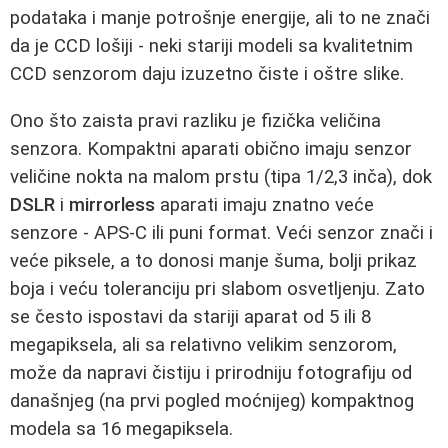
podataka i manje potrošnje energije, ali to ne znači
da je CCD lošiji - neki stariji modeli sa kvalitetnim
CCD senzorom daju izuzetno čiste i oštre slike.
Ono što zaista pravi razliku je fizička veličina
senzora. Kompaktni aparati obično imaju senzor
veličine nokta na malom prstu (tipa 1/2,3 inča), dok
DSLR
i
mirrorless
aparati imaju znatno veće
senzore - APS-C ili puni format. Veći senzor znači i
veće piksele, a to donosi manje šuma, bolji prikaz
boja i veću toleranciju pri slabom osvetljenju. Zato
se često ispostavi da stariji aparat od 5 ili 8
megapiksela, ali sa relativno velikim senzorom,
može da napravi čistiju i prirodniju fotografiju od
današnjeg (na prvi pogled moćnijeg) kompaktnog
modela sa 16 megapiksela.