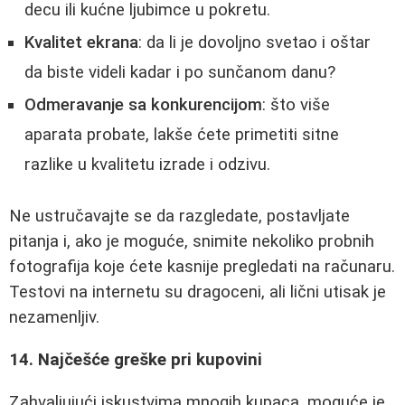
decu ili kućne ljubimce u pokretu.
Kvalitet ekrana
: da li je dovoljno svetao i oštar
da biste videli kadar i po sunčanom danu?
Odmeravanje sa konkurencijom
: što više
aparata probate, lakše ćete primetiti sitne
razlike u kvalitetu izrade i odzivu.
Ne ustručavajte se da razgledate, postavljate
pitanja i, ako je moguće, snimite nekoliko probnih
fotografija koje ćete kasnije pregledati na računaru.
Testovi na internetu su dragoceni, ali lični utisak je
nezamenljiv.
14. Najčešće greške pri kupovini
Zahvaljujući iskustvima mnogih kupaca, moguće je