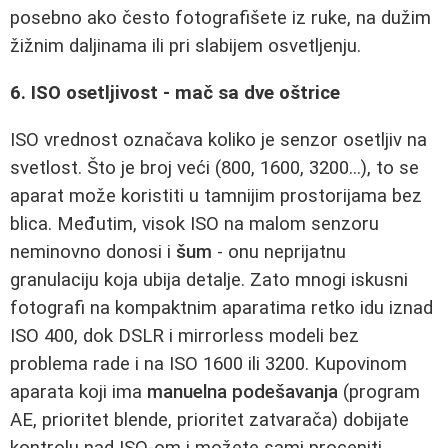
posebno ako često fotografišete iz ruke, na dužim
žižnim daljinama ili pri slabijem osvetljenju.
6. ISO osetljivost - mač sa dve oštrice
ISO vrednost označava koliko je senzor osetljiv na
svetlost. Što je broj veći (800, 1600, 3200...), to se
aparat može koristiti u tamnijim prostorijama bez
blica. Međutim, visok ISO na malom senzoru
neminovno donosi i
šum
- onu neprijatnu
granulaciju koja ubija detalje. Zato mnogi iskusni
fotografi na kompaktnim aparatima retko idu iznad
ISO 400, dok DSLR i mirrorless modeli bez
problema rade i na ISO 1600 ili 3200. Kupovinom
aparata koji ima
manuelna podešavanja
(program
AE, prioritet blende, prioritet zatvarača) dobijate
kontrolu nad ISO-om i možete sami proceniti