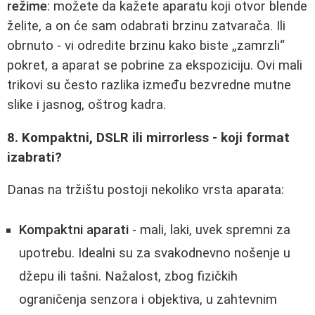
režime
: možete da kažete aparatu koji otvor blende
želite, a on će sam odabrati brzinu zatvarača. Ili
obrnuto - vi odredite brzinu kako biste „zamrzli“
pokret, a aparat se pobrine za ekspoziciju. Ovi mali
trikovi su često razlika između bezvredne mutne
slike i jasnog, oštrog kadra.
8. Kompaktni, DSLR ili mirrorless - koji format
izabrati?
Danas na tržištu postoji nekoliko vrsta aparata:
Kompaktni aparati
- mali, laki, uvek spremni za
upotrebu. Idealni su za svakodnevno nošenje u
džepu ili tašni. Nažalost, zbog fizičkih
ograničenja senzora i objektiva, u zahtevnim