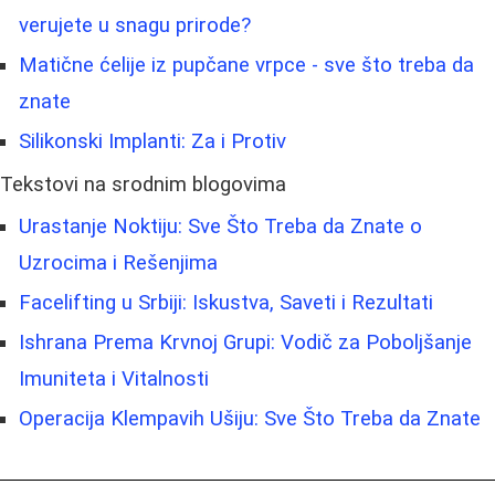
verujete u snagu prirode?
Matične ćelije iz pupčane vrpce - sve što treba da
znate
Silikonski Implanti: Za i Protiv
Tekstovi na srodnim blogovima
Urastanje Noktiju: Sve Što Treba da Znate o
Uzrocima i Rešenjima
Facelifting u Srbiji: Iskustva, Saveti i Rezultati
Ishrana Prema Krvnoj Grupi: Vodič za Poboljšanje
Imuniteta i Vitalnosti
Operacija Klempavih Ušiju: Sve Što Treba da Znate