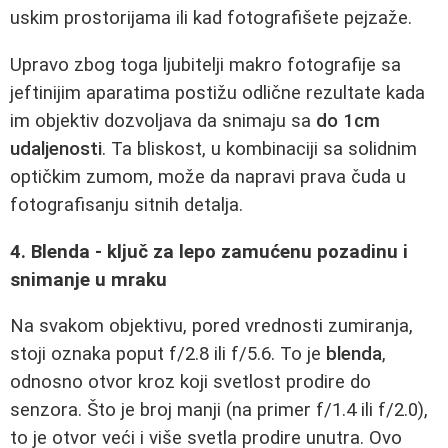
uskim prostorijama ili kad fotografišete pejzaže.
Upravo zbog toga ljubitelji makro fotografije sa
jeftinijim aparatima postižu odlične rezultate kada
im objektiv dozvoljava da snimaju sa
do 1cm
udaljenosti
. Ta bliskost, u kombinaciji sa solidnim
optičkim zumom, može da napravi prava čuda u
fotografisanju sitnih detalja.
4. Blenda - ključ za lepo zamućenu pozadinu i
snimanje u mraku
Na svakom objektivu, pored vrednosti zumiranja,
stoji oznaka poput f/2.8 ili f/5.6. To je
blenda
,
odnosno otvor kroz koji svetlost prodire do
senzora. Što je broj manji (na primer f/1.4 ili f/2.0),
to je otvor veći i više svetla prodire unutra. Ovo