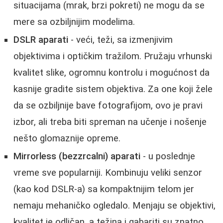
situacijama (mrak, brzi pokreti) ne mogu da se
mere sa ozbiljnijim modelima.
DSLR aparati
- veći, teži, sa izmenjivim
objektivima i optičkim tražilom. Pružaju vrhunski
kvalitet slike, ogromnu kontrolu i mogućnost da
kasnije gradite sistem objektiva. Za one koji žele
da se ozbiljnije bave fotografijom, ovo je pravi
izbor, ali treba biti spreman na učenje i nošenje
nešto glomaznije opreme.
Mirrorless (bezzrcalni) aparati
- u poslednje
vreme sve popularniji. Kombinuju veliki senzor
(kao kod DSLR-a) sa kompaktnijim telom jer
nemaju mehaničko ogledalo. Menjaju se objektivi,
kvalitet je odličan, a težina i gabariti su znatno