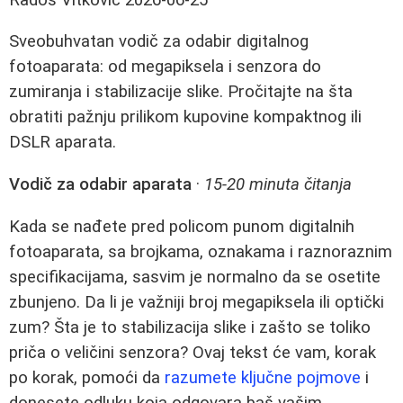
Sveobuhvatan vodič za odabir digitalnog
fotoaparata: od megapiksela i senzora do
zumiranja i stabilizacije slike. Pročitajte na šta
obratiti pažnju prilikom kupovine kompaktnog ili
DSLR aparata.
Vodič za odabir aparata
·
15-20 minuta čitanja
Kada se nađete pred policom punom digitalnih
fotoaparata, sa brojkama, oznakama i raznoraznim
specifikacijama, sasvim je normalno da se osetite
zbunjeno. Da li je važniji broj megapiksela ili optički
zum? Šta je to stabilizacija slike i zašto se toliko
priča o veličini senzora? Ovaj tekst će vam, korak
po korak, pomoći da
razumete ključne pojmove
i
donesete odluku koja odgovara baš vašim