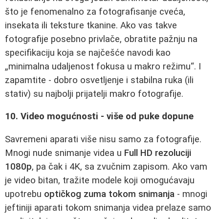
što je fenomenalno za fotografisanje cveća,
insekata ili teksture tkanine. Ako vas takve
fotografije posebno privlače, obratite pažnju na
specifikaciju koja se najčešće navodi kao
„minimalna udaljenost fokusa u makro režimu“. I
zapamtite - dobro osvetljenje i stabilna ruka (ili
stativ) su najbolji prijatelji makro fotografije.
10. Video mogućnosti - više od puke dopune
Savremeni aparati više nisu samo za fotografije.
Mnogi nude snimanje videa u
Full HD rezoluciji
1080p
, pa čak i 4K, sa zvučnim zapisom. Ako vam
je video bitan, tražite modele koji omogućavaju
upotrebu
optičkog zuma tokom snimanja
- mnogi
jeftiniji aparati tokom snimanja videa prelaze samo