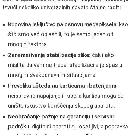
izvući nekoliko univerzalnih saveta šta
ne raditi
:
Kupovina isključivo na osnovu megapiksela
: kao
što smo već objasnili, to je samo jedan od
mnogih faktora.
Zanemarivanje stabilizacije slike
: čak i ako
mislite da vam ne treba, stabilizacija je spas u
mnogim svakodnevnim situacijama.
Prevelika ušteda na karticama i baterijama
:
neispravno napajanje ili spora kartica mogu da
unište iskustvo korišćenja skupog aparata.
Neobraćanje pažnje na garanciju i servisnu
podršku
: digitalni aparati su osetljivi, a popravka