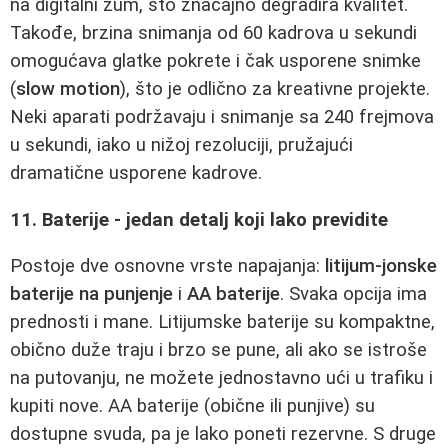
na digitalni zum, što značajno degradira kvalitet.
Takođe, brzina snimanja od 60 kadrova u sekundi
omogućava glatke pokrete i čak usporene snimke
(
slow motion
), što je odlično za kreativne projekte.
Neki aparati podržavaju i snimanje sa 240 frejmova
u sekundi, iako u nižoj rezoluciji, pružajući
dramatične usporene kadrove.
11. Baterije - jedan detalj koji lako previdite
Postoje dve osnovne vrste napajanja:
litijum-jonske
baterije na punjenje
i
AA baterije
. Svaka opcija ima
prednosti i mane. Litijumske baterije su kompaktne,
obično duže traju i brzo se pune, ali ako se istroše
na putovanju, ne možete jednostavno ući u trafiku i
kupiti nove. AA baterije (obične ili punjive) su
dostupne svuda, pa je lako poneti rezervne. S druge