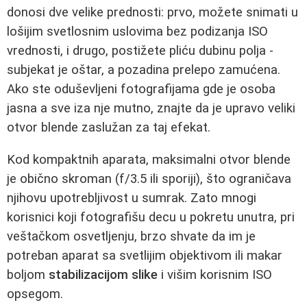
donosi dve velike prednosti: prvo, možete snimati u
lošijim svetlosnim uslovima bez podizanja ISO
vrednosti, i drugo, postižete pliću dubinu polja -
subjekat je oštar, a pozadina prelepo zamućena.
Ako ste oduševljeni fotografijama gde je osoba
jasna a sve iza nje mutno, znajte da je upravo veliki
otvor blende zaslužan za taj efekat.
Kod kompaktnih aparata, maksimalni otvor blende
je obično skroman (f/3.5 ili sporiji), što ograničava
njihovu upotrebljivost u sumrak. Zato mnogi
korisnici koji fotografišu decu u pokretu unutra, pri
veštačkom osvetljenju, brzo shvate da im je
potreban aparat sa svetlijim objektivom ili makar
boljom
stabilizacijom slike
i višim korisnim ISO
opsegom.