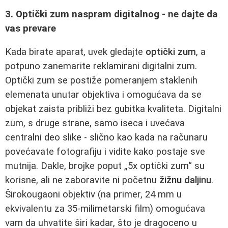
3. Optički zum naspram digitalnog - ne dajte da
vas prevare
Kada birate aparat, uvek gledajte
optički zum
, a
potpuno zanemarite reklamirani digitalni zum.
Optički zum se postiže pomeranjem staklenih
elemenata unutar objektiva i omogućava da se
objekat zaista približi bez gubitka kvaliteta. Digitalni
zum, s druge strane, samo iseca i uvećava
centralni deo slike - slično kao kada na računaru
povećavate fotografiju i vidite kako postaje sve
mutnija. Dakle, brojke poput „5x optički zum“ su
korisne, ali ne zaboravite ni početnu
žižnu daljinu
.
Širokougaoni objektiv (na primer, 24 mm u
ekvivalentu za 35-milimetarski film) omogućava
vam da uhvatite širi kadar, što je dragoceno u