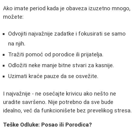
Ako imate period kada je obaveza izuzetno mnogo,
možete:
Odvojiti najvažnije zadatke i fokusirati se samo
na njih.
Tražiti pomoć od porodice ili prijatelja.
Odložiti neke manje bitne stvari za kasnije.
Uzimati kraće pauze da se osvežite.
I najvažnije - ne osećajte krivicu ako nešto ne
uradite savršeno. Nije potrebno da sve bude
idealno, već da funkcionišete bez prevelikog stresa.
Teške Odluke: Posao ili Porodica?