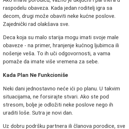
raspodelu obaveza. Kada jedan roditelj igra sa
decom, drugi može obaviti neke kućne poslove.
Zajednički rad olakšava sve.
Deca koja su malo starija mogu imati svoje male
obaveze - na primer, hranjenje kućnog ljubimca ili
nošenje veša. To ih uči odgovornosti, a vama
pomaže da imate više vremena za sebe.
Kada Plan Ne Funkcioniše
Neki dani jednostavno neće ići po planu. U takvim
situacijama, ne forsirajte stvari. Ako ste pod
stresom, bolje je odložiti neke poslove nego ih
uraditi loše. Sutra je novi dan.
Uz dobru podršku partnera ili članova porodice, sve