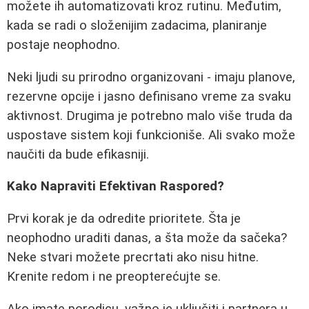
možete ih automatizovati kroz rutinu. Međutim,
kada se radi o složenijim zadacima, planiranje
postaje neophodno.
Neki ljudi su prirodno organizovani - imaju planove,
rezervne opcije i jasno definisano vreme za svaku
aktivnost. Drugima je potrebno malo više truda da
uspostave sistem koji funkcioniše. Ali svako može
naučiti da bude efikasniji.
Kako Napraviti Efektivan Raspored?
Prvi korak je da odredite prioritete. Šta je
neophodno uraditi danas, a šta može da sačeka?
Neke stvari možete precrtati ako nisu hitne.
Krenite redom i ne preopterećujte se.
Ako imate porodicu, važno je uključiti i partnera u