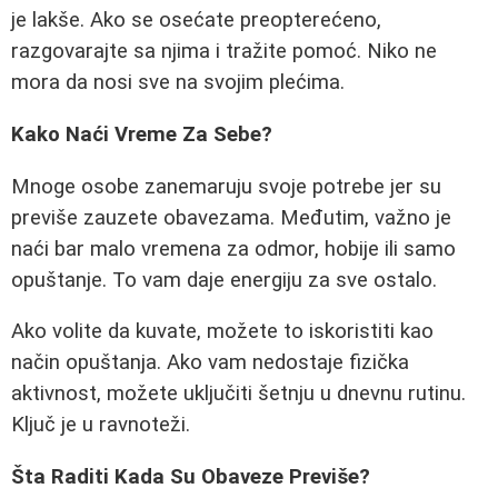
je lakše. Ako se osećate preopterećeno,
razgovarajte sa njima i tražite pomoć. Niko ne
mora da nosi sve na svojim plećima.
Kako Naći Vreme Za Sebe?
Mnoge osobe zanemaruju svoje potrebe jer su
previše zauzete obavezama. Međutim, važno je
naći bar malo vremena za odmor, hobije ili samo
opuštanje. To vam daje energiju za sve ostalo.
Ako volite da kuvate, možete to iskoristiti kao
način opuštanja. Ako vam nedostaje fizička
aktivnost, možete uključiti šetnju u dnevnu rutinu.
Ključ je u ravnoteži.
Šta Raditi Kada Su Obaveze Previše?