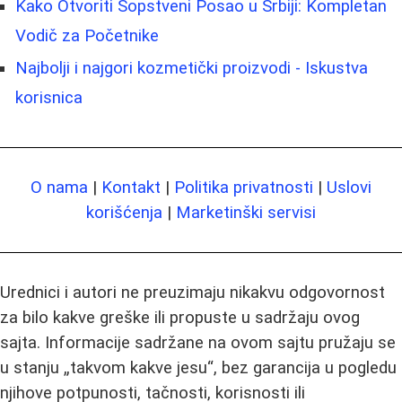
Kako Otvoriti Sopstveni Posao u Srbiji: Kompletan
Vodič za Početnike
Najbolji i najgori kozmetički proizvodi - Iskustva
korisnica
O nama
|
Kontakt
|
Politika privatnosti
|
Uslovi
korišćenja
|
Marketinški servisi
Urednici i autori ne preuzimaju nikakvu odgovornost
za bilo kakve greške ili propuste u sadržaju ovog
sajta. Informacije sadržane na ovom sajtu pružaju se
u stanju „takvom kakve jesu“, bez garancija u pogledu
njihove potpunosti, tačnosti, korisnosti ili