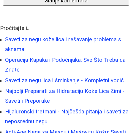
Slanje komentara
Pročitajte i...
Saveti za negu kože lica i rešavanje problema s
aknama
Operacija Kapaka i Podočnjaka: Sve Što Treba da
Znate
Saveti za negu lica i šminkanje - Kompletni vodič
Najbolji Preparati za Hidrataciju Kože Lica Zimi -
Saveti i Preporuke
Hijaluronski tretmani - Najčešća pitanja i saveti za
neposrednu negu
Anti-Age Nega za Masnu i Mešovitu Kožu: Saveti i