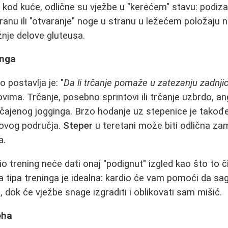
u kod kuće, odlične su vježbe u "kerėćem" stavu: podiz
ranu ili "otvaranje" noge u stranu u ležećem položaju 
žnje delove gluteusa.
inga
o postavlja je: "
Da li trčanje pomaže u zatezanju zadnji
ovima. Trčanje, posebno sprintovi ili trčanje uzbrdo, a
čajenog jogginga. Brzo hodanje uz stepenice je tako
 ovog područja.
Steper
u teretani može biti odlična z
a.
 trening neće dati onaj "podignut" izgled kao što to č
 tipa treninga je idealna: kardio će vam pomoći da sa
, dok će vježbe snage izgraditi i oblikovati sam mišić.
eha