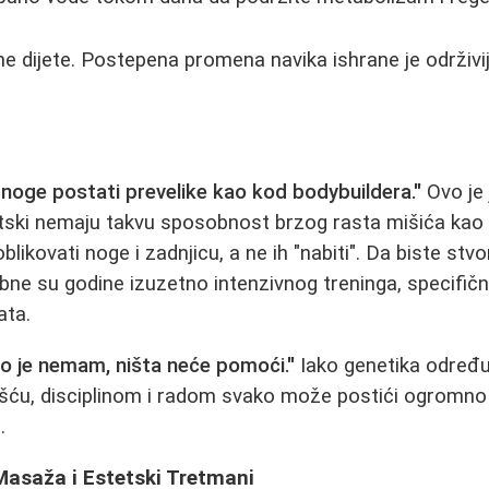
ne dijete. Postepena promena navika ishrane je održivij
 noge postati prevelike kao kod bodybuildera."
Ovo je 
tski nemaju takvu sposobnost brzog rasta mišića kao 
blikovati noge i zadnjicu, a ne ih "nabiti". Da biste stv
ebne su godine izuzetno intenzivnog treninga, specifičn
ata.
ko je nemam, ništa neće pomoći."
Iako genetika određu
ošću, disciplinom i radom svako može postići ogromno p
.
asaža i Estetski Tretmani