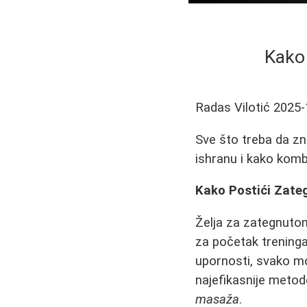
Kako 
Radas Vilotić
2025-
Sve što treba da zna
ishranu i kako komb
Kako Postići Zate
Želja za zategnuto
za početak treninga
upornosti, svako mo
najefikasnije metod
masaža
.