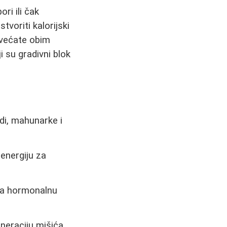
ri ili čak
tvoriti kalorijski
povećate obim
i su gradivni blok
odi, mahunarke i
energiju za
 za hormonalnu
neraciju mišića.