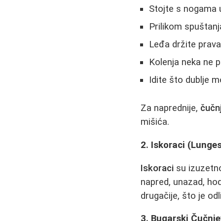
Stojte s nogama u 
Prilikom spuštanja
Leđa držite prava,
Kolenja neka ne pr
Idite što dublje 
Za naprednije,
čučn
mišića.
2. Iskoraci (Lunge
Iskoraci
su izuzetno
napred, unazad, hod
drugačije, što je o
3. Bugarski Čučnje