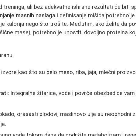
 treninga, ali bez adekvatne ishrane rezultati će biti spo
njanje masnih naslaga
i definisanje mišića potrebno je s
anje kalorija nego što trošite. Međutim, ako želite da 
šićne mase), potrebno je unostiti dovoljno proteina koj
hranu:
 izvore kao što su belo meso, riba, jaja, mlečni proizv
.
ati:
Integralne žitarice, voće i povrće obezbediće vam 
kado, orašasti plodovi, maslinovo ulje su neophodni
je.
 puno vode tokom dana da podržite metabolizam i rege