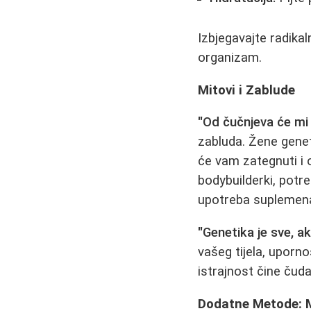
Izbjegavajte radikal
organizam.
Mitovi i Zablude
"Od čučnjeva će mi
zabluda. Žene gene
će vam zategnuti i o
bodybuilderki, potr
upotreba suplemen
"Genetika je sve, a
vašeg tijela, uporn
istrajnost čine čuda
Dodatne Metode: M