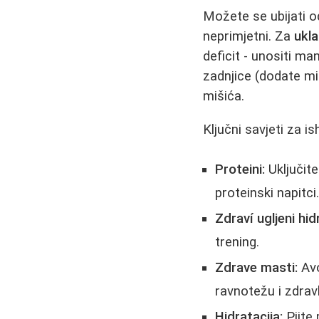
Možete se ubijati od
neprimjetni. Za
ukla
deficit - unositi m
zadnjice (dodate mi
mišića.
Ključni savjeti za is
Proteini:
Uključite
proteinski napitci
Zdraví ugljeni hidr
trening.
Zdrave masti:
Avo
ravnotežu i zdravl
Hidratacija:
Pijte