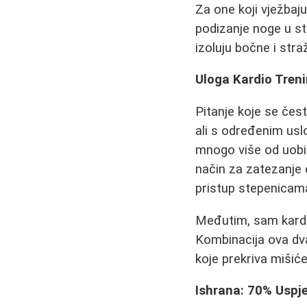
Za one koji vježbaj
podizanje noge u st
izoluju bočne i stra
Uloga Kardio Tren
Pitanje koje se čest
ali s određenim usl
mnogo više od uobi
način za zatezanje
pristup stepenicam
Međutim, sam kardio
Kombinacija ova dva
koje prekriva mišiće
Ishrana: 70% Uspj