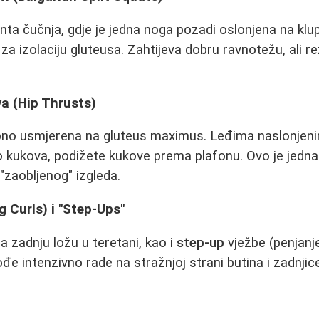
ta čučnja, gdje je jedna noga pozadi oslonjena na klupu 
za izolaciju gluteusa. Zahtijeva dobru ravnotežu, ali re
a (Hip Thrusts)
bno usmjerena na gluteus maximus. Leđima naslonjeni
kukova, podižete kukove prema plafonu. Ovo je jedna o
"zaobljenog" izgleda.
g Curls) i "Step-Ups"
a zadnju ložu u teretani, kao i
step-up
vježbe (penjanj
đe intenzivno rade na stražnjoj strani butina i zadnjic