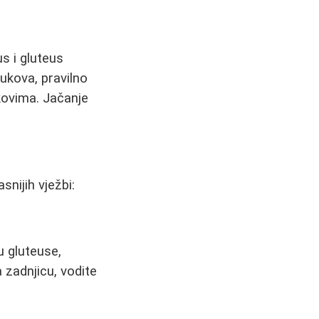
us i gluteus
kukova, pravilno
ukovima. Jačanje
snijih vježbi:
ju gluteuse,
 zadnjicu, vodite