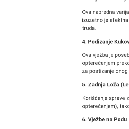
Ova napredna varijan
izuzetno je efektna 
truda.
4. Podizanje Kukov
Ova vježba je pose
opterećenjem preko 
za postizanje onog 
5. Zadnja Loža (Le
Korišćenje sprave z
opterećenjem), tako
6. Vježbe na Podu