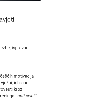
avjeti
vježbe, ispravnu
češćih motivacija
ježbi, ishrane i
rovesti kroz
reninga i
anti celulit