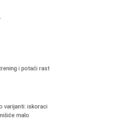
.
trening i potaći rast
varijanti: iskoraci
 mišiće malo