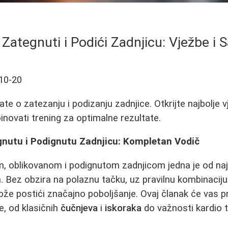
Zategnuti i Podići Zadnjicu: Vježbe i S
10-20
te o zatezanju i podizanju zadnjice. Otkrijte najbolje 
inovati trening za optimalne rezultate.
gnutu i Podignutu Zadnjicu: Kompletan Vodič
m, oblikovanom i podignutom zadnjicom jedna je od naj
. Bez obzira na polaznu tačku, uz pravilnu kombinaciju v
že postići značajno poboljšanje. Ovaj članak će vas p
e, od klasičnih
čučnjeva
i
iskoraka
do važnosti kardio t