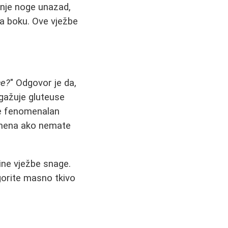
anje noge unazad,
na boku. Ove vježbe
ce?
" Odgovor je da,
ngažuje gluteuse
đe fenomenalan
amena ako nemate
ine vježbe snage.
gorite masno tkivo