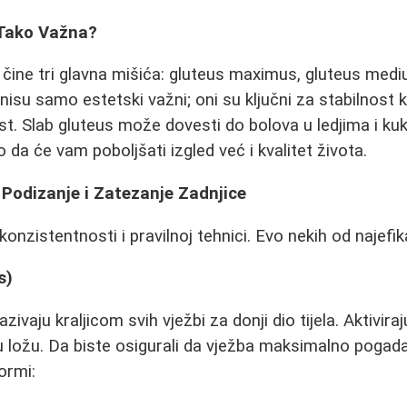
 Tako Važna?
s, čine tri glavna mišića: gluteus maximus, gluteus medi
nisu samo estetski važni; oni su ključni za stabilnost 
vost. Slab gluteus može dovesti do bolova u ledjima i k
da će vam poboljšati izgled već i kvalitet života.
 Podizanje i Zatezanje Zadnjice
konzistentnosti i pravilnoj tehnici. Evo nekih od najefika
s)
ivaju kraljicom svih vježbi za donji dio tijela. Aktivira
u ložu. Da biste osigurali da vježba maksimalno pogada
ormi: