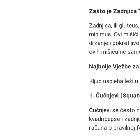
Zašto je Zadnjica
Zadnjica, ili gluteu
minimus. Ovi mišići 
držanje i pokretlji
ovih mišića ne samo 
Najbolje Vježbe za
Ključ uspjeha leži u 
1. Čučnjevi (Squat
Čučnjevi
se često naz
kvadricepse i zadnj
računa o pravilnoj f