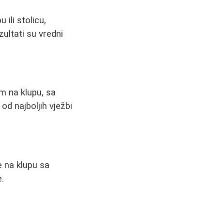
ili stolicu,
zultati su vredni
m na klupu, sa
d najboljih vježbi
e na klupu sa
e.