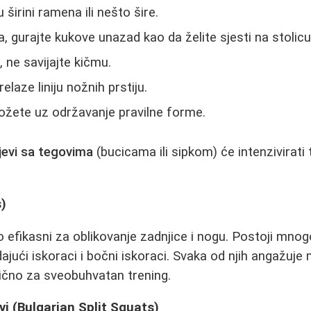
širini ramena ili nešto šire.
, gurajte kukove unazad kao da želite sjesti na stolicu
 ne savijajte kičmu.
elaze liniju nožnih prstiju.
možete uz održavanje pravilne forme.
jevi sa tegovima
(bucicama ili sipkom) će intenzivirati 
s)
 efikasni za oblikovanje zadnjice i nogu. Postoji mnogo 
ajući iskoraci i bočni iskoraci. Svaka od njih angažuje
dlično za sveobuhvatan trening.
vi (Bulgarian Split Squats)