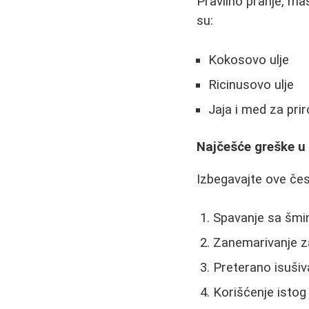
Pravilno pranje, ma
su:
Kokosovo ulje
Ricinusovo ulje
Jaja i med za pr
Najčešće greške u 
Izbegavajte ove če
Spavanje sa šm
Zanemarivanje z
Preterano isuši
Korišćenje istog