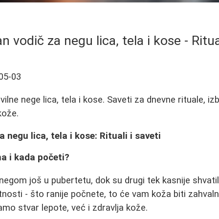
 vodič za negu lica, tela i kose - Ritual
05-03
ilne nege lica, tela i kose. Saveti za dnevne rituale, iz
kože.
negu lica, tela i kose: Rituali i saveti
a i kada početi?
negom još u pubertetu, dok su drugi tek kasnije shvatil
tnosti - što ranije počnete, to će vam koža biti zahval
amo stvar lepote, već i zdravlja kože.