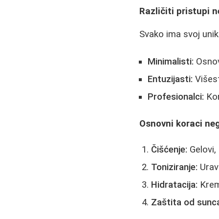
Različiti pristupi n
Svako ima svoj unik
Minimalisti:
Osnovn
Entuzijasti:
Višest
Profesionalci:
Kom
Osnovni koraci neg
Čišćenje:
Gelovi,
Toniziranje:
Urav
Hidratacija:
Krem
Zaštita od sunc