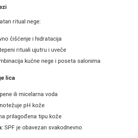
ezi
atan ritual nege:
o čišćenje i hidratacija
epeni rituali ujutru i uveče
binacija kućne nege i poseta salonima
e lica
 pene ili micelarna voda
notežuje pH kože
a prilagođena tipu kože
a:
SPF je obavezan svakodnevno