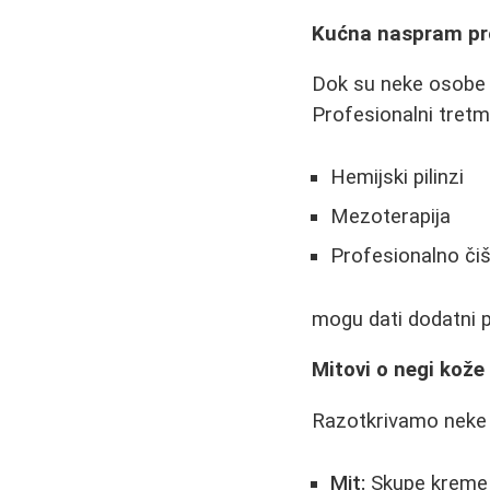
Kućna naspram pr
Dok su neke osobe v
Profesionalni tretm
Hemijski pilinzi
Mezoterapija
Profesionalno čiš
mogu dati dodatni p
Mitovi o negi kože
Razotkrivamo neke 
Mit:
Skupe kreme u