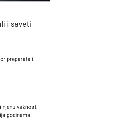
i i saveti
bor preparata i
i njenu važnost.
nija godinama