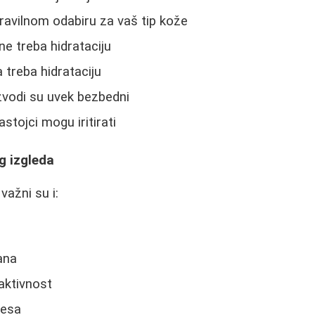
pravilnom odabiru za vaš tip kože
e treba hidrataciju
treba hidrataciju
zvodi su uvek bezbedni
astojci mogu iritirati
g izgleda
važni su i:
ana
aktivnost
resa