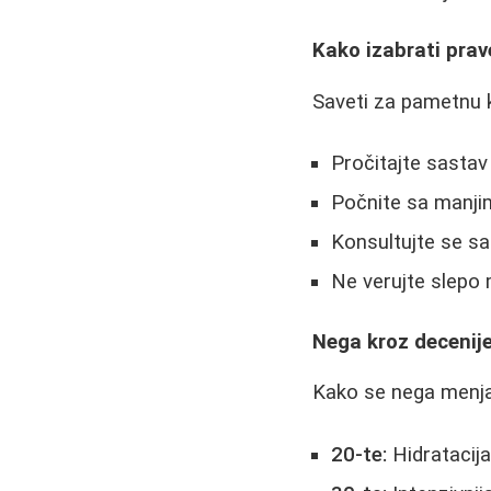
Kako izabrati prav
Saveti za pametnu 
Pročitajte sastav
Počnite sa manji
Konsultujte se s
Ne verujte slepo
Nega kroz decenij
Kako se nega menj
20-te:
Hidratacija