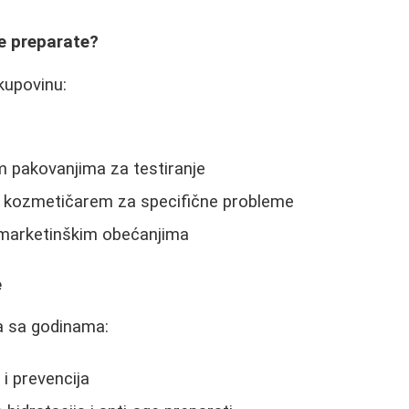
e preparate?
kupovinu:
m pakovanjima za testiranje
a kozmetičarem za specifične probleme
 marketinškim obećanjima
e
a sa godinama:
 i prevencija