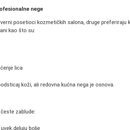
ofesionalne nege
erni posetioci kozmetičkih salona, druge preferiraju k
ani kao što su:
ćenje lica
odsticaj koži, ali redovna kućna nega je osnova.
česte zablude:
vek deluju bolje