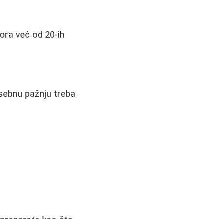
bora već od 20-ih
osebnu pažnju treba