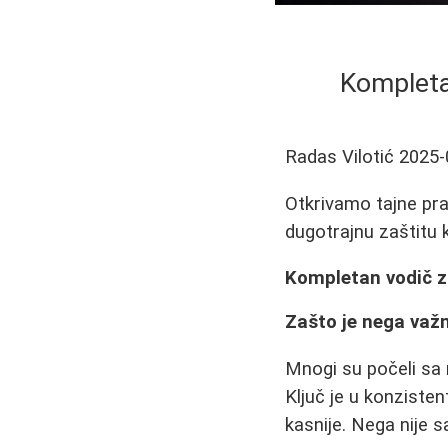
Kompletan
Radas Vilotić
2025-
Otkrivamo tajne prav
dugotrajnu zaštitu 
Kompletan vodič za 
Zašto je nega važn
Mnogi su počeli sa 
Ključ je u konzisten
kasnije. Nega nije s