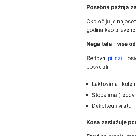
Posebna pažnja za
Oko očiju je najose
godina kao prevenci
Nega tela - više o
Redovni
pilinzi
i los
posvetiti:
Laktovima i kole
Stopalima (redovn
Dekolteu i vratu
Kosa zaslužuje po