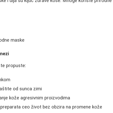
ske i ulja su ključ zdrave kose. Mnoge koriste prirodn
irodne maske
nezi
ste propuste:
inkom
aštite od sunca zimi
vanje kože agresivnim proizvodima
 preparata ceo život bez obzira na promene kože