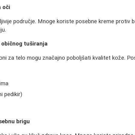
 oči
tljivije područje. Mnoge koriste posebne kreme protiv 
ju.
d običnog tuširanja
ioni za telo mogu značajno poboljšati kvalitet kože. P
nima
i pedikir)
sebnu brigu