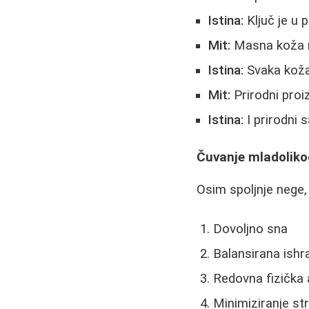
Istina:
Ključ je u 
Mit:
Masna koža n
Istina:
Svaka koža 
Mit:
Prirodni proi
Istina:
I prirodni s
Čuvanje mladoliko
Osim spoljnje nege, 
Dovoljno sna
Balansirana ishr
Redovna fizička 
Minimiziranje st