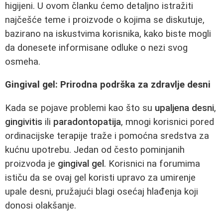
higijeni. U ovom članku ćemo detaljno istražiti
najčešće teme i proizvode o kojima se diskutuje,
bazirano na iskustvima korisnika, kako biste mogli
da donesete informisane odluke o nezi svog
osmeha.
Gingival gel: Prirodna podrška za zdravlje desni
Kada se pojave problemi kao što su
upaljena desni
,
gingivitis
ili
paradontopatija
, mnogi korisnici pored
ordinacijske terapije traže i pomoćna sredstva za
kućnu upotrebu. Jedan od često pominjanih
proizvoda je
gingival gel
. Korisnici na forumima
ističu da se ovaj gel koristi upravo za umirenje
upale desni, pružajući blagi osećaj hlađenja koji
donosi olakšanje.