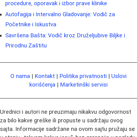
procedure, oporavak i izbor prave klinike
Autofagija i Intervalno Gladovanje: Vodič za
Početnike i Iskustva
Savršena Bašta: Vodič kroz Druželjubive Biljke i
Prirodnu Zaštitu
O nama
|
Kontakt
|
Politika privatnosti
|
Uslovi
korišćenja
|
Marketinški servisi
Urednici i autori ne preuzimaju nikakvu odgovornost
za bilo kakve greške ili propuste u sadržaju ovog
sajta. Informacije sadržane na ovom sajtu pružaju se