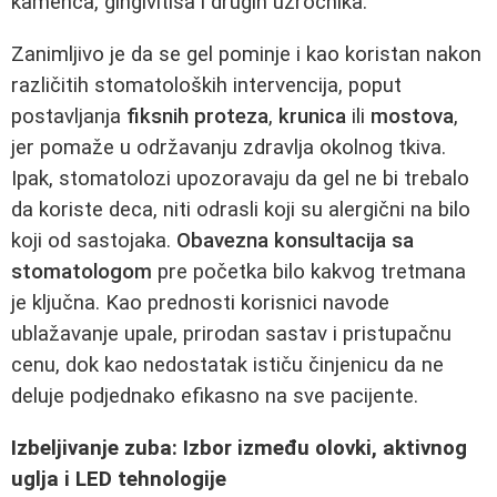
kamenca, gingivitisa i drugih uzročnika.
Zanimljivo je da se gel pominje i kao koristan nakon
različitih stomatoloških intervencija, poput
postavljanja
fiksnih proteza
,
krunica
ili
mostova
,
jer pomaže u održavanju zdravlja okolnog tkiva.
Ipak, stomatolozi upozoravaju da gel ne bi trebalo
da koriste deca, niti odrasli koji su alergični na bilo
koji od sastojaka.
Obavezna konsultacija sa
stomatologom
pre početka bilo kakvog tretmana
je ključna. Kao prednosti korisnici navode
ublažavanje upale, prirodan sastav i pristupačnu
cenu, dok kao nedostatak ističu činjenicu da ne
deluje podjednako efikasno na sve pacijente.
Izbeljivanje zuba: Izbor između olovki, aktivnog
uglja i LED tehnologije