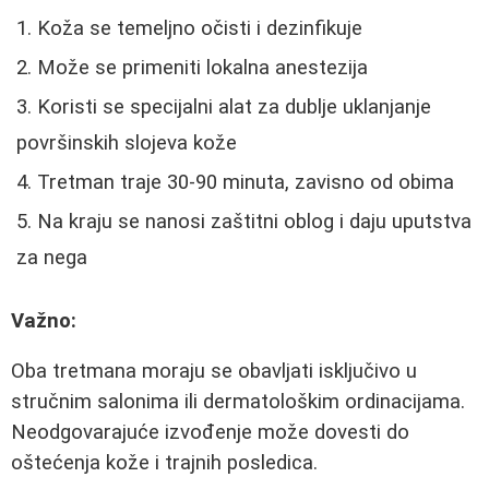
Koža se temeljno očisti i dezinfikuje
Može se primeniti lokalna anestezija
Koristi se specijalni alat za dublje uklanjanje
površinskih slojeva kože
Tretman traje 30-90 minuta, zavisno od obima
Na kraju se nanosi zaštitni oblog i daju uputstva
za nega
Važno:
Oba tretmana moraju se obavljati isključivo u
stručnim salonima ili dermatološkim ordinacijama.
Neodgovarajuće izvođenje može dovesti do
oštećenja kože i trajnih posledica.