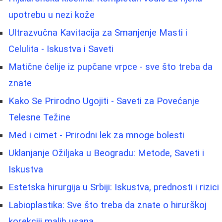
upotrebu u nezi kože
Ultrazvučna Kavitacija za Smanjenje Masti i
Celulita - Iskustva i Saveti
Matične ćelije iz pupčane vrpce - sve što treba da
znate
Kako Se Prirodno Ugojiti - Saveti za Povećanje
Telesne Težine
Med i cimet - Prirodni lek za mnoge bolesti
Uklanjanje Ožiljaka u Beogradu: Metode, Saveti i
Iskustva
Estetska hirurgija u Srbiji: Iskustva, prednosti i rizici
Labioplastika: Sve što treba da znate o hirurškoj
korekciji malih usana