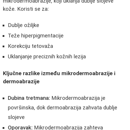
mikrodermoabrazije, koji uklanja dublje slojeve
kože. Koristi se za:
Dublje ožiljke
Teže hiperpigmentacije
Korekciju tetovaža
Uklanjanje preciznih kožnih lezija
Ključne razlike između mikrodermoabrazije i
dermoabrazije
Dubina tretmana:
Mikrodermoabrazija je
površinska, dok dermoabrazija zahvata dublje
slojeve
Oporavak:
Mikrodermoabrazija zahteva