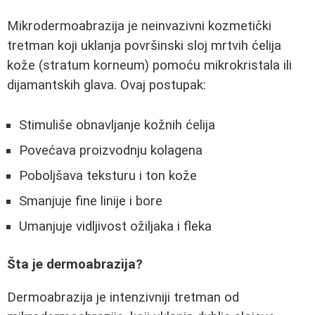
Mikrodermoabrazija je neinvazivni kozmetički
tretman koji uklanja površinski sloj mrtvih ćelija
kože (stratum korneum) pomoću mikrokristala ili
dijamantskih glava. Ovaj postupak:
Stimuliše obnavljanje kožnih ćelija
Povećava proizvodnju kolagena
Poboljšava teksturu i ton kože
Smanjuje fine linije i bore
Umanjuje vidljivost ožiljaka i fleka
Šta je dermoabrazija?
Dermoabrazija je intenzivniji tretman od