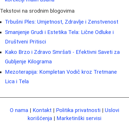
Tekstovi na srodnim blogovima
Trbušni Ples: Umjetnost, Zdravlje i Zenstvenost
Smanjenje Grudi i Estetika Tela: Lične Odluke i
Društveni Pritisci
Kako Brzo i Zdravo Smršati - Efektivni Saveti za
Gubljenje Kilograma
Mezoterapija: Kompletan Vodič kroz Tretmane
Lica i Tela
O nama
|
Kontakt
|
Politika privatnosti
|
Uslovi
korišćenja
|
Marketinški servisi