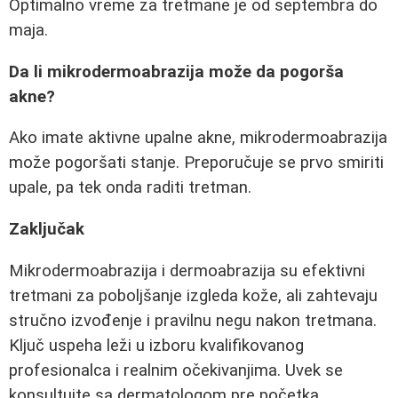
Optimalno vreme za tretmane je od septembra do
maja.
Da li mikrodermoabrazija može da pogorša
akne?
Ako imate aktivne upalne akne, mikrodermoabrazija
može pogoršati stanje. Preporučuje se prvo smiriti
upale, pa tek onda raditi tretman.
Zaključak
Mikrodermoabrazija i dermoabrazija su efektivni
tretmani za poboljšanje izgleda kože, ali zahtevaju
stručno izvođenje i pravilnu negu nakon tretmana.
Ključ uspeha leži u izboru kvalifikovanog
profesionalca i realnim očekivanjima. Uvek se
konsultujte sa dermatologom pre početka