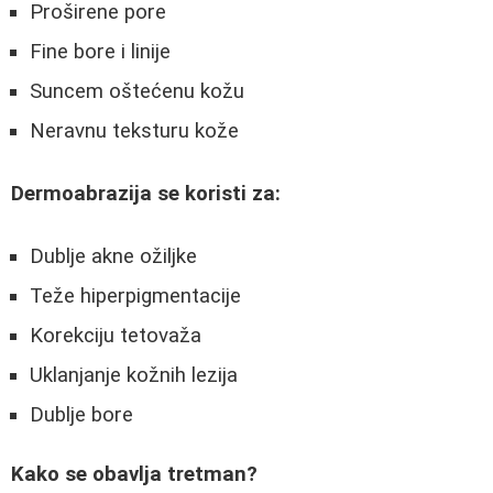
Proširene pore
Fine bore i linije
Suncem oštećenu kožu
Neravnu teksturu kože
Dermoabrazija se koristi za:
Dublje akne ožiljke
Teže hiperpigmentacije
Korekciju tetovaža
Uklanjanje kožnih lezija
Dublje bore
Kako se obavlja tretman?