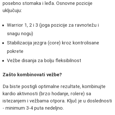
posebno stomaka i leđa. Osnovne pozicije
uključuju:
Warrior 1, 2 i 3 (joga pozicije za ravnotežu i
snagu nogu)
Stabilizacija jezgra (core) kroz kontrolisane
pokrete
Vežbe disanja za bolju fleksibilnost
Zašto kombinovati vežbe?
Da biste postigli optimalne rezultate, kombinujte
kardio aktivnosti (brzo hodanje, rolere) sa
istezanjem i vežbama otpora. Ključ je u doslednosti
- minimum 3-4 puta nedeljno.