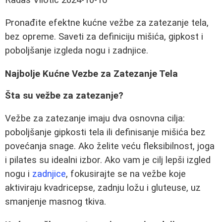
Pronađite efektne kućne vežbe za zatezanje tela,
bez opreme. Saveti za definiciju mišića, gipkost i
poboljšanje izgleda nogu i zadnjice.
Najbolje Kućne Vezbe za Zatezanje Tela
Šta su vežbe za zatezanje?
Vežbe za zatezanje imaju dva osnovna cilja:
poboljšanje gipkosti tela ili definisanje mišića bez
povećanja snage. Ako želite veću fleksibilnost, joga
i pilates su idealni izbor. Ako vam je cilj lepši izgled
nogu i
zadnjice
, fokusirajte se na vežbe koje
aktiviraju kvadricepse, zadnju ložu i gluteuse, uz
smanjenje masnog tkiva.