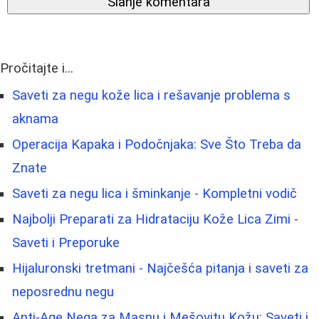
Slanje komentara
Pročitajte i...
Saveti za negu kože lica i rešavanje problema s
aknama
Operacija Kapaka i Podočnjaka: Sve Što Treba da
Znate
Saveti za negu lica i šminkanje - Kompletni vodič
Najbolji Preparati za Hidrataciju Kože Lica Zimi -
Saveti i Preporuke
Hijaluronski tretmani - Najčešća pitanja i saveti za
neposrednu negu
Anti-Age Nega za Masnu i Mešovitu Kožu: Saveti i