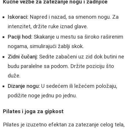
Kućne vežbe za zatezanje nogu i zadnjice
Iskoraci:
Napred i nazad, sa smenom nogu. Za
intenzitet, držite ruke iznad glave.
Paciji hod:
Skakanje u mestu sa široko raširenim
nogama, simulirajući žablji skok.
Zidni čučanj:
Sedite zabačeni uz zid dok butini ne
budu paralelne sa podom. Držite poziciju što
duže.
Dizanje nogu:
U sedećem ili ležećem položaju,
podižite noge jednu po jednu.
Pilates i joga za gipkost
Pilates je izuzetno efektan za zatezanje celog tela,