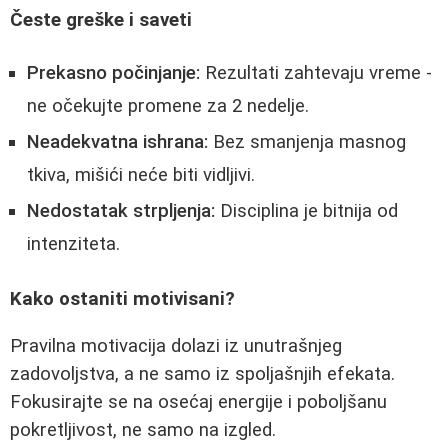
Česte greške i saveti
Prekasno počinjanje:
Rezultati zahtevaju vreme -
ne očekujte promene za 2 nedelje.
Neadekvatna ishrana:
Bez smanjenja masnog
tkiva, mišići neće biti vidljivi.
Nedostatak strpljenja:
Disciplina je bitnija od
intenziteta.
Kako ostaniti motivisani?
Pravilna motivacija dolazi iz unutrašnjeg
zadovoljstva, a ne samo iz spoljašnjih efekata.
Fokusirajte se na osećaj energije i poboljšanu
pokretljivost, ne samo na izgled.