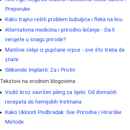
Preporuke
Kako trajno rešiti problem bubuljica i fleka na licu
Alternativna medicina i prirodno lečenje - Da li
verujete u snagu prirode?
Matične ćelije iz pupčane vrpce - sve što treba da
znate
Silikonski Implanti: Za i Protiv
Tekstovi na srodnim blogovima
Vodič kroz savršen piling za tijelo: Od domaćih
recepata do hemijskih tretmana
Kako Ukloniti Podbradak: Sve Prirodne i Hirurške
Metode