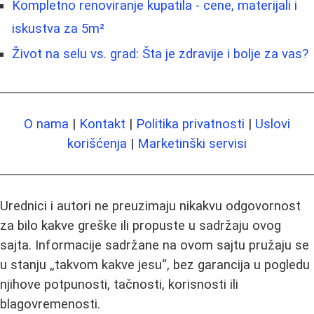
Kompletno renoviranje kupatila - cene, materijali i
iskustva za 5m²
Život na selu vs. grad: Šta je zdravije i bolje za vas?
O nama
|
Kontakt
|
Politika privatnosti
|
Uslovi
korišćenja
|
Marketinški servisi
Urednici i autori ne preuzimaju nikakvu odgovornost
za bilo kakve greške ili propuste u sadržaju ovog
sajta. Informacije sadržane na ovom sajtu pružaju se
u stanju „takvom kakve jesu“, bez garancija u pogledu
njihove potpunosti, tačnosti, korisnosti ili
blagovremenosti.