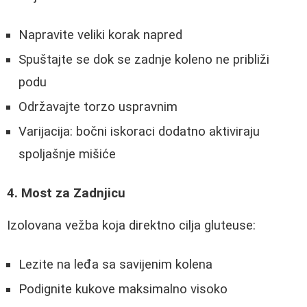
Napravite veliki korak napred
Spuštajte se dok se zadnje koleno ne približi
podu
Održavajte torzo uspravnim
Varijacija: bočni iskoraci dodatno aktiviraju
spoljašnje mišiće
4. Most za Zadnjicu
Izolovana vežba koja direktno cilja gluteuse:
Lezite na leđa sa savijenim kolena
Podignite kukove maksimalno visoko