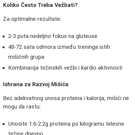
Koliko Često Treba Vežbati?
Za optimalne rezultate:
2-3 puta nedeljno fokus na gluteuse
48-72 sata odmora između treninga istih
mišićnih grupa
Kombinacija težinskih vežbi i kardio aktivnosti
Ishrana za Razvoj Mišića
Bez adekvatnog unosa proteina i kalorija, mišići ne
mogu da rastu:
Unosite 1.6-2.2g proteina po kilogramu telesne
težine dnevno