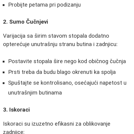
Probijte petama pri podizanju
2. Sumo Čučnjevi
Varijacija sa širim stavom stopala dodatno
opterećuje unutrašnju stranu butina i zadnjicu:
Postavite stopala šire nego kod običnog čučnja
Prsti treba da budu blago okrenuti ka spolja
Spuštajte se kontrolisano, osećajući napetost u
unutrašnjim butinama
3. Iskoraci
Iskoraci su izuzetno efikasni za oblikovanje
zadnjice: