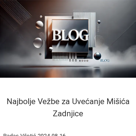
Najbolje Vežbe za Uvećanje Mišića
Zadnjice
Radas Vilotić
2024-08-16