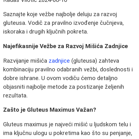
Saznajte koje vežbe najbolje deluju za razvoj
gluteusa. Vodič za pravilno izvođenje čučnjeva,
iskoraka i drugih ključnih pokreta.
Najefikasnije Vežbe za Razvoj Mišića Zadnjice
Razvijanje mišića
zadnjice
(gluteusa) zahteva
kombinaciju pravilno odabranih vežbi, doslednosti i
dobre ishrane. U ovom vodiču ćemo detaljno
objasniti najbolje metode za postizanje željenih
rezultata.
Zašto je Gluteus Maximus Važan?
Gluteus maximus je najveći mišić u ljudskom telu i
ima ključnu ulogu u pokretima kao što su penjanje,