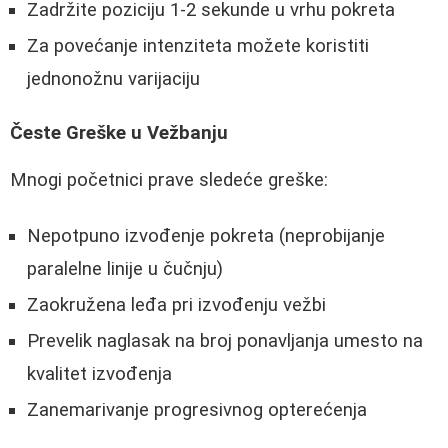
Zadržite poziciju 1-2 sekunde u vrhu pokreta
Za povećanje intenziteta možete koristiti
jednonožnu varijaciju
Česte Greške u Vežbanju
Mnogi početnici prave sledeće greške:
Nepotpuno izvođenje pokreta (neprobijanje
paralelne linije u čučnju)
Zaokružena leđa pri izvođenju vežbi
Prevelik naglasak na broj ponavljanja umesto na
kvalitet izvođenja
Zanemarivanje progresivnog opterećenja