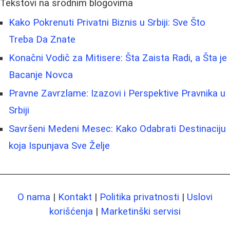
Tekstovi na srodnim blogovima
Kako Pokrenuti Privatni Biznis u Srbiji: Sve Što
Treba Da Znate
Konačni Vodič za Mitisere: Šta Zaista Radi, a Šta je
Bacanje Novca
Pravne Zavrzlame: Izazovi i Perspektive Pravnika u
Srbiji
Savršeni Medeni Mesec: Kako Odabrati Destinaciju
koja Ispunjava Sve Želje
O nama
|
Kontakt
|
Politika privatnosti
|
Uslovi
korišćenja
|
Marketinški servisi