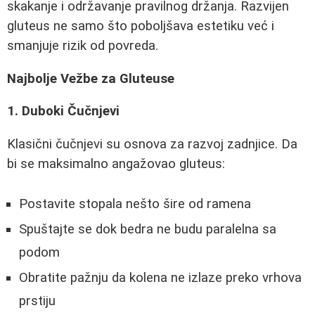
skakanje i održavanje pravilnog držanja. Razvijen
gluteus ne samo što poboljšava estetiku već i
smanjuje rizik od povreda.
Najbolje Vežbe za Gluteuse
1. Duboki Čučnjevi
Klasični čučnjevi su osnova za razvoj zadnjice. Da
bi se maksimalno angažovao gluteus:
Postavite stopala nešto šire od ramena
Spuštajte se dok bedra ne budu paralelna sa
podom
Obratite pažnju da kolena ne izlaze preko vrhova
prstiju