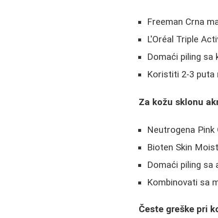
Freeman Crna mas
L'Oréal Triple Act
Domaći piling sa
Koristiti 2-3 puta
Za kožu sklonu ak
Neutrogena Pink 
Bioten Skin Moist
Domaći piling sa 
Kombinovati sa 
Česte greške pri k