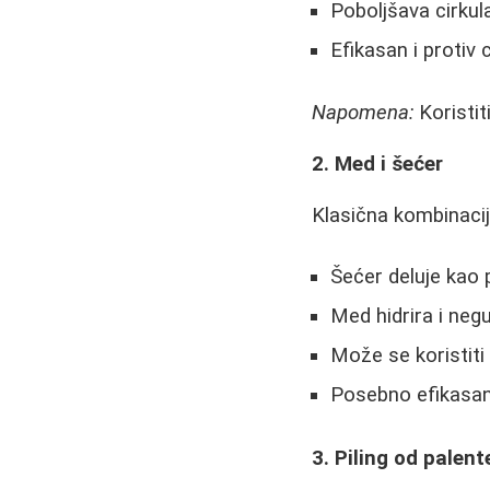
Poboljšava cirkul
Efikasan i protiv c
Napomena:
Koristit
2. Med i šećer
Klasična kombinacij
Šećer deluje kao p
Med hidrira i neg
Može se koristiti 
Posebno efikasan
3. Piling od palent