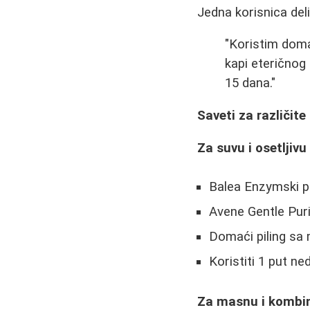
Jedna korisnica deli
"Koristim domać
kapi eteričnog 
15 dana."
Saveti za različite
Za suvu i osetljivu
Balea Enzymski pi
Avene Gentle Pur
Domaći piling sa
Koristiti 1 put ne
Za masnu i kombi