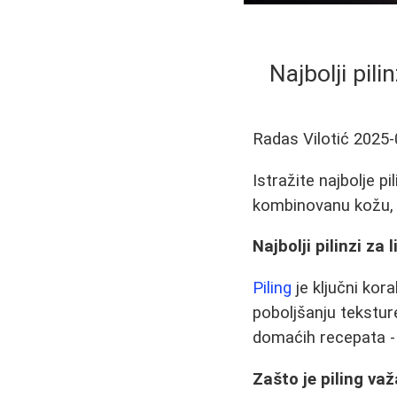
Najbolji pil
Radas Vilotić
2025-
Istražite najbolje p
kombinovanu kožu, ka
Najbolji pilinzi za 
Piling
je ključni kora
poboljšanju tekstur
domaćih recepata - 
Zašto je piling va