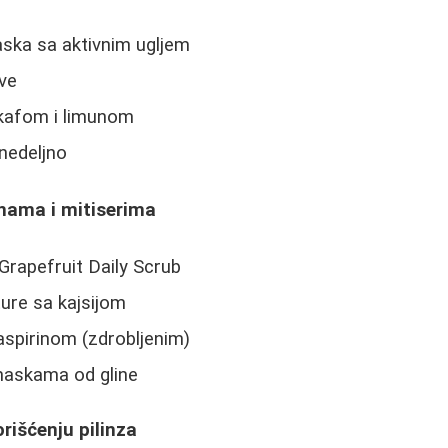
ka sa aktivnim ugljem
ive
 kafom i limunom
 nedeljno
nama i mitiserima
Grapefruit Daily Scrub
ure sa kajsijom
aspirinom (zdrobljenim)
maskama od gline
orišćenju pilinza