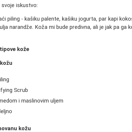
 svoje iskustvo:
i piling - kašiku palente, kašiku jogurta, par kapi koko
ulja narandže. Koža mi bude predivna, ali je jak pa ga k
 tipove kože
 kožu
ling
ifying Scrub
 medom i maslinovim uljem
deljno
novanu kožu