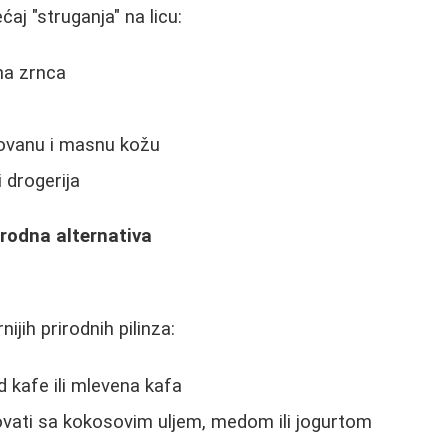
ćaj "struganja" na licu:
na zrnca
ovanu i masnu kožu
 drogerija
irodna alternativa
ijih prirodnih pilinza:
d kafe ili mlevena kafa
ati sa kokosovim uljem, medom ili jogurtom