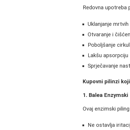
Redovna upotreba p
Uklanjanje mrtvih 
Otvaranje i čišće
Poboljšanje cirkul
Lakšu apsorpciju
Sprječavanje nast
Kupovni pilinzi koj
1. Balea Enzymski 
Ovaj enzimski piling
Ne ostavlja iritaci