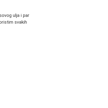
sovog ulja i par
oristim svakih