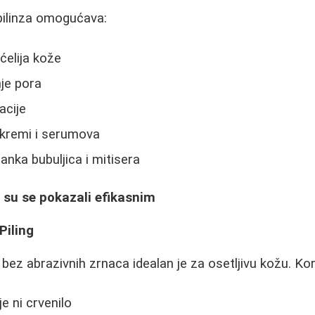
ilinza omogućava:
ćelija kože
nje pora
acije
 kremi i serumova
anka bubuljica i mitisera
i su se pokazali efikasnim
Piling
 bez abrazivnih zrnaca idealan je za osetljivu kožu. Kori
je ni crvenilo