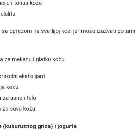
aciju i tonus kože
elulita
i sa oprezom na svetlijoj koži jer može izazvati potamn
a za mekanu i glatku kožu:
rirodni eksfolijant
uje kožu
i za usne i telo
 za suvu kožu
e (kukuruznog griza) i jogurta