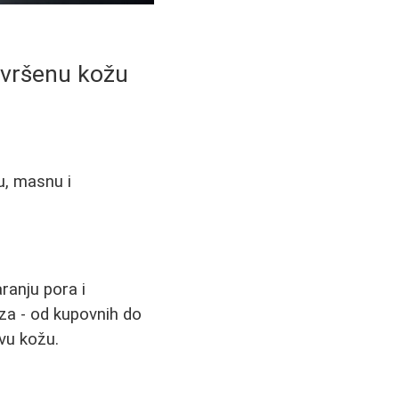
savršenu kožu
u, masnu i
aranju pora i
nza - od kupovnih do
avu kožu.