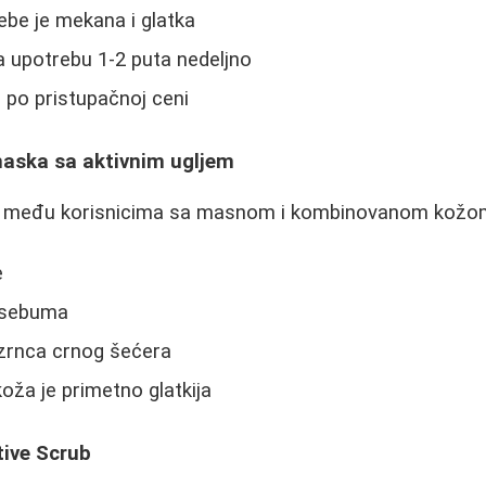
be je mekana i glatka
a upotrebu 1-2 puta nedeljno
po pristupačnoj ceni
aska sa aktivnim ugljem
 među korisnicima sa masnom i kombinovanom kožo
e
 sebuma
 zrnca crnog šećera
ža je primetno glatkija
ctive Scrub