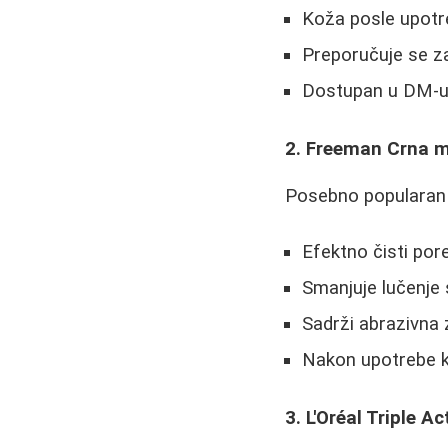
Koža posle upotre
Preporučuje se z
Dostupan u DM-u 
2. Freeman Crna m
Posebno popularan
Efektno čisti por
Smanjuje lučenje
Sadrži abrazivna
Nakon upotrebe ko
3. L'Oréal Triple A