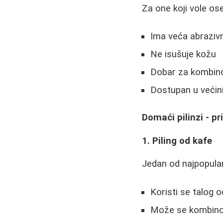
Za one koji vole ose
Ima veća abraziv
Ne isušuje kožu
Dobar za kombin
Dostupan u većini
Domaći pilinzi - pr
1. Piling od kafe
Jedan od najpopularn
Koristi se talog o
Može se kombinov