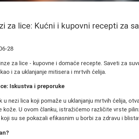
inzi za lice: Kućni i kupovni recepti za 
06-28
ilinze za lice - kupovne i domaće recepte. Saveti za suv
o i za uklanjanje mitisera i mrtvih ćelija.
lice: Iskustva i preporuke
k u nezi lica koji pomaže u uklanjanju mrtvih ćelija, otv
e kože. U ovom članku, istražićemo različite vrste pili
koji su se pokazali efikasnim u borbi za zdravu i blist
žan?