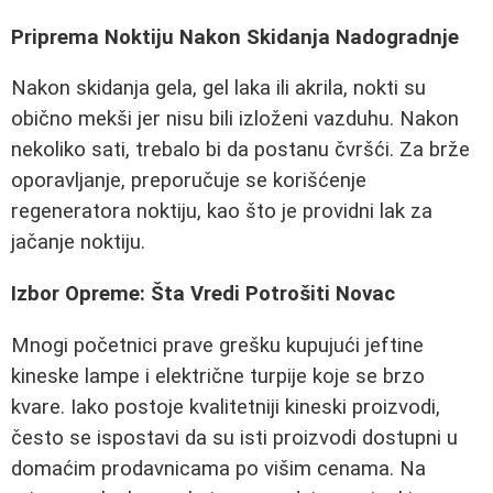
Priprema Noktiju Nakon Skidanja Nadogradnje
Nakon skidanja gela, gel laka ili akrila, nokti su
obično mekši jer nisu bili izloženi vazduhu. Nakon
nekoliko sati, trebalo bi da postanu čvršći. Za brže
oporavljanje, preporučuje se korišćenje
regeneratora noktiju, kao što je providni lak za
jačanje noktiju.
Izbor Opreme: Šta Vredi Potrošiti Novac
Mnogi početnici prave grešku kupujući jeftine
kineske lampe i električne turpije koje se brzo
kvare. Iako postoje kvalitetniji kineski proizvodi,
često se ispostavi da su isti proizvodi dostupni u
domaćim prodavnicama po višim cenama. Na