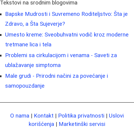
Tekstovi na srodnim blogovima
Bapske Mudrosti i Suvremeno Roditeljstvo: Šta je
Zdravo, a Šta Sujeverje?
Umesto kreme: Sveobuhvatni vodič kroz moderne
tretmane lica i tela
Problemi sa cirkulacijom i venama - Saveti za
ublažavanje simptoma
Male grudi - Prirodni načini za povećanje i
samopouzdanje
O nama
|
Kontakt
|
Politika privatnosti
|
Uslovi
korišćenja
|
Marketinški servisi