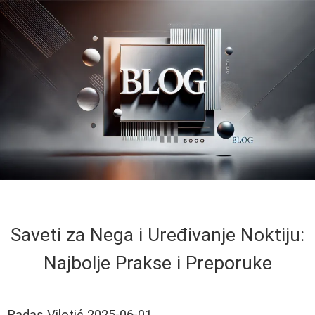
Saveti za Nega i Uređivanje Noktiju:
Najbolje Prakse i Preporuke
Radas Vilotić
2025-06-01