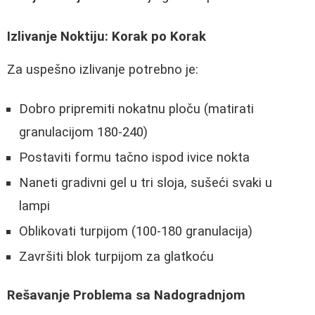
Izlivanje Noktiju: Korak po Korak
Za uspešno izlivanje potrebno je:
Dobro pripremiti nokatnu ploču (matirati
granulacijom 180-240)
Postaviti formu tačno ispod ivice nokta
Naneti gradivni gel u tri sloja, sušeći svaki u
lampi
Oblikovati turpijom (100-180 granulacija)
Završiti blok turpijom za glatkoću
Rešavanje Problema sa Nadogradnjom