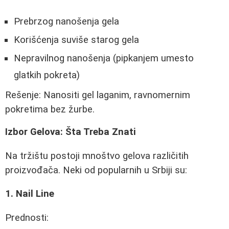
Prebrzog nanošenja gela
Korišćenja suviše starog gela
Nepravilnog nanošenja (pipkanjem umesto
glatkih pokreta)
Rešenje: Nanositi gel laganim, ravnomernim
pokretima bez žurbe.
Izbor Gelova: Šta Treba Znati
Na tržištu postoji mnoštvo gelova različitih
proizvođača. Neki od popularnih u Srbiji su:
1. Nail Line
Prednosti: