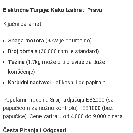
Električne Turpije: Kako Izabrati Pravu
Ključni parametri:
Snaga motora
(35W je optimalno)
Broj obrtaja
(30,000 rpm je standard)
Težina
(1.7kg može biti previše za duže
korišćenje)
Karbidni nastavci
- efikasniji od papirnih
Popularni modeli u Srbiji uključuju EB2000 (sa
papučicom za nožnu kontrolu) i EB1000 (bez
papučice). Cene variraju od 4,000 do 9,000 dinara.
Česta Pitanja i Odgovori