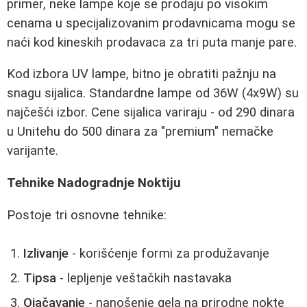
primer, neke lampe koje se prodaju po visokim
cenama u specijalizovanim prodavnicama mogu se
naći kod kineskih prodavaca za tri puta manje pare.
Kod izbora UV lampe, bitno je obratiti pažnju na
snagu sijalica. Standardne lampe od 36W (4x9W) su
najčešći izbor. Cene sijalica variraju - od 290 dinara
u Unitehu do 500 dinara za "premium" nemačke
varijante.
Tehnike Nadogradnje Noktiju
Postoje tri osnovne tehnike:
Izlivanje
- korišćenje formi za produžavanje
Tipsa
- lepljenje veštačkih nastavaka
Ojačavanje
- nanošenje gela na prirodne nokte