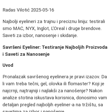
Radas Vilotić
2025-05-16
Najbolji eyelineri za trajnu i preciznu liniju: testirali
smo MAC, NYX, Inglot, L'Oreal i druge brendove.
Saveti za izbor, nanosenje i skidanje.
Savršeni Eyeliner: Testiranje Najboljih Proizvoda
i Saveti za Nanosenje
Uvod
Pronalazak savršenog eyelinera je pravi izazov. Da
li vam treba tečni, gel, olovka ili flomaster? Koji je
najcrnji, najtrajniji i najlakši za nanošenje? Nakon
analize stotina iskustava korisnica, donosimo vam
detaljan pregled najboljih eyeliner-a na tržištu, sa
savetima za izbor i nanošenje.