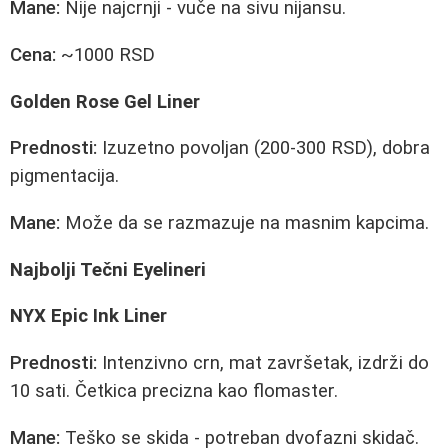
Mane:
Nije najcrnji - vuče na sivu nijansu.
Cena:
~1000 RSD
Golden Rose Gel Liner
Prednosti:
Izuzetno povoljan (200-300 RSD), dobra
pigmentacija.
Mane:
Može da se razmazuje na masnim kapcima.
Najbolji Tečni Eyelineri
NYX Epic Ink Liner
Prednosti:
Intenzivno crn, mat završetak, izdrži do
10 sati. Četkica precizna kao flomaster.
Mane:
Teško se skida - potreban dvofazni skidač.