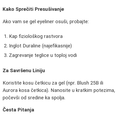
Kako Sprečiti Presušivanje
Ako vam se gel eyeliner osuši, probajte:
Kap fiziološkog rastvora
Inglot Duraline (najefikasnije)
Zagrevanje teglice u toploj vodi
Za Savršenu Liniju
Koristite kosu četkicu za gel (npr. Blush 25B ili
Aurora kosa četkica). Nanosite u kratkim potezima,
počevši od sredine ka spolja.
Česta Pitanja