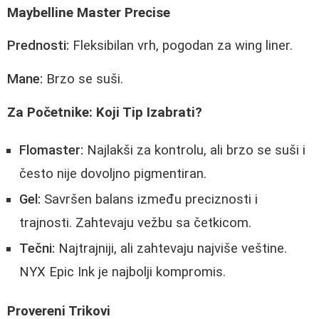
Maybelline Master Precise
Prednosti:
Fleksibilan vrh, pogodan za wing liner.
Mane:
Brzo se suši.
Za Početnike: Koji Tip Izabrati?
Flomaster:
Najlakši za kontrolu, ali brzo se suši i
često nije dovoljno pigmentiran.
Gel:
Savršen balans između preciznosti i
trajnosti. Zahtevaju vežbu sa četkicom.
Tečni:
Najtrajniji, ali zahtevaju najviše veštine.
NYX Epic Ink je najbolji kompromis.
Provereni Trikovi