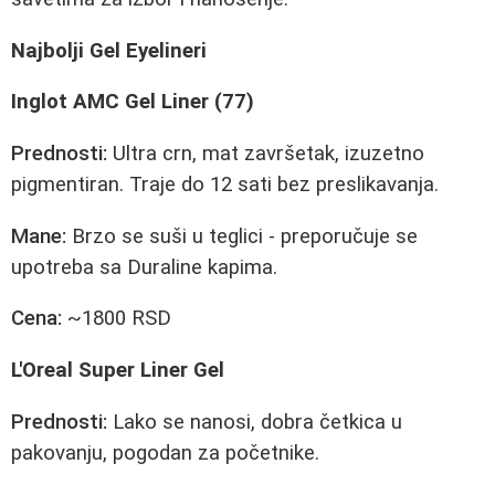
Najbolji Gel Eyelineri
Inglot AMC Gel Liner (77)
Prednosti:
Ultra crn, mat završetak, izuzetno
pigmentiran. Traje do 12 sati bez preslikavanja.
Mane:
Brzo se suši u teglici - preporučuje se
upotreba sa Duraline kapima.
Cena:
~1800 RSD
L'Oreal Super Liner Gel
Prednosti:
Lako se nanosi, dobra četkica u
pakovanju, pogodan za početnike.