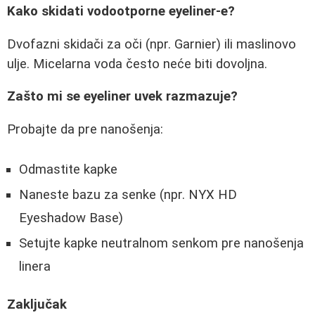
Kako skidati vodootporne eyeliner-e?
Dvofazni skidači za oči (npr. Garnier) ili maslinovo
ulje. Micelarna voda često neće biti dovoljna.
Zašto mi se eyeliner uvek razmazuje?
Probajte da pre nanošenja:
Odmastite kapke
Naneste bazu za senke (npr. NYX HD
Eyeshadow Base)
Setujte kapke neutralnom senkom pre nanošenja
linera
Zaključak