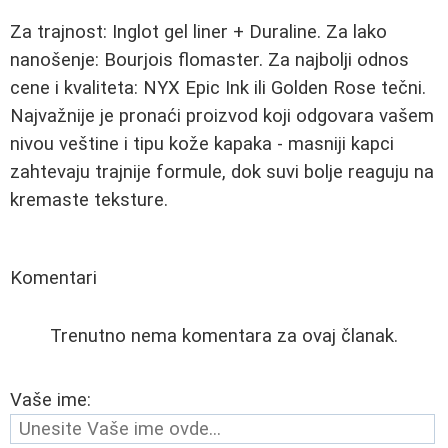
Za trajnost: Inglot gel liner + Duraline. Za lako
nanošenje: Bourjois flomaster. Za najbolji odnos
cene i kvaliteta: NYX Epic Ink ili Golden Rose tečni.
Najvažnije je pronaći proizvod koji odgovara vašem
nivou veštine i tipu kože kapaka - masniji kapci
zahtevaju trajnije formule, dok suvi bolje reaguju na
kremaste teksture.
Komentari
Trenutno nema komentara za ovaj članak.
Vaše ime: