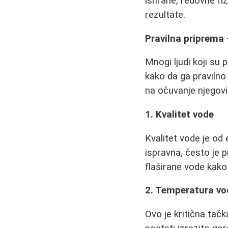
ishrane, redovne fi
rezultate.
Pravilna priprema 
Mnogi ljudi koji su 
kako da ga pravilno 
na očuvanje njegovih
1. Kvalitet vode
Kvalitet vode je od 
ispravna, često je p
flaširane vode kako 
2. Temperatura vo
Ovo je kritična tačk