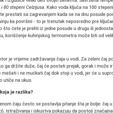
ak i izgubiće veliki deo svojih benefita. Savršena tempe
 i 80 stepeni Celzijusa
. Kako voda ključa na 100 stepeni
te prestati sa zagrevanjem kada se na dnu posude počn
inju ka površini - to je trenutak neposredno pre ključa
 što ćete je preliti iz jedne posude u drugu ili jednos
u, korišćenje kuhinjskog termometra može biti od vel
ktor je vrijeme zadržavanja čaja u vodi. Za zeleni čaj 
ko ga držite duže, čaj će postati prejak, gorak i može iri
 mešati i ne mućkati čaj dok stoji u vodi, jer će u sup
 utiče na ukus.
 koja je razlika?
om čaju često se postavlja pitanje šta je bolje: čaj u 
i). Istraživanja i iskustva pokazuju da postoji značajna 