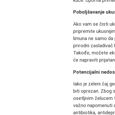
kuće. Uporna prime
Poboljšavanje ukus
Ako vam se čisti uk
pripremite ukusniji
limuna ne samo da p
prirodni zasladivač
Takođe, možete eksp
će napraviti prijata
Potencijalni nedost
Iako je zeleni čaj g
biti oprezan. Zbog 
osetljivim želucem 
važno napomenuti da
antibiotika, antidep