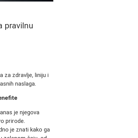
a pravilnu
a zdravlje, liniju i
masnih naslaga.
enefite
danas je njegova
o prirode.
dno je znati kako ga