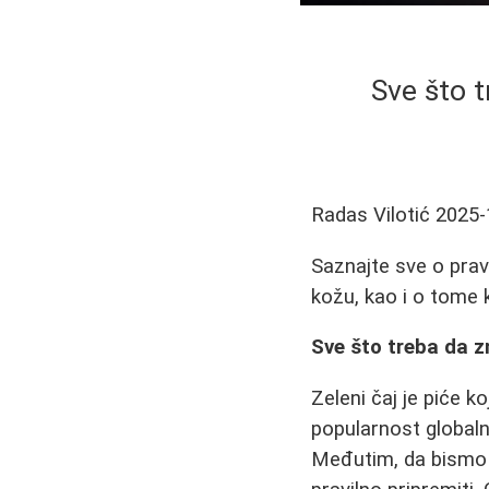
Sve što t
Radas Vilotić
2025-
Saznajte sve o pravi
kožu, kao i o tome 
Sve što treba da z
Zeleni čaj je piće k
popularnost globalna
Međutim, da bismo u