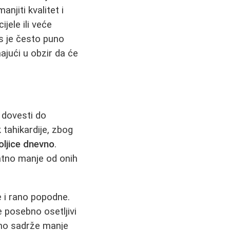
njiti kvalitet i
jele ili veće
us je često puno
majući u obzir da će
e dovesti do
 tahikardije, zbog
oljice dnevno
.
natno manje od onih
e i rano popodne.
e posebno osetljivi
odno sadrže manje