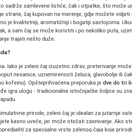
o sadrže samlevene listiće, čak i otpatke, što može uma
e strane, čaj kupovan na merenje, gdje možete vidjeti ci
no je kvalitetniji, aromatičniji i bogatiji sastojcima. Uk
orak, a sam čaj se može koristiti i po nekoliko puta, uzi
nje trajati nešto duže.
kada?
na. Iako je zeleni čaj izuzetno zdrav, preterivanje mož
oput nesanice, uznemirenosti želuca, glavobolje ili čak
čno kofeinu). Opšteprihvaćena preporuka je
dve do tri š
ođe igra ulogu - tradicionalne istočnjačke šoljice su z
Zapadu.
mulativne prirode, zeleni čaj je idealan za jutarnje sat
ijete kasno uveče, jer može otežati zasnivanje. Ako st
opredijeliti za specijalne vrste zelenog čaja koje prir