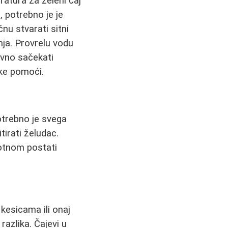
ratura za zeleni čaj
, potrebno je je
u stvarati sitni
nja. Provrelu vodu
tavno sačekati
ike pomoći.
potrebno je svega
tirati želudac.
rotnom postati
kesicama ili onaj
razlika. Čajevi u