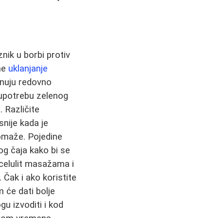
nik u borbi protiv
kne
uklanjanje
inuju redovno
 upotrebu zelenog
. Različite
snije kada je
pomaže. Pojedine
og čaja kako bi se
celulit masažama i
Čak i ako koristite
 će dati bolje
u izvoditi i kod