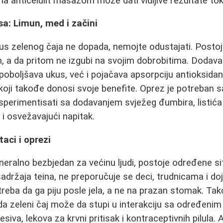
na anticelulit masažom može dati vidljive rezultate t
a: Limun, med i začini
us zelenog čaja ne dopada, nemojte odustajati. Postoj
m, a da pritom ne izgubi na svojim dobrobitima. Dodav
oboljšava ukus, već i pojačava apsorpciju antioksida
 koji takođe donosi svoje benefite. Oprez je potreban 
erimentisati sa dodavanjem svježeg đumbira, listića 
n i osvežavajući napitak.
aci i oprezi
eneralno bezbjedan za većinu ljudi, postoje određene si
sadržaja teina, ne preporučuje se deci, trudnicama i do
treba da ga piju posle jela, a ne na prazan stomak. Ta
 zeleni čaj može da stupi u interakciju sa određenim
resiva, lekova za krvni pritisak i kontraceptivnih pilula.