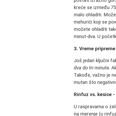
postati izrazito gor
kreće se između
75
malo ohladiti. Može
mehurići koji se pow
možete ohladiti tako
minut-dva. U početk
3. Vreme pripreme
Još jedan ključni fa
dva do tri minuta
. A
Takođe, važno je ne
mutan što negativno
Rinfuz vs. kesice -
U raspravama o zelen
na merenje (u rinfuz