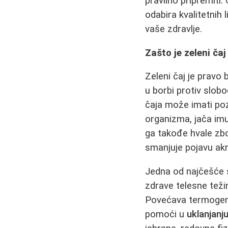
pravilno pripremiti
odabira kvalitetnih 
vaše zdravlje.
Zašto je zeleni ča
Zeleni čaj je pravo
u borbi protiv slob
čaja može imati poz
organizma, jača imun
ga takođe hvale zbo
smanjuje pojavu akn
Jedna od najčešće s
zdrave telesne teži
Povećava termogene
pomoći u
uklanjanj