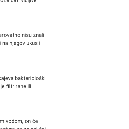
že dati vidljive
jerovatno nisu znali
i na njegov ukus i
čajeva bakteriološki
filtrirane ili
alom vodom, on će