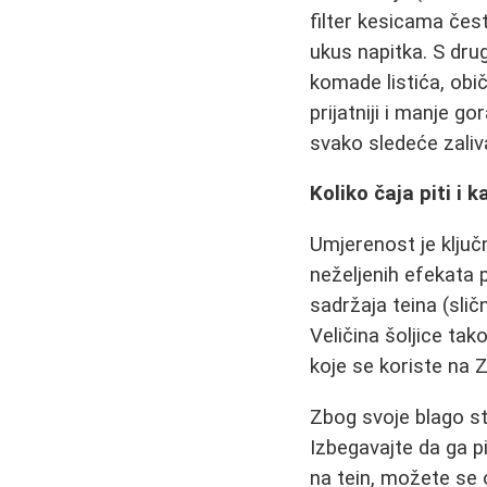
filter kesicama čest
ukus napitka. S drug
komade listića, obič
prijatniji i manje g
svako sledeće zaliva
Koliko čaja piti i 
Umjerenost je ključ
neželjenih efekata p
sadržaja teina (sli
Veličina šoljice tak
koje se koriste na 
Zbog svoje blago sti
Izbegavajte da ga p
na tein, možete se 