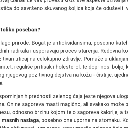
. Ovaj članak će vas provesti kroz sve aspekte uživanja
listića do savršeno skuvanog šoljica koja će oduševiti 
j toliko poseban?
 blago prirode. Bogat je antioksidansima, posebno kate
odnih radikala i usporavaju proces starenja. Redovna 
itivan uticaj na celokupno zdravlje. Pomaže u
uklanjan
itet, reguliše pritisak i holesterol, te doprinosi boljoj
g njegovog pozitivnog dejstva na kožu - čisti je, ujedn
i.
pominjanih prednosti zelenog čaja jeste njegova ulog
ne. On ne sagoreva masti magično, ali svakako može bi
zu, odnosno brzinu kojom telo sagoreva kalorije, a
u masnih naslaga
, posebno one uporne na stomaku. Ko