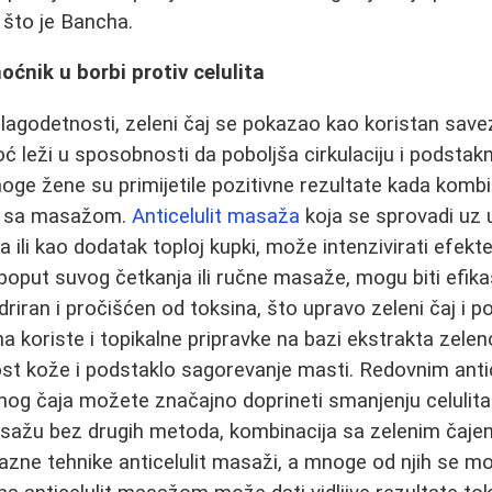
 što je Bancha.
oćnik u borbi protiv celulita
blagodetnosti, zeleni čaj se pokazao kao koristan savez
oć leži u sposobnosti da poboljša cirkulaciju i podsta
oge žene su primijetile pozitivne rezultate kada komb
ja sa masažom.
Anticelulit masaža
koja se sprovadi uz
lja ili kao dodatak toploj kupki, može intenzivirati efekte
 poput suvog četkanja ili ručne masaže, mogu biti efika
riran i pročišćen od toksina, što upravo zeleni čaj i 
a koriste i topikalne pripravke na bazi ekstrakta zelen
ost kože i podstaklo sagorevanje masti. Redovnim anti
g čaja možete značajno doprineti smanjenju celulita. 
sažu bez drugih metoda, kombinacija sa zelenim čajem
razne tehnike anticelulit masaži, a mnoge od njih se mog