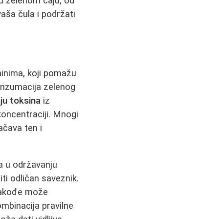
 u zelenom čaju, od
vaša čula i podržati
hinima, koji pomažu
konzumacija zelenog
ju toksina
iz
 koncentraciji. Mnogi
ačava ten i
a u održavanju
ti odličan saveznik.
 takođe može
mbinacija pravilne