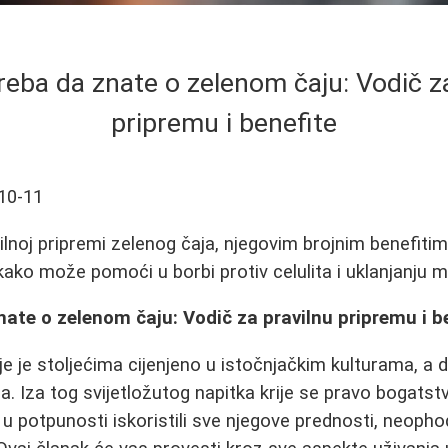
reba da znate o zelenom čaju: Vodič z
pripremu i benefite
10-11
lnoj pripremi zelenog čaja, njegovim brojnim benefitima z
kako može pomoći u borbi protiv celulita i uklanjanju 
nate o zelenom čaju: Vodič za pravilnu pripremu i b
oje je stoljećima cijenjeno u istočnjačkim kulturama, a 
. Iza tog svijetložutog napitka krije se pravo bogatstv
 potpunosti iskoristili sve njegove prednosti, neopho