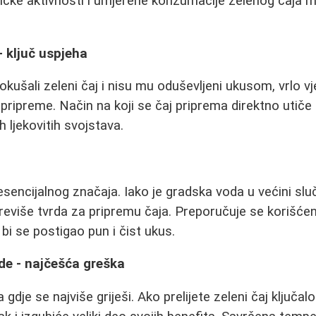
zičke aktivnosti i umjerene konzumacije zelenog čaja mo
- ključ uspjeha
pokušali zeleni čaj i nisu mu oduševljeni ukusom, vrlo v
pripreme. Način na koji se čaj priprema direktno utiče 
 ljekovitih svojstava.
esencijalnog značaja. Iako je gradska voda u većini slu
reviše tvrda za pripremu čaja. Preporučuje se korišćenje 
bi se postigao pun i čist ukus.
de - najčešća greška
a gdje se najviše griješi. Ako prelijete zeleni čaj ključ