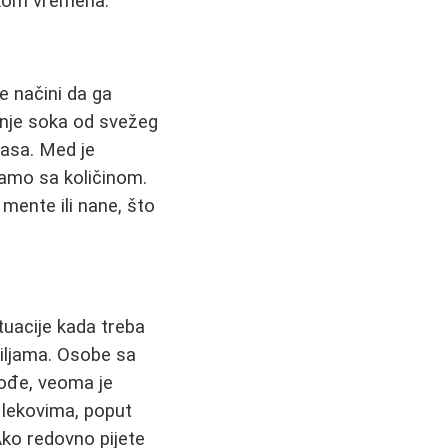
okom vremena.
e načini da ga
anje soka od svežeg
nasa. Med je
samo sa količinom.
mente ili nane, što
tuacije kada treba
jiljama. Osobe sa
kođe, veoma je
 lekovima, poput
 Ako redovno pijete