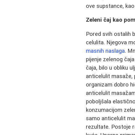
ove supstance, kao
Zeleni čaj kao pom
Pored svih ostalih 
celulita. Njegova m
masnih naslaga
. Mn
pijenje zelenog ča
čaja, bilo u obliku u
anticelulit masaže,
organizam dobro hid
anticelulit masažam
poboljšala elastičn
konzumacijom zeleno
samo anticelulit ma
rezultate. Postoje 