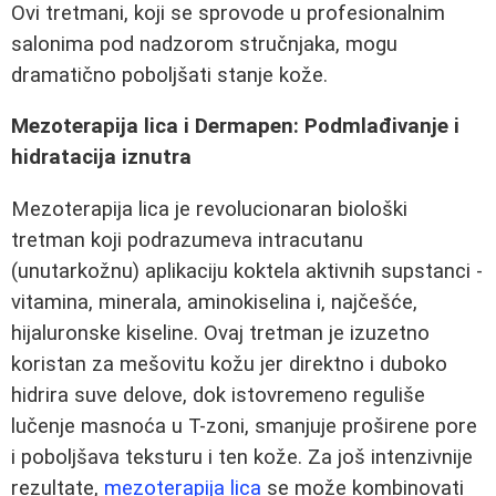
Ovi tretmani, koji se sprovode u profesionalnim
salonima pod nadzorom stručnjaka, mogu
dramatično poboljšati stanje kože.
Mezoterapija lica i Dermapen: Podmlađivanje i
hidratacija iznutra
Mezoterapija lica je revolucionaran biološki
tretman koji podrazumeva intracutanu
(unutarkožnu) aplikaciju koktela aktivnih supstanci -
vitamina, minerala, aminokiselina i, najčešće,
hijaluronske kiseline. Ovaj tretman je izuzetno
koristan za mešovitu kožu jer direktno i duboko
hidrira suve delove, dok istovremeno reguliše
lučenje masnoća u T-zoni, smanjuje proširene pore
i poboljšava teksturu i ten kože. Za još intenzivnije
rezultate,
mezoterapija lica
se može kombinovati