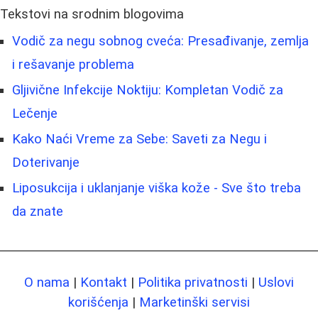
Tekstovi na srodnim blogovima
Vodič za negu sobnog cveća: Presađivanje, zemlja
i rešavanje problema
Gljivične Infekcije Noktiju: Kompletan Vodič za
Lečenje
Kako Naći Vreme za Sebe: Saveti za Negu i
Doterivanje
Liposukcija i uklanjanje viška kože - Sve što treba
da znate
O nama
|
Kontakt
|
Politika privatnosti
|
Uslovi
korišćenja
|
Marketinški servisi