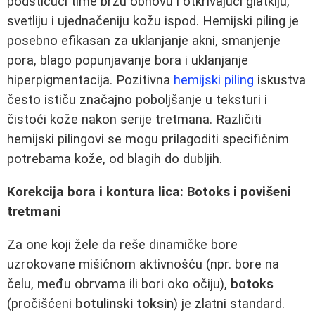
podstičući time brzu obnovu i otkrivajući glatkiju,
svetliju i ujednačeniju kožu ispod. Hemijski piling je
posebno efikasan za uklanjanje akni, smanjenje
pora, blago popunjavanje bora i uklanjanje
hiperpigmentacija. Pozitivna
hemijski piling
iskustva
često ističu značajno poboljšanje u teksturi i
čistoći kože nakon serije tretmana. Različiti
hemijski pilingovi se mogu prilagoditi specifičnim
potrebama kože, od blagih do dubljih.
Korekcija bora i kontura lica: Botoks i povišeni
tretmani
Za one koji žele da reše dinamičke bore
uzrokovane mišićnom aktivnošću (npr. bore na
čelu, među obrvama ili bori oko očiju),
botoks
(pročišćeni
botulinski toksin
) je zlatni standard.