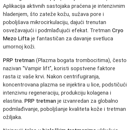
Aplikacija aktivnih sastojaka praćena je intenzivnim
hladenjem, što zateže kožu, sužava pore i
poboljšava mikrocirkulaciju, dajući trenutan
osvežavajući i podmlađujući efekat. Tretman
Cryo
Mezo Lifta
je fantastičan za davanje svetluca
umornoj koži.
PRP tretman
(Plazma bogata trombocitima), često
nazivan "Vampir lift", koristi sopstvene faktore
rasta iz vaše krvi. Nakon centrifugiranja,
koncentrovana plazma se injektira u lice, podstičući
intenzivnu regeneraciju, produkciju kolagena i
elastina.
PRP tretman
je izvanredan za globalno
podmlađivanje, poboljšanje kvaliteta kože i tretman
ožiljaka.