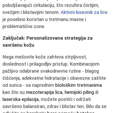
poboljšavajući cirkulaciju, što rezultira čistijim,
svežijim i blistavijim tenom.
Aktivni kiseonik za lice
je posebno koristan u tretmanu masne i
problematične zone.
Zaključak: Personalizovana strategija za
savršenu kožu
Nega mešovite kože zahteva strpljivost,
doslednost i prilagodljiv pristup. Kombinacijom
pažljivo odabrane svakodnevne rutine - blagog
čišćenja, adekvatne hidratacije i obavezne zaštite
od sunca - sa naprednim
biološkim tretmanima
kao što su
mezoterapija lica
,
hemijski piling
ili
laserska epilacija
, možete postići i održati
savršeno balansiran, zdrav i blistav ten. Bilo da se