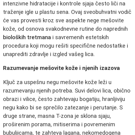
intenzivne hidratacije i kontrole sjaja često liči na
traženje igle u plastu sena. Ovaj sveobuhvatni vodič
će vas provesti kroz sve aspekte nege mešovite
kože, od osnova svakodnevne rutine do naprednih
bioloških tretmana
i savremenih estetskih
procedura koji mogu rešiti specifične nedostatke i
unaprediti zdravlje i izgled vašeg lica.
Razumevanje mešovite kože i njenih izazova
Ključ za uspešnu negu mešovite kože leži u
razumevanju njenih potreba. Suvi delovi lica, obično
obrazi i vilice, često zahtevaju bogatiju, hranljiviju
negu kako bi se sprečilo zatezanje i perutanje. S
druge strane, masna T-zona je sklona sjaju,
proširenim porama, mitiserima i povremenim
bubuljicama, te zahteva lagana, nekomedogena