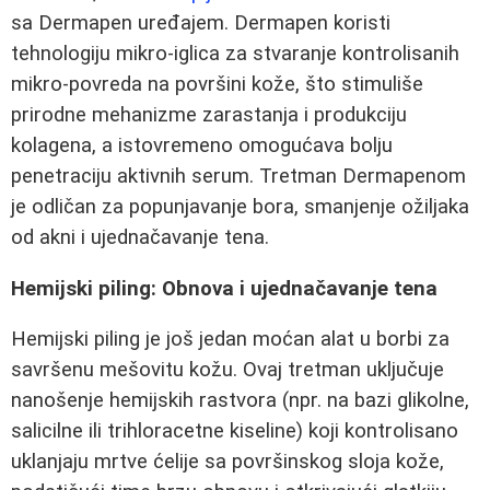
sa Dermapen uređajem. Dermapen koristi
tehnologiju mikro-iglica za stvaranje kontrolisanih
mikro-povreda na površini kože, što stimuliše
prirodne mehanizme zarastanja i produkciju
kolagena, a istovremeno omogućava bolju
penetraciju aktivnih serum. Tretman Dermapenom
je odličan za popunjavanje bora, smanjenje ožiljaka
od akni i ujednačavanje tena.
Hemijski piling: Obnova i ujednačavanje tena
Hemijski piling je još jedan moćan alat u borbi za
savršenu mešovitu kožu. Ovaj tretman uključuje
nanošenje hemijskih rastvora (npr. na bazi glikolne,
salicilne ili trihloracetne kiseline) koji kontrolisano
uklanjaju mrtve ćelije sa površinskog sloja kože,