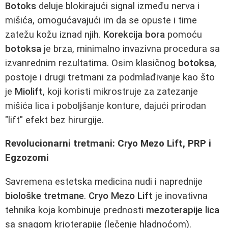
Botoks
deluje blokirajući signal između nerva i
mišića, omogućavajući im da se opuste i time
zatežu kožu iznad njih.
Korekcija bora
pomoću
botoksa
je brza, minimalno invazivna procedura sa
izvanrednim rezultatima. Osim klasičnog
botoksa
,
postoje i drugi tretmani za podmlađivanje kao što
je
Miolift
, koji koristi mikrostruje za zatezanje
mišića lica i poboljšanje konture, dajući prirodan
"lift" efekt bez hirurgije.
Revolucionarni tretmani: Cryo Mezo Lift, PRP i
Egzozomi
Savremena estetska medicina nudi i naprednije
biološke tretmane
.
Cryo Mezo Lift
je inovativna
tehnika koja kombinuje prednosti
mezoterapije lica
sa snagom krioterapije (lečenje hladnoćom).