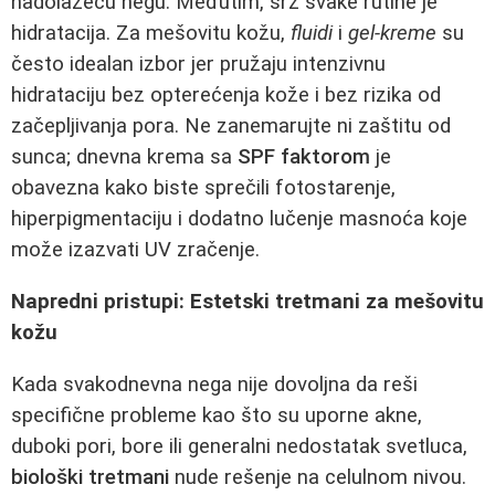
nadolazeću negu. Međutim, srž svake rutine je
hidratacija. Za mešovitu kožu,
fluidi
i
gel-kreme
su
često idealan izbor jer pružaju intenzivnu
hidrataciju bez opterećenja kože i bez rizika od
začepljivanja pora. Ne zanemarujte ni zaštitu od
sunca; dnevna krema sa
SPF faktorom
je
obavezna kako biste sprečili fotostarenje,
hiperpigmentaciju i dodatno lučenje masnoća koje
može izazvati UV zračenje.
Napredni pristupi: Estetski tretmani za mešovitu
kožu
Kada svakodnevna nega nije dovoljna da reši
specifične probleme kao što su uporne akne,
duboki pori, bore ili generalni nedostatak svetluca,
biološki tretmani
nude rešenje na celulnom nivou.