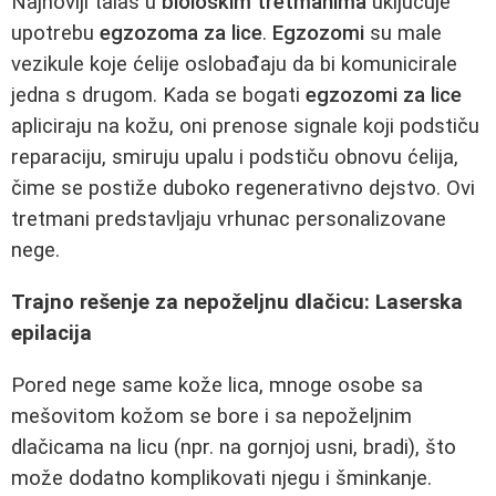
Najnoviji talas u
biološkim tretmanima
uključuje
upotrebu
egzozoma za lice
.
Egzozomi
su male
vezikule koje ćelije oslobađaju da bi komunicirale
jedna s drugom. Kada se bogati
egzozomi za lice
apliciraju na kožu, oni prenose signale koji podstiču
reparaciju, smiruju upalu i podstiču obnovu ćelija,
čime se postiže duboko regenerativno dejstvo. Ovi
tretmani predstavljaju vrhunac personalizovane
nege.
Trajno rešenje za nepoželjnu dlačicu: Laserska
epilacija
Pored nege same kože lica, mnoge osobe sa
mešovitom kožom se bore i sa nepoželjnim
dlačicama na licu (npr. na gornjoj usni, bradi), što
može dodatno komplikovati njegu i šminkanje.