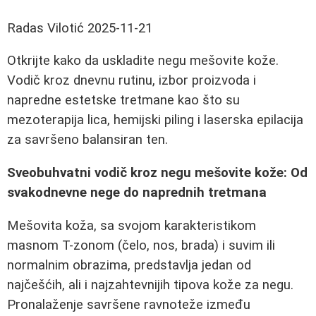
Radas Vilotić
2025-11-21
Otkrijte kako da uskladite negu mešovite kože.
Vodič kroz dnevnu rutinu, izbor proizvoda i
napredne estetske tretmane kao što su
mezoterapija lica, hemijski piling i laserska epilacija
za savršeno balansiran ten.
Sveobuhvatni vodič kroz negu mešovite kože: Od
svakodnevne nege do naprednih tretmana
Mešovita koža, sa svojom karakteristikom
masnom T-zonom (čelo, nos, brada) i suvim ili
normalnim obrazima, predstavlja jedan od
najčešćih, ali i najzahtevnijih tipova kože za negu.
Pronalaženje savršene ravnoteže između