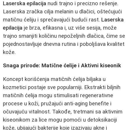
Laserska epilacija
nudi trajno i precizno rešenje.
Laserska zračka cilja melanin u dlačici, oštećujući
matičnu ćeliju i sprečavajući budući rast.
Laserska
epilacija
je brza, efikasna i, uz više sesija, može
trajno smanjiti količinu nepoželjnih dlačica, čime se
pojednostavljuje dnevna rutina i poboljšava kvalitet
kože.
Snaga prirode: Matične ćelije i Aktivni kiseonik
Koncept korišćenja matičnih ćelija biljaka u
kozmetici postaje sve popularniji. Ekstrakti biljnih
matičnih ćelija mogu stimulisati regenerativne
procese u koži, pružajući anti-aging benefite i
očuvajuću vitalnost. Takođe, tretmani sa aktivnim
kiseonikom za lice mogu pomoći u detoksikaciji
kože, ubijajući bakterije koje izazivaju akne i