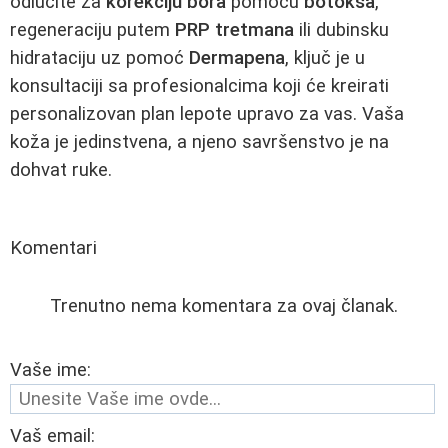
odlučite za
korekciju bora
pomoću
botoksa
,
regeneraciju putem
PRP tretmana
ili dubinsku
hidrataciju uz pomoć
Dermapena
, ključ je u
konsultaciji sa profesionalcima koji će kreirati
personalizovan plan lepote upravo za vas. Vaša
koža je jedinstvena, a njeno savršenstvo je na
dohvat ruke.
Komentari
Trenutno nema komentara za ovaj članak.
Vaše ime:
Vaš email: