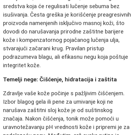
sredstva koja će regulisati lučenje sebuma bez
isušivanja. Česta greška je korišćenje preagresivnih
proizvoda namenjenih isključivo masnoj koži, što
dovodi do narušavanja prirodne zaštitne barijere
kože i kompenzatornog pojačanog lučenja ulja,
stvarajući začarani krug. Pravilan pristup
podrazumeva blagu, ali efikasnu negu koja poštuje
integritet kože.
Temelji nege: Čišćenje, hidratacija i zaštita
Zdravlje vaše kože počinje s pažljivim čišćenjem.
Izbor blagog gela ili pene za umivanje koji ne
narušava zaštitni sloj kože je od suštinskog
značaja. Nakon čišćenja, tonik može pomoći u
uravnotežavanju pH vrednosti kože i pripremi je za