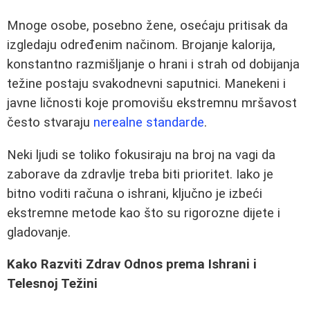
Mnoge osobe, posebno žene, osećaju pritisak da
izgledaju određenim načinom. Brojanje kalorija,
konstantno razmišljanje o hrani i strah od dobijanja
težine postaju svakodnevni saputnici. Manekeni i
javne ličnosti koje promovišu ekstremnu mršavost
često stvaraju
nerealne standarde
.
Neki ljudi se toliko fokusiraju na broj na vagi da
zaborave da zdravlje treba biti prioritet. Iako je
bitno voditi računa o ishrani, ključno je izbeći
ekstremne metode kao što su rigorozne dijete i
gladovanje.
Kako Razviti Zdrav Odnos prema Ishrani i
Telesnoj Težini