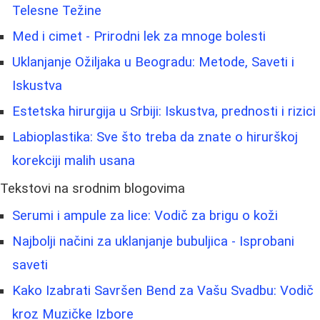
Telesne Težine
Med i cimet - Prirodni lek za mnoge bolesti
Uklanjanje Ožiljaka u Beogradu: Metode, Saveti i
Iskustva
Estetska hirurgija u Srbiji: Iskustva, prednosti i rizici
Labioplastika: Sve što treba da znate o hirurškoj
korekciji malih usana
Tekstovi na srodnim blogovima
Serumi i ampule za lice: Vodič za brigu o koži
Najbolji načini za uklanjanje bubuljica - Isprobani
saveti
Kako Izabrati Savršen Bend za Vašu Svadbu: Vodič
kroz Muzičke Izbore