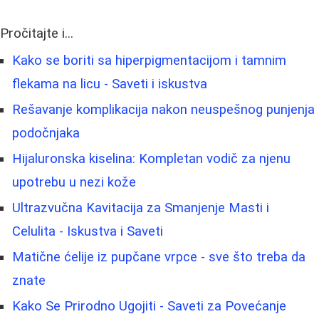
Pročitajte i...
Kako se boriti sa hiperpigmentacijom i tamnim
flekama na licu - Saveti i iskustva
Rešavanje komplikacija nakon neuspešnog punjenja
podočnjaka
Hijaluronska kiselina: Kompletan vodič za njenu
upotrebu u nezi kože
Ultrazvučna Kavitacija za Smanjenje Masti i
Celulita - Iskustva i Saveti
Matične ćelije iz pupčane vrpce - sve što treba da
znate
Kako Se Prirodno Ugojiti - Saveti za Povećanje