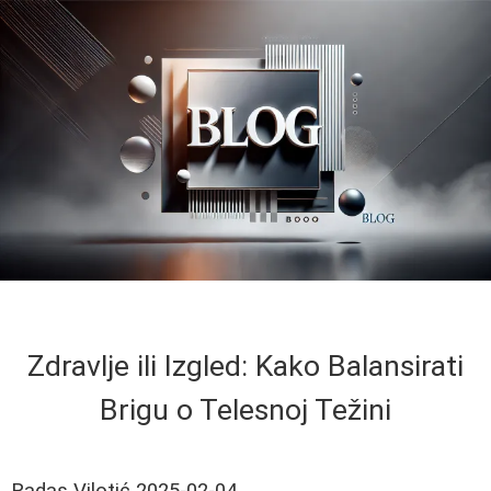
Zdravlje ili Izgled: Kako Balansirati
Brigu o Telesnoj Težini
Radas Vilotić
2025-02-04