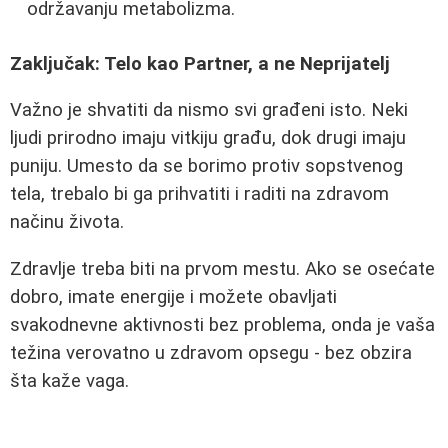
održavanju metabolizma.
Zaključak: Telo kao Partner, a ne Neprijatelj
Važno je shvatiti da nismo svi građeni isto. Neki
ljudi prirodno imaju vitkiju građu, dok drugi imaju
puniju. Umesto da se borimo protiv sopstvenog
tela, trebalo bi ga prihvatiti i raditi na zdravom
načinu života.
Zdravlje treba biti na prvom mestu. Ako se osećate
dobro, imate energije i možete obavljati
svakodnevne aktivnosti bez problema, onda je vaša
težina verovatno u zdravom opsegu - bez obzira
šta kaže vaga.