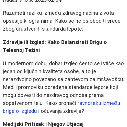
Razumeti razliku između zdravog načina života i
opsesije kilogramima. Kako se ne osloboditi sreće
zbog društvenih standarda lepote.
Zdravlje ili Izgled: Kako Balansirati Brigu o
Telesnoj Težini
U modernom dobu, dobar izgled često se ističe kao
jedan od ključnih kvaliteta osobe, a to je
nerazdvojno povezano sa zahtevom za mršavošću.
Mediji promovišu određene standarde lepote koji
mogu dovesti do nezdravog odnosa prema
sopstvenom telu. Kako pronaći
ravnotežu između
brige o izgledu
i očuvanja zdravlja?
Medijski Pritisak i Njegov Utjecaj