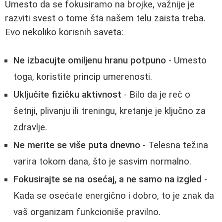
Umesto da se fokusiramo na brojke, važnije je
razviti svest o tome šta našem telu zaista treba.
Evo nekoliko korisnih saveta:
Ne izbacujte omiljenu hranu potpuno
- Umesto
toga, koristite princip umerenosti.
Uključite fizičku aktivnost
- Bilo da je reč o
šetnji, plivanju ili treningu, kretanje je ključno za
zdravlje.
Ne merite se više puta dnevno
- Telesna težina
varira tokom dana, što je sasvim normalno.
Fokusirajte se na osećaj, a ne samo na izgled
-
Kada se osećate energično i dobro, to je znak da
vaš organizam funkcioniše pravilno.