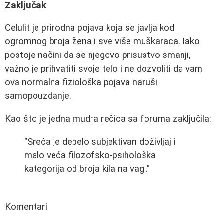
Zaključak
Celulit je prirodna pojava koja se javlja kod
ogromnog broja žena i sve više muškaraca. Iako
postoje načini da se njegovo prisustvo smanji,
važno je prihvatiti svoje telo i ne dozvoliti da vam
ova normalna fiziološka pojava naruši
samopouzdanje.
Kao što je jedna mudra rečica sa foruma zaključila:
"Sreća je debelo subjektivan doživljaj i
malo veća filozofsko-psihološka
kategorija od broja kila na vagi."
Komentari