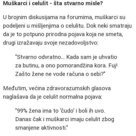
Muškarci i celulit - šta stvarno misle?
U brojnim diskusijama na forumima, muškarci su
podeljeni u mišljenjima o celulitu. Dok neki smatraju
da je to potpuno prirodna pojava koja ne smeta,
drugi izražavaju svoje nezadovoljstvo:
"Stvarno odvratno... Kada sam je uhvatio
za butinu, a ono pomorandžina kora. Fuj!
Zašto žene ne vode računa o sebi?"
Međutim, većina zdravorazumskih glasova
naglašava da je celulit normalna pojava:
"99% žena ima to 'čudo' i boli ih uvo.
Danas čak i muškarci imaju celulit zbog
smanjene aktivnosti."