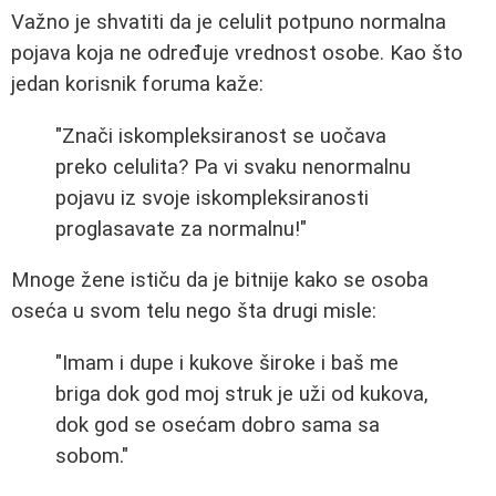
Važno je shvatiti da je celulit potpuno normalna
pojava koja ne određuje vrednost osobe. Kao što
jedan korisnik foruma kaže:
"Znači iskompleksiranost se uočava
preko celulita? Pa vi svaku nenormalnu
pojavu iz svoje iskompleksiranosti
proglasavate za normalnu!"
Mnoge žene ističu da je bitnije kako se osoba
oseća u svom telu nego šta drugi misle:
"Imam i dupe i kukove široke i baš me
briga dok god moj struk je uži od kukova,
dok god se osećam dobro sama sa
sobom."