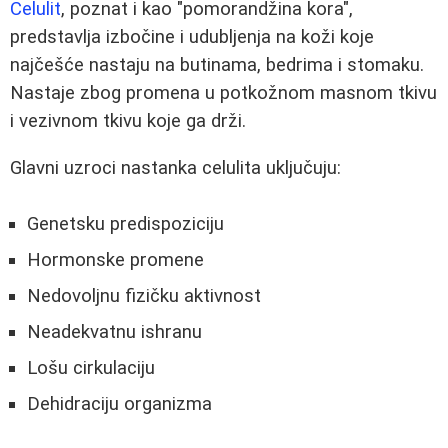
Celulit
, poznat i kao "pomorandžina kora",
predstavlja izbočine i udubljenja na koži koje
najčešće nastaju na butinama, bedrima i stomaku.
Nastaje zbog promena u potkožnom masnom tkivu
i vezivnom tkivu koje ga drži.
Glavni uzroci nastanka celulita uključuju:
Genetsku predispoziciju
Hormonske promene
Nedovoljnu fizičku aktivnost
Neadekvatnu ishranu
Lošu cirkulaciju
Dehidraciju organizma