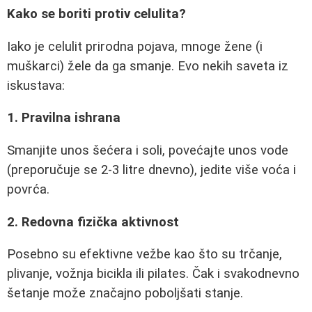
Kako se boriti protiv celulita?
Iako je celulit prirodna pojava, mnoge žene (i
muškarci) žele da ga smanje. Evo nekih saveta iz
iskustava:
1. Pravilna ishrana
Smanjite unos šećera i soli, povećajte unos vode
(preporučuje se 2-3 litre dnevno), jedite više voća i
povrća.
2. Redovna fizička aktivnost
Posebno su efektivne vežbe kao što su trčanje,
plivanje, vožnja bicikla ili pilates. Čak i svakodnevno
šetanje može značajno poboljšati stanje.