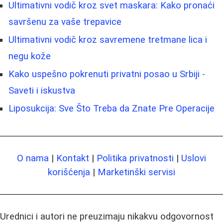
Ultimativni vodič kroz svet maskara: Kako pronaći
savršenu za vaše trepavice
Ultimativni vodič kroz savremene tretmane lica i
negu kože
Kako uspešno pokrenuti privatni posao u Srbiji -
Saveti i iskustva
Liposukcija: Sve Što Treba da Znate Pre Operacije
O nama
|
Kontakt
|
Politika privatnosti
|
Uslovi
korišćenja
|
Marketinški servisi
Urednici i autori ne preuzimaju nikakvu odgovornost