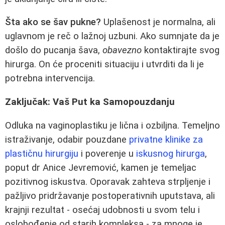
Šta ako se šav pukne?
Uplašenost je normalna, ali
uglavnom je reč o lažnoj uzbuni. Ako sumnjate da je
došlo do pucanja šava,
obavezno
kontaktirajte svog
hirurga. On će proceniti situaciju i utvrditi da li je
potrebna intervencija.
Zaključak: Vaš Put ka Samopouzdanju
Odluka na vaginoplastiku je lična i ozbiljna. Temeljno
istraživanje, odabir pouzdane
privatne klinike za
plastičnu hirurgiju
i poverenje u
iskusnog hirurga
,
poput dr Anice Jevremović, kamen je temeljac
pozitivnog iskustva. Oporavak zahteva strpljenje i
pažljivo pridržavanje postoperativnih uputstava, ali
krajnji rezultat - osećaj udobnosti u svom telu i
oslobođenje od starih kompleksa - za mnoge je