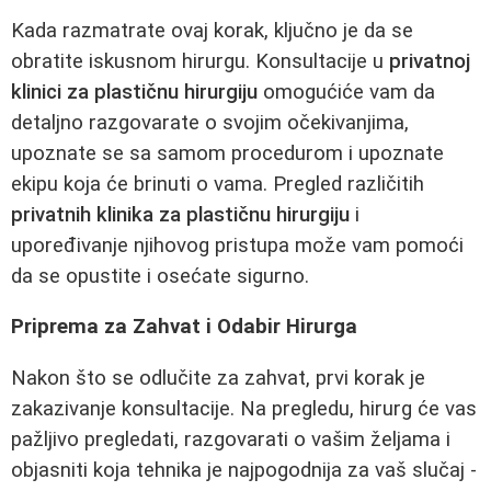
Kada razmatrate ovaj korak, ključno je da se
obratite iskusnom hirurgu. Konsultacije u
privatnoj
klinici za plastičnu hirurgiju
omogućiće vam da
detaljno razgovarate o svojim očekivanjima,
upoznate se sa samom procedurom i upoznate
ekipu koja će brinuti o vama. Pregled različitih
privatnih klinika za plastičnu hirurgiju
i
upoređivanje njihovog pristupa može vam pomoći
da se opustite i osećate sigurno.
Priprema za Zahvat i Odabir Hirurga
Nakon što se odlučite za zahvat, prvi korak je
zakazivanje konsultacije. Na pregledu, hirurg će vas
pažljivo pregledati, razgovarati o vašim željama i
objasniti koja tehnika je najpogodnija za vaš slučaj -