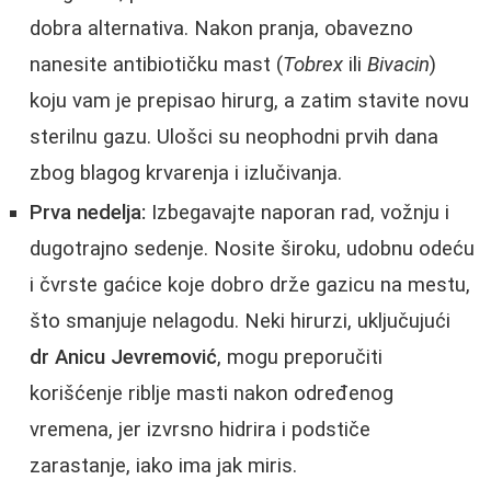
dobra alternativa. Nakon pranja, obavezno
nanesite antibiotičku mast (
Tobrex
ili
Bivacin
)
koju vam je prepisao hirurg, a zatim stavite novu
sterilnu gazu. Ulošci su neophodni prvih dana
zbog blagog krvarenja i izlučivanja.
Prva nedelja:
Izbegavajte naporan rad, vožnju i
dugotrajno sedenje. Nosite široku, udobnu odeću
i čvrste gaćice koje dobro drže gazicu na mestu,
što smanjuje nelagodu. Neki hirurzi, uključujući
dr Anicu Jevremović
, mogu preporučiti
korišćenje riblje masti nakon određenog
vremena, jer izvrsno hidrira i podstiče
zarastanje, iako ima jak miris.