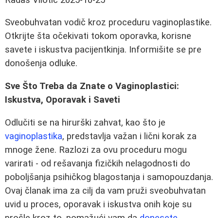
Sveobuhvatan vodič kroz proceduru vaginoplastike.
Otkrijte šta očekivati tokom oporavka, korisne
savete i iskustva pacijentkinja. Informišite se pre
donošenja odluke.
Sve Što Treba da Znate o Vaginoplastici:
Iskustva, Oporavak i Saveti
Odlučiti se na hirurški zahvat, kao što je
vaginoplastika
, predstavlja važan i lični korak za
mnoge žene. Razlozi za ovu proceduru mogu
varirati - od rešavanja fizičkih nelagodnosti do
poboljšanja psihičkog blagostanja i samopouzdanja.
Ovaj članak ima za cilj da vam pruži sveobuhvatan
uvid u proces, oporavak i iskustva onih koje su
prošle kroz to, pomažući vam da
donesete