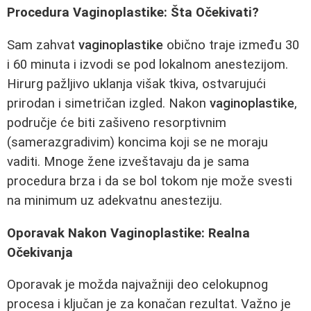
Procedura Vaginoplastike: Šta Očekivati?
Sam zahvat
vaginoplastike
obično traje između 30
i 60 minuta i izvodi se pod lokalnom anestezijom.
Hirurg pažljivo uklanja višak tkiva, ostvarujući
prirodan i simetričan izgled. Nakon
vaginoplastike
,
područje će biti zašiveno resorptivnim
(samerazgradivim) koncima koji se ne moraju
vaditi. Mnoge žene izveštavaju da je sama
procedura brza i da se bol tokom nje može svesti
na minimum uz adekvatnu anesteziju.
Oporavak Nakon Vaginoplastike: Realna
Očekivanja
Oporavak je možda najvažniji deo celokupnog
procesa i ključan je za konačan rezultat. Važno je