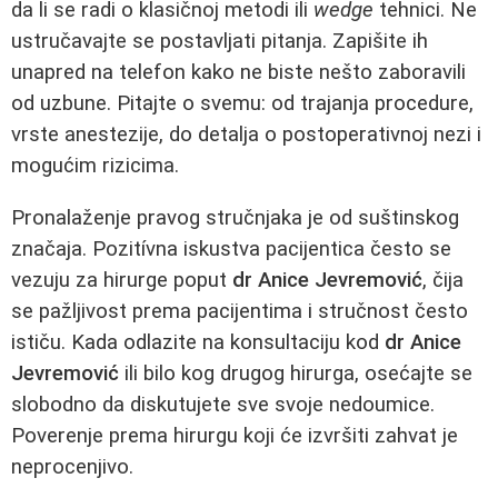
da li se radi o klasičnoj metodi ili
wedge
tehnici. Ne
ustručavajte se postavljati pitanja. Zapišite ih
unapred na telefon kako ne biste nešto zaboravili
od uzbune. Pitajte o svemu: od trajanja procedure,
vrste anestezije, do detalja o postoperativnoj nezi i
mogućim rizicima.
Pronalaženje pravog stručnjaka je od suštinskog
značaja. Pozitívna iskustva pacijentica često se
vezuju za hirurge poput
dr Anice Jevremović
, čija
se pažljivost prema pacijentima i stručnost često
ističu. Kada odlazite na konsultaciju kod
dr Anice
Jevremović
ili bilo kog drugog hirurga, osećajte se
slobodno da diskutujete sve svoje nedoumice.
Poverenje prema hirurgu koji će izvršiti zahvat je
neprocenjivo.