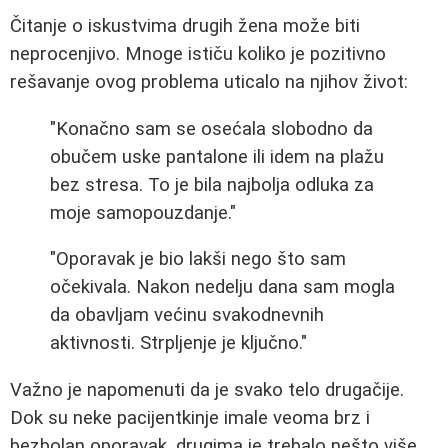
Čitanje o iskustvima drugih žena može biti
neprocenjivo. Mnoge ističu koliko je pozitivno
rešavanje ovog problema uticalo na njihov život:
"Konačno sam se osećala slobodno da
obučem uske pantalone ili idem na plažu
bez stresa. To je bila najbolja odluka za
moje samopouzdanje."
"Oporavak je bio lakši nego što sam
očekivala. Nakon nedelju dana sam mogla
da obavljam većinu svakodnevnih
aktivnosti. Strpljenje je ključno."
Važno je napomenuti da je svako telo drugačije.
Dok su neke pacijentkinje imale veoma brz i
bezbolan oporavak, drugima je trebalo nešto više