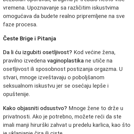
vremena. Upoznavanje sa različitim iskustvima
omogućava da budete realno pripremljene na sve
faze procesa.
Česte Brige i Pitanja
Da li ću izgubiti osetljivost?
Kod većine žena,
pravilno izvedena
vaginoplastika
ne utiče na
osetljivost ili sposobnost postizanja orgazma. U
stvari, mnoge izveštavaju o poboljšanom
seksualnom iskustvu jer se osećaju lepše i
opuštenije.
Kako objasniti odsustvo?
Mnoge žene to drže u
privatnosti. Ako je potrebno, možete reći da ste
imali manji hirurški zahvat u predelu karlica, kao što
je uklanjanje čira ili ciste.