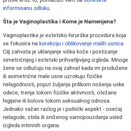
informisanu odluku
.
Šta je Vaginoplastika i Kome je Namenjena?
Vaginoplastika je estetsko-hirurška procedura koja
se fokusira na
korekciju i oblikovanje malih usnica
.
Cilj zahvata je uklanjanje viška kože i postizanje
simetričnijeg i estetski prihvatljivijeg izgleda. Mnoge
žene se odlučuju na ovaj zahvat kada im produžene
ili asimetrične male usne uzrokuju fizičke
nelagodnosti, poput žuljanja prilikom nošenja uske
odeće, trenja tokom fizičke aktivnosti, otežane
higijene ili bolova tokom seksualnog odnosa.
Jednako važan razlog je i psihički aspekt - osećaj
nelagode, stida ili sniženog samopouzdanja usled
izgleda intimnih organa.