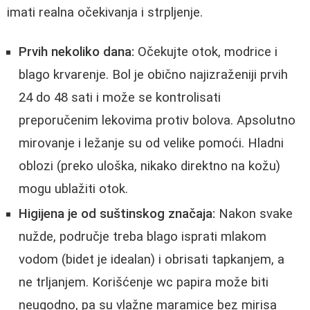
imati realna očekivanja i strpljenje.
Prvih nekoliko dana:
Očekujte otok, modrice i
blago krvarenje. Bol je obično najizraženiji prvih
24 do 48 sati i može se kontrolisati
preporučenim lekovima protiv bolova. Apsolutno
mirovanje i ležanje su od velike pomoći. Hladni
oblozi (preko uloška, nikako direktno na kožu)
mogu ublažiti otok.
Higijena je od suštinskog značaja:
Nakon svake
nužde, područje treba blago isprati mlakom
vodom (bidet je idealan) i obrisati tapkanjem, a
ne trljanjem. Korišćenje wc papira može biti
neugodno, pa su vlažne maramice bez mirisa