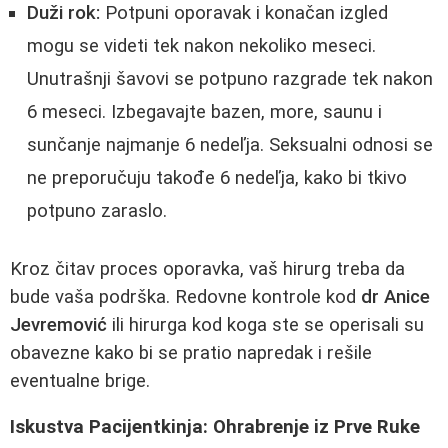
Duži rok:
Potpuni oporavak i konačan izgled
mogu se videti tek nakon nekoliko meseci.
Unutrašnji šavovi se potpuno razgrade tek nakon
6 meseci. Izbegavajte bazen, more, saunu i
sunčanje najmanje 6 nedeľja. Seksualni odnosi se
ne preporučuju takođe 6 nedeľja, kako bi tkivo
potpuno zaraslo.
Kroz čitav proces oporavka, vaš hirurg treba da
bude vaša podrška. Redovne kontrole kod
dr Anice
Jevremović
ili hirurga kod koga ste se operisali su
obavezne kako bi se pratio napredak i rešile
eventualne brige.
Iskustva Pacijentkinja: Ohrabrenje iz Prve Ruke