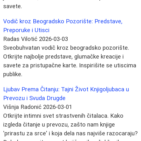
savete.
Vodič kroz Beogradsko Pozorište: Predstave,
Preporuke i Utisci
Radas Vilotić
2026-03-03
Sveobuhvatan vodič kroz beogradsko pozorište.
Otkrijte najbolje predstave, glumačke kreacije i
savete za pristupačne karte. Inspirišite se utiscima
publike.
Ljubav Prema Čitanju: Tajni Život Knjigoljubaca u
Prevozu i Svuda Drugde
Višnja Radonić
2026-03-01
Otkrijte intimni svet strastvenih čitalaca. Kako
izgleda čitanje u prevozu, zašto nam knjige
'prirastu za srce' i koja dela nas najviše razocaraju?