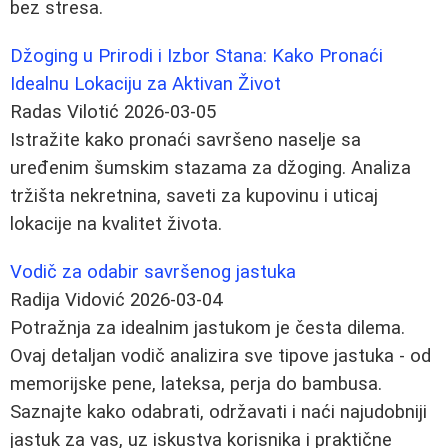
bez stresa.
Džoging u Prirodi i Izbor Stana: Kako Pronaći
Idealnu Lokaciju za Aktivan Život
Radas Vilotić
2026-03-05
Istražite kako pronaći savršeno naselje sa
uređenim šumskim stazama za džoging. Analiza
tržišta nekretnina, saveti za kupovinu i uticaj
lokacije na kvalitet života.
Vodič za odabir savršenog jastuka
Radija Vidović
2026-03-04
Potražnja za idealnim jastukom je česta dilema.
Ovaj detaljan vodič analizira sve tipove jastuka - od
memorijske pene, lateksa, perja do bambusa.
Saznajte kako odabrati, održavati i naći najudobniji
jastuk za vas, uz iskustva korisnika i praktične