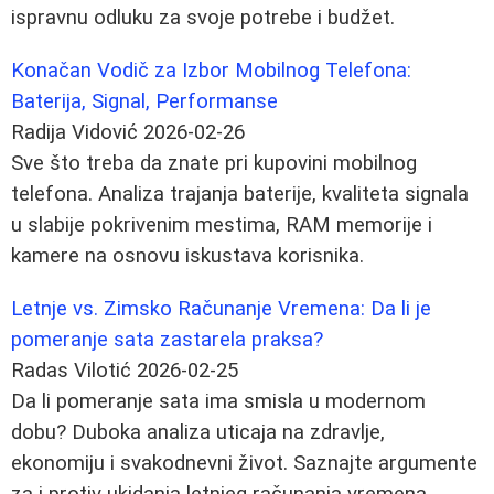
ispravnu odluku za svoje potrebe i budžet.
Konačan Vodič za Izbor Mobilnog Telefona:
Baterija, Signal, Performanse
Radija Vidović
2026-02-26
Sve što treba da znate pri kupovini mobilnog
telefona. Analiza trajanja baterije, kvaliteta signala
u slabije pokrivenim mestima, RAM memorije i
kamere na osnovu iskustava korisnika.
Letnje vs. Zimsko Računanje Vremena: Da li je
pomeranje sata zastarela praksa?
Radas Vilotić
2026-02-25
Da li pomeranje sata ima smisla u modernom
dobu? Duboka analiza uticaja na zdravlje,
ekonomiju i svakodnevni život. Saznajte argumente
za i protiv ukidanja letnjeg računanja vremena.