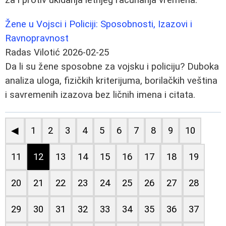
Žene u Vojsci i Policiji: Sposobnosti, Izazovi i
Ravnopravnost
Radas Vilotić
2026-02-25
Da li su žene sposobne za vojsku i policiju? Duboka
analiza uloga, fizičkih kriterijuma, borilačkih veština
i savremenih izazova bez ličnih imena i citata.
◀
1
2
3
4
5
6
7
8
9
10
11
12
13
14
15
16
17
18
19
20
21
22
23
24
25
26
27
28
29
30
31
32
33
34
35
36
37