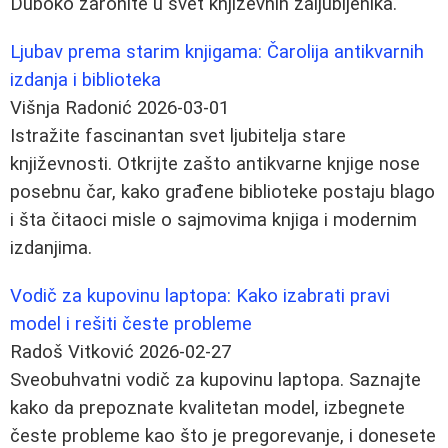
Duboko zaronite u svet književnih zaljubljenika.
Ljubav prema starim knjigama: Čarolija antikvarnih
izdanja i biblioteka
Višnja Radonić
2026-03-01
Istražite fascinantan svet ljubitelja stare
književnosti. Otkrijte zašto antikvarne knjige nose
posebnu čar, kako građene biblioteke postaju blago
i šta čitaoci misle o sajmovima knjiga i modernim
izdanjima.
Vodič za kupovinu laptopa: Kako izabrati pravi
model i rešiti česte probleme
Radoš Vitković
2026-02-27
Sveobuhvatni vodič za kupovinu laptopa. Saznajte
kako da prepoznate kvalitetan model, izbegnete
česte probleme kao što je pregorevanje, i donesete