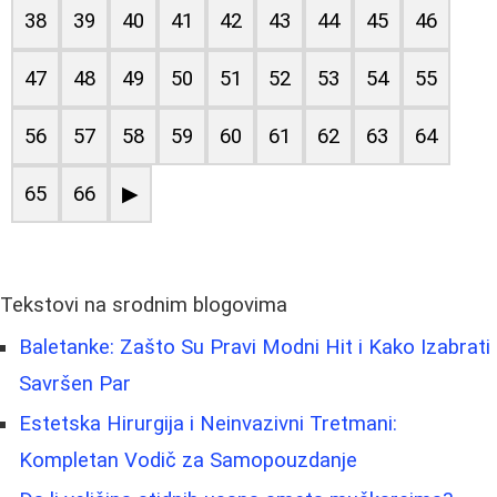
38
39
40
41
42
43
44
45
46
47
48
49
50
51
52
53
54
55
56
57
58
59
60
61
62
63
64
65
66
▶
Tekstovi na srodnim blogovima
Baletanke: Zašto Su Pravi Modni Hit i Kako Izabrati
Savršen Par
Estetska Hirurgija i Neinvazivni Tretmani:
Kompletan Vodič za Samopouzdanje