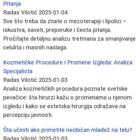
Pitanja
Radas Vilotić
2025-01-04
Sve što treba da znate o mezoterapiji i lipolizi –
iskustva, saveti, preporuke i česta pitanja.
Pročitajte detaljnu analizu tretmana za smanjivanje
celulita i masnih naslaga.
Kozmetičke Procedure i Promene Izgleda: Analiza
Specijalista
Radas Vilotić
2025-01-03
Analiza kozmetičkih procedura poznate svetske
pevačice: šta hirurzi kažu o promenama u njenom
izgledu i kako se estetska hirurgija odražava na
percepciju javnosti.
Šta učiniti ako primetite neobičan mladež na telu?
Radas Vilotić
2025-01-03