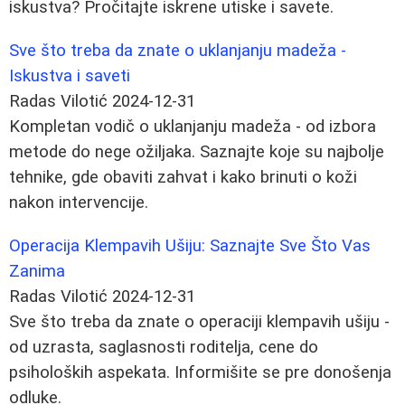
iskustva? Pročitajte iskrene utiske i savete.
Sve što treba da znate o uklanjanju madeža -
Iskustva i saveti
Radas Vilotić
2024-12-31
Kompletan vodič o uklanjanju madeža - od izbora
metode do nege ožiljaka. Saznajte koje su najbolje
tehnike, gde obaviti zahvat i kako brinuti o koži
nakon intervencije.
Operacija Klempavih Ušiju: Saznajte Sve Što Vas
Zanima
Radas Vilotić
2024-12-31
Sve što treba da znate o operaciji klempavih ušiju -
od uzrasta, saglasnosti roditelja, cene do
psiholoških aspekata. Informišite se pre donošenja
odluke.