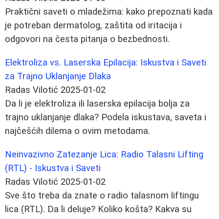
Praktični saveti o mladežima: kako prepoznati kada
je potreban dermatolog, zaštita od iritacija i
odgovori na česta pitanja o bezbednosti.
Elektroliza vs. Laserska Epilacija: Iskustva i Saveti
za Trajno Uklanjanje Dlaka
Radas Vilotić
2025-01-02
Da li je elektroliza ili laserska epilacija bolja za
trajno uklanjanje dlaka? Podela iskustava, saveta i
najčešćih dilema o ovim metodama.
Neinvazivno Zatezanje Lica: Radio Talasni Lifting
(RTL) - Iskustva i Saveti
Radas Vilotić
2025-01-02
Sve što treba da znate o radio talasnom liftingu
lica (RTL). Da li deluje? Koliko košta? Kakva su