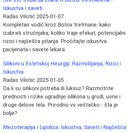
Iskustva i saveti
Radas Vilotić
2025-01-07
Kompletan vodič kroz Botox tretmane: kako
izabrati stručnjaka, koliko traje efekat, potencijalni
rizici i najčešća pitanja. Pročitajte iskustva
pacijenata i savete lekara.
Silikoni u Estetskoj Hirurgiji: Razmišljanja, Rizici i
Iskustva
Radas Vilotić
2025-01-05
Da li su silikoni potreba ili luksuz? Razmotrite
prednosti i rizike ugradnje silikona u grudi, usne i
druge delove tela. Prirodno vs veštačko - šta je
bolje?
Mezoterapija i Lipoliza: Iskustva, Saveti i Najčešća