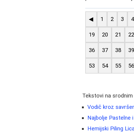
◀
1
2
3
19
20
21
2
36
37
38
3
53
54
55
5
Tekstovi na srodnim
Vodič kroz savršen
Najbolje Pastelne 
Hemijski Piling Li