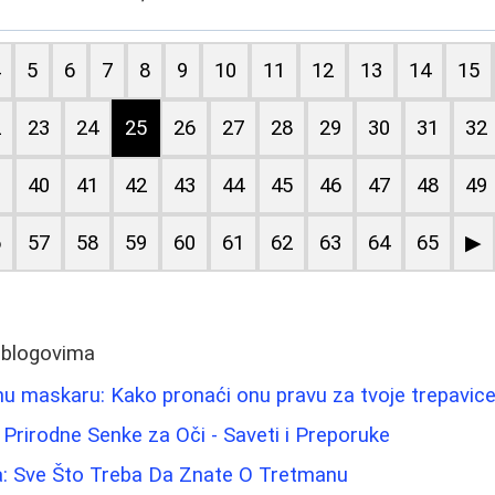
4
5
6
7
8
9
10
11
12
13
14
15
2
23
24
25
26
27
28
29
30
31
32
9
40
41
42
43
44
45
46
47
48
49
6
57
58
59
60
61
62
63
64
65
▶
 blogovima
u maskaru: Kako pronaći onu pravu za tvoje trepavic
i Prirodne Senke za Oči - Saveti i Preporuke
ca: Sve Što Treba Da Znate O Tretmanu