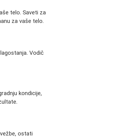
aše telo. Saveti za
manu za vaše telo.
blagostanja. Vodič
gradnju kondicije,
ultate.
vežbe, ostati