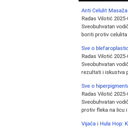
Anti Celulit Masaža
Radas Vilotić
2025-
Sveobuhvatan vodič 
boriti protiv celulit
Sve o blefaroplasti
Radas Vilotić
2025-
Sveobuhvatan vodič 
rezultati i iskustva
Sve o hiperpigmentac
Radas Vilotić
2025-
Sveobuhvatan vodič 
protiv fleka na licu 
Vijača i Hula Hop: