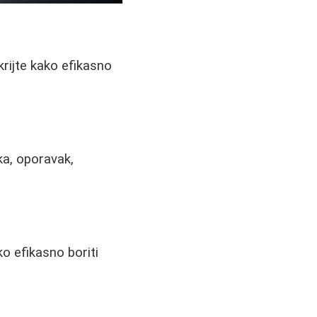
krijte kako efikasno
ka, oporavak,
o efikasno boriti