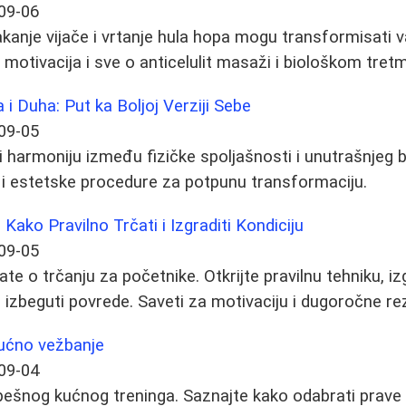
09-06
akanje vijače i vrtanje hula hopa mogu transformisati v
 motivacija i sve o anticelulit masaži i biološkom tret
 i Duha: Put ka Boljoj Verziji Sebe
09-05
ći harmoniju između fizičke spoljašnosti i unutrašnjeg 
u i estetske procedure za potpunu transformaciju.
Kako Pravilno Trčati i Izgraditi Kondiciju
09-05
te o trčanju za početnike. Otkrijte pravilnu tehniku, iz
 izbeguti povrede. Saveti za motivaciju i dugoročne rez
kućno vežbanje
09-04
ešnog kućnog treninga. Saznajte kako odabrati prave 