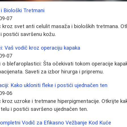
 i Biološki Tretmani
09-07
kroz svet anti celulit masaža i bioloških tretmana. Ot
a i postići savršenu kožu.
ci: Vaš vodič kroz operaciju kapaka
09-07
o blefaroplastici: Šta očekivati tokom operacije kapa
 pacijenata. Saveti za izbor hirurga i pripremu.
iji: Kako ukloniti fleke i postići ujednačen ten
09-06
kroz uzroke i tretmane hiperpigmentacije. Otkrijte kak
i telu i postići savršeno ujednačen ten.
 Kompletni Vodič za Efikasno Vežbanje Kod Kuće