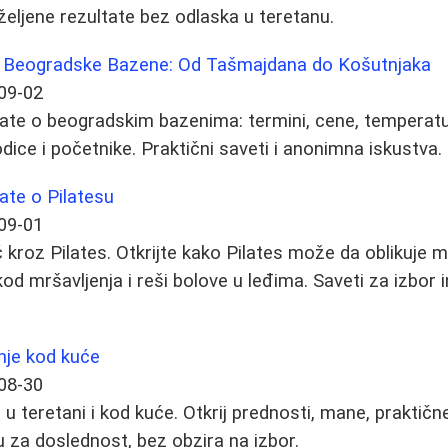
 željene rezultate bez odlaska u teretanu.
z Beogradske Bazene: Od Tašmajdana do Košutnjaka
09-02
nate o beogradskim bazenima: termini, cene, temperat
dice i početnike. Praktični saveti i anonimna iskustva.
ate o Pilatesu
09-01
kroz Pilates. Otkrijte kako Pilates može da oblikuje mi
d mršavljenja i reši bolove u leđima. Saveti za izbor i
nje kod kuće
08-30
u teretani i kod kuće. Otkrij prednosti, mane, praktičn
 za doslednost, bez obzira na izbor.