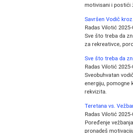
motivisani i postići
Savršen Vodič kro
Radas Vilotić
2025-
Sve što treba da z
za rekreativce, poro
Sve što treba da zn
Radas Vilotić
2025-
Sveobuhvatan vodič 
energiju, pomogne ko
rekvizita.
Teretana vs. Vežba
Radas Vilotić
2025-
Poređenje vežbanja 
pronadeš motivaciju