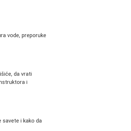
ura vode, preporuke
šiće, da vrati
nstruktora i
e savete i kako da