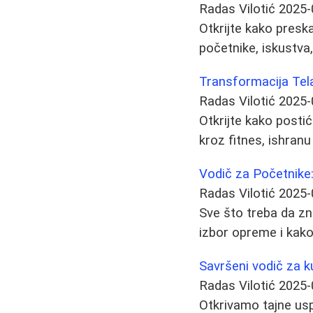
Radas Vilotić
2025-
Otkrijte kako presk
početnike, iskustva,
Transformacija Tela
Radas Vilotić
2025-
Otkrijte kako posti
kroz fitnes, ishran
Vodič za Početnike: 
Radas Vilotić
2025-
Sve što treba da zna
izbor opreme i kako
Savršeni vodič za 
Radas Vilotić
2025-
Otkrivamo tajne usp