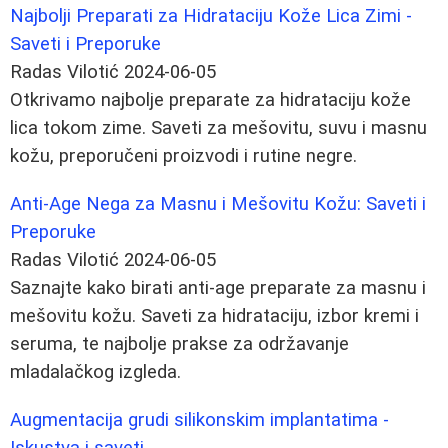
Najbolji Preparati za Hidrataciju Kože Lica Zimi -
Saveti i Preporuke
Radas Vilotić
2024-06-05
Otkrivamo najbolje preparate za hidrataciju kože
lica tokom zime. Saveti za mešovitu, suvu i masnu
kožu, preporučeni proizvodi i rutine negre.
Anti-Age Nega za Masnu i Mešovitu Kožu: Saveti i
Preporuke
Radas Vilotić
2024-06-05
Saznajte kako birati anti-age preparate za masnu i
mešovitu kožu. Saveti za hidrataciju, izbor kremi i
seruma, te najbolje prakse za održavanje
mladalačkog izgleda.
Augmentacija grudi silikonskim implantatima -
Iskustva i saveti