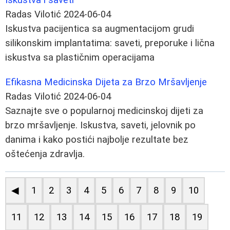
Radas Vilotić
2024-06-04
Iskustva pacijentica sa augmentacijom grudi
silikonskim implantatima: saveti, preporuke i lična
iskustva sa plastičnim operacijama
Efikasna Medicinska Dijeta za Brzo Mršavljenje
Radas Vilotić
2024-06-04
Saznajte sve o popularnoj medicinskoj dijeti za
brzo mršavljenje. Iskustva, saveti, jelovnik po
danima i kako postići najbolje rezultate bez
oštećenja zdravlja.
◀
1
2
3
4
5
6
7
8
9
10
11
12
13
14
15
16
17
18
19