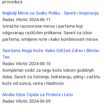
procedura.
Najbolji Mirisi za Svaku Priliku - Saveti i Inspiracija
Radas Vilotić
2024-06-11
Istražite raznovrsne mirise i parfeme koji
odgovaraju različitim prilikama. Saveti za izbor
parfema, omiljene note i kako kombinovati mirise.
Savršena Nega Kože: Kako Održati Zdrav i Blistav
Ten
Radas Vilotić
2024-06-10
Kompletan vodič za negu kože tokom godišnjih
doba. Saveti za čišćenje, hidrataciju, piling i zaštitu
kože od sunca, vetra i hladnoće.
Modni Izbor Cipela za Proleće i Leto
Radas Vilotić
2024-06-09